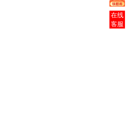
3月
北方民
全国英语等
20
族大学
2
级考试
在线
日-21
外国语
（PETS）
日
学院
客服
宁夏大
学数计
学院、
3月
全国计算机
天元学
27
3
等级考试
校、北
日-31
（NCRE）
方民族
日
大学电
信学
院
4月
高等教育自
五市教
17日
学考试全国
育考试
4
- 18
统考
课程
考
中心
日
试
等
4月
春季
宁夏自