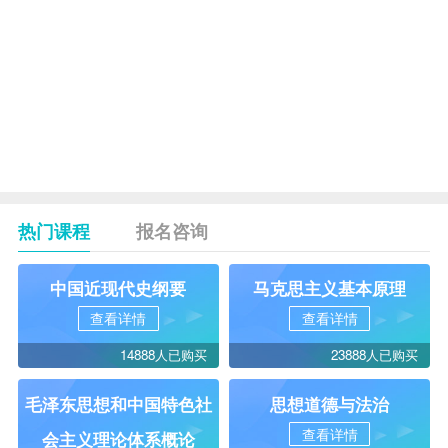
宁夏华
20日
非学历证书
16
夏培训
—21
考试
学院
日
12月
毕业生论文
1
各助学
17
答辩及毕业
日-31
单位
生申报
日
热门课程
报名咨询
中国近现代史纲要
马克思主义基本原理
查看详情
查看详情
14888人已购买
23888人已购买
毛泽东思想和中国特色社
思想道德与法治
查看详情
会主义理论体系概论