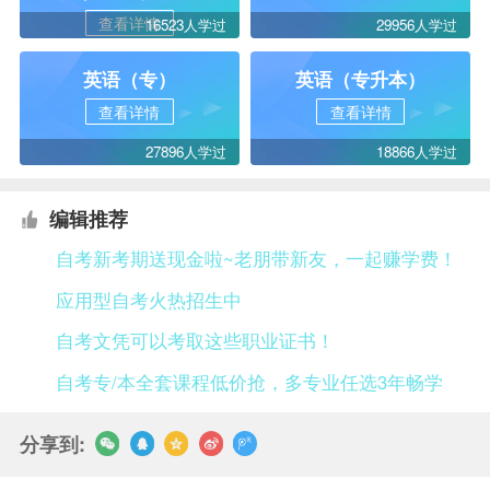
查看详情
16523人学过
29956人学过
英语（专）
英语（专升本）
查看详情
查看详情
27896人学过
18866人学过
编辑推荐
自考新考期送现金啦~老朋带新友，一起赚学费！
应用型自考火热招生中
自考文凭可以考取这些职业证书！
自考专/本全套课程低价抢，多专业任选3年畅学
分享到: