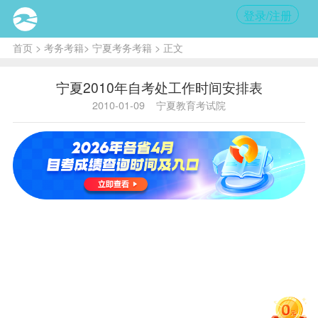
登录/注册
首页
>
考务考籍
>
宁夏考务考籍
> 正文
宁夏2010年自考处工作时间安排表
2010-01-09
宁夏教育考试院
时 间
承 办
序
工 作 内
安
单
号
容
排
位
元
月、
2008年12月
2
毕业生
资格
自考
1
月、
审查及毕业
处
3
证发证
月