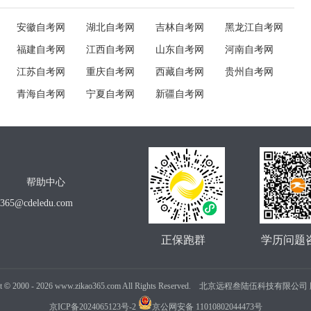
安徽自考网
湖北自考网
吉林自考网
黑龙江自考网
福建自考网
江西自考网
山东自考网
河南自考网
江苏自考网
重庆自考网
西藏自考网
贵州自考网
青海自考网
宁夏自考网
新疆自考网
帮助中心
o365@cdeledu.com
正保跑群
学历问题
t
©
2000 -
2026
www.zikao365.com All Rights Reserved. 北京远程叁陆伍科技有限
京ICP备2024065123号-2
京公网安备 11010802044473号