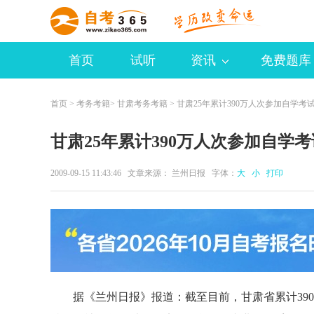
首页
试听
资讯
免费题库
首页
>
考务考籍
>
甘肃考务考籍
> 甘肃25年累计390万人次参加自学考
甘肃25年累计390万人次参加自学考
2009-09-15 11:43:46 文章来源： 兰州日报 字体：
大
小
打印
据《兰州日报》报道：截至目前，甘肃省累计390