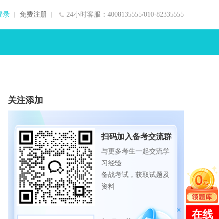
登录
免费注册
24小时客服：4008135555/010-82335555
关注添加
扫码加入备考交流群
与更多考生一起交流学
习经验
备战考试，获取试题及
资料