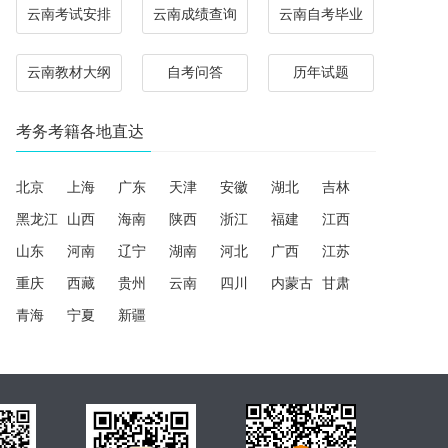
云南考试安排
云南成绩查询
云南自考毕业
云南教材大纲
自考问答
历年试题
考务考籍各地直达
北京
上海
广东
天津
安徽
湖北
吉林
黑龙江
山西
海南
陕西
浙江
福建
江西
山东
河南
辽宁
湖南
河北
广西
江苏
重庆
西藏
贵州
云南
四川
内蒙古
甘肃
青海
宁夏
新疆