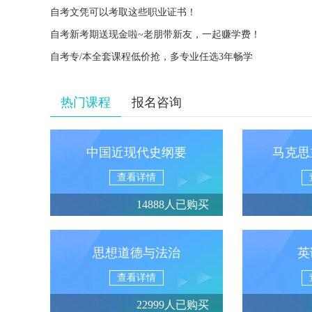
自考文凭可以考取这些职业证书！
自考新考期送现金啦~老朋带新友，一起赚学费！
自考专/本全套课程低价抢，多专业任选3年畅学
热门课程
报名咨询
中国近现代史纲要
马克思
查看详情
14888人已购买
思想道德与法治
英
查看详情
22999人已购买