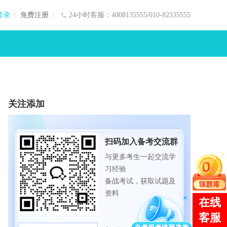
登录
免费注册
24小时客服：4008135555/010-82335555
关注添加
扫码加入备考交流群
与更多考生一起交流学
习经验
备战考试，获取试题及
资料