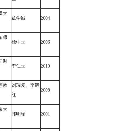
汉大
章学诚
2004
东师
徐中玉
2006
国财
李仁玉
2010
等教
刘瑞复、李毅
2008
红
京大
郭明瑞
2001