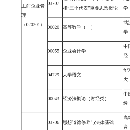
03707
工商企业管
和“三个代表”重要思想概论
学
理
武
（020201）
00020
高等数学（一）
学
中
00055
企业会计学
经
华
04729
大学语文
大
中
00043
经济法概论（财经类）
经
高
03706
思想道德修养与法律基础
育