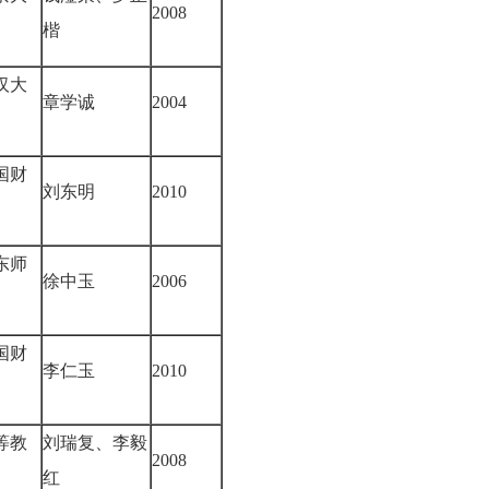
2008
楷
汉大
章学诚
2004
国财
刘东明
2010
东师
徐中玉
2006
国财
李仁玉
2010
等教
刘瑞复、李毅
2008
红