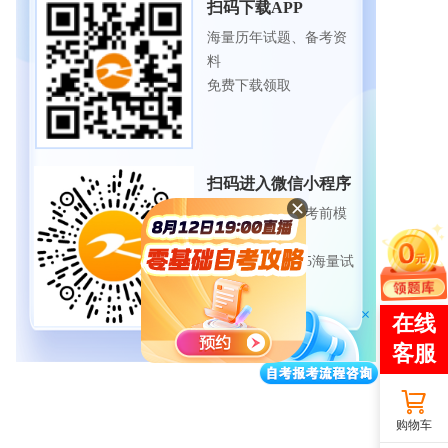
扫码下载APP
海量历年试题、备考资
料
免费下载领取
扫码进入微信小程序
每日练题巩固、考前模
拟实战
免费体验自考365海量试
题
购物车