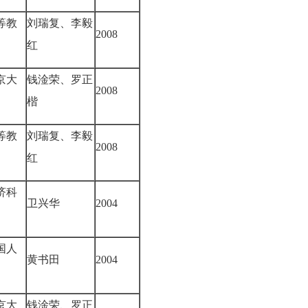
等教
刘瑞复、李毅
2008
红
京大
钱淦荣、罗正
2008
楷
等教
刘瑞复、李毅
2008
红
济科
卫兴华
2004
国人
黄书田
2004
京大
钱淦荣、罗正