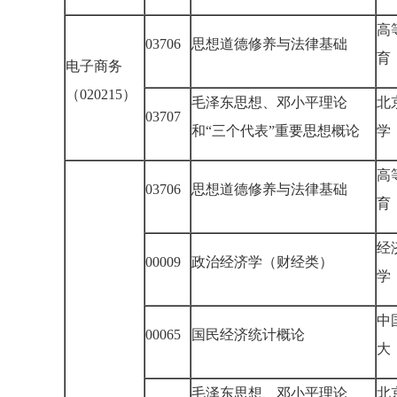
高
03706
思想道德修养与法律基础
育
电子商务
（020215）
毛泽东思想、邓小平理论
北
03707
和“三个代表”重要思想概论
学
高
03706
思想道德修养与法律基础
育
经
00009
政治经济学（财经类）
学
中
00065
国民经济统计概论
大
毛泽东思想、邓小平理论
北