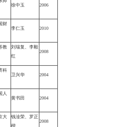
东师
徐中玉
2006
国财
李仁玉
2010
等教
刘瑞复、李毅
2008
红
济科
卫兴华
2004
国人
黄书田
2004
京大
钱淦荣、罗正
2008
楷