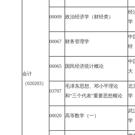
经
00009
政治经济学（财经类）
学
中
00067
财务管理学
经
中
00065
国民经济统计概论
大
会计
（020203）
毛泽东思想、邓小平理论
北
03707
和“三个代表”重要思想概论
学
武
00020
高等数学（一）
学