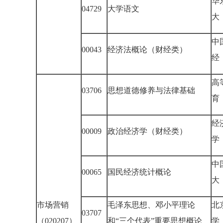
华
04729
大学语文
大
中
00043
经济法概论（财经类）
经
高
03706
思想道德修养与法律基础
育
经
00009
政治经济学（财经类）
学
中
00065
国民经济统计概论
大
市场营销
毛泽东思想、邓小平理论
北
03707
（020207）
和“三个代表”重要思想概论
学