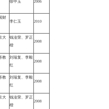
徐中玉
2006
国财
李仁玉
2010
京大
钱淦荣、罗正
2008
楷
等教
刘瑞复、李毅
2008
红
等教
刘瑞复、李毅
2008
红
京大
钱淦荣、罗正
2008
楷