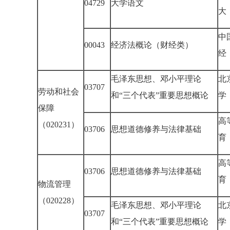
04729
大学语文
大
中
00043
经济法概论（财经类）
经
毛泽东思想、邓小平理论
北
03707
劳动和社会
和“三个代表”重要思想概论
学
保障
高
（020231）
03706
思想道德修养与法律基础
育
高
03706
思想道德修养与法律基础
育
物流管理
（020228）
毛泽东思想、邓小平理论
北
03707
和“三个代表”重要思想概论
学