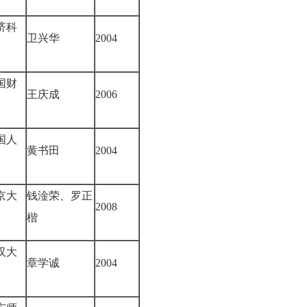
济科
卫兴华
2004
国财
王庆成
2006
国人
黄书田
2004
京大
钱淦荣、罗正
2008
楷
汉大
章学诚
2004