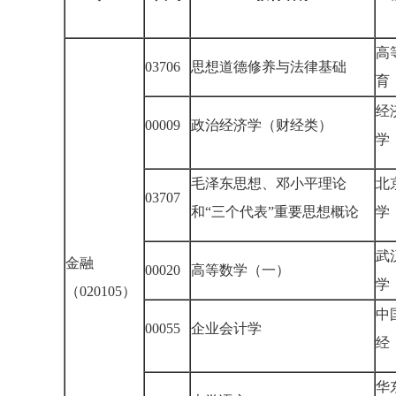
高
03706
思想道德修养与法律基础
育
经
00009
政治经济学（财经类）
学
毛泽东思想、邓小平理论
北
03707
和“三个代表”重要思想概论
学
武
金融
00020
高等数学（一）
学
（020105）
中
00055
企业会计学
经
华