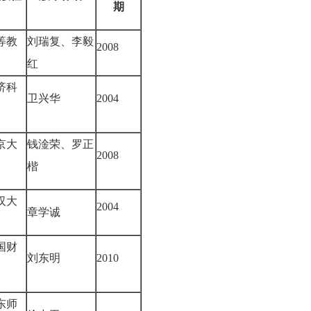
期
等教
刘瑞复、李毅
2008
红
济科
卫兴华
2004
京大
钱淦荣、罗正
2008
楷
汉大
2004
章学诚
国财
刘东明
2010
东师