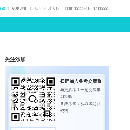
登录
免费注册
24小时客服：4008135555/010-82335555
关注添加
扫码加入备考交流群
与更多考生一起交流学
习经验
备战考试，获取试题及
资料