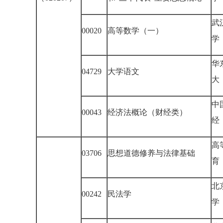
武
00020
高等数学（一）
学
华
04729
大学语文
大
中
00043
经济法概论（财经类）
经
高
03706
思想道德修养与法律基础
育
北
00242
民法学
学