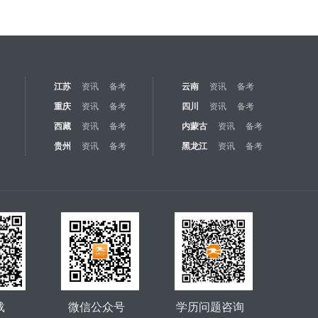
江苏
资讯
备考
云南
资讯
备考
重庆
资讯
备考
四川
资讯
备考
西藏
资讯
备考
内蒙古
资讯
备考
贵州
资讯
备考
黑龙江
资讯
备考
载
微信公众号
学历问题咨询