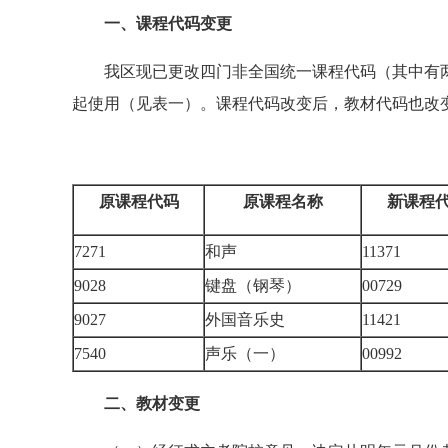
一、课程代码变更
我区现已更改四门非全国统一课程代码（其中有两门
起使用（见表一）。课程代码改变后，教材代码也改
原课程代码
原课程名称
新课程
7271
和声
11371
9028
键盘（钢琴）
00729
9027
外国音乐史
11421
7540
声乐（一）
00992
二、教材变更