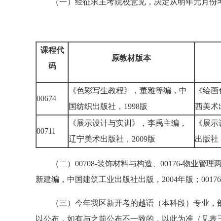
（一）经征求主考院校意见，决定从明年元月份考
课程代
原教材版本
码
《色彩写生教程》，董雅等编，中
《绘画
00674
国纺织出版社，1998版
西美术
《展示设计与实训》，李禹主编，
《展示
00711
辽宁美术出版社，2009版
出版社
（二）00708-装饰材料与构造、00176-物业管
新建编，中国建筑工业出版社出版，2004年版；001
（三）今年我区新开考的越语（本科段）专业，部
以公布，如有与之前公布不一致的，以此为准（见表