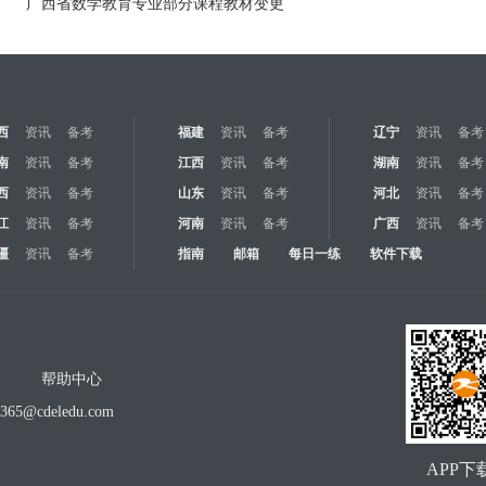
广西省数学教育专业部分课程教材变更
西
资讯
备考
福建
资讯
备考
辽宁
资讯
备考
南
资讯
备考
江西
资讯
备考
湖南
资讯
备考
西
资讯
备考
山东
资讯
备考
河北
资讯
备考
江
资讯
备考
河南
资讯
备考
广西
资讯
备考
疆
资讯
备考
指南
邮箱
每日一练
软件下载
帮助中心
o365@cdeledu.com
APP下