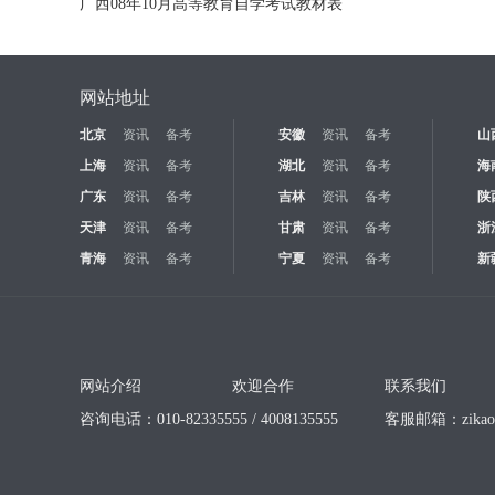
广西08年10月高等教育自学考试教材表
网站地址
北京
资讯
备考
安徽
资讯
备考
山
上海
资讯
备考
湖北
资讯
备考
海
广东
资讯
备考
吉林
资讯
备考
陕
天津
资讯
备考
甘肃
资讯
备考
浙
青海
资讯
备考
宁夏
资讯
备考
新
网站介绍
欢迎合作
联系我们
咨询电话：010-82335555 / 4008135555
客服邮箱：
zika