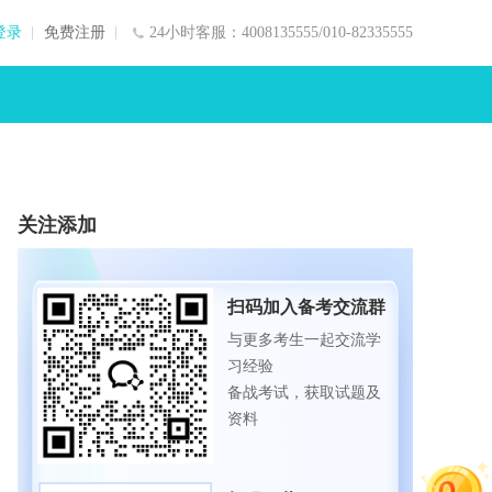
登录
免费注册
24小时客服：4008135555/010-82335555
关注添加
扫码加入备考交流群
与更多考生一起交流学
习经验
备战考试，获取试题及
资料