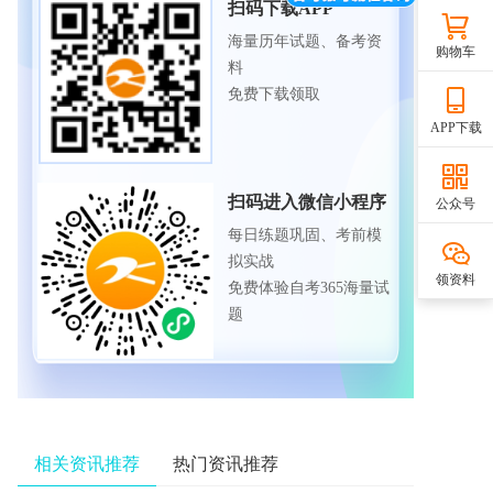
扫码下载APP
海量历年试题、备考资
购物车
料
免费下载领取
APP下载
扫码进入微信小程序
公众号
每日练题巩固、考前模
拟实战
领资料
免费体验自考365海量试
题
相关资讯推荐
热门资讯推荐