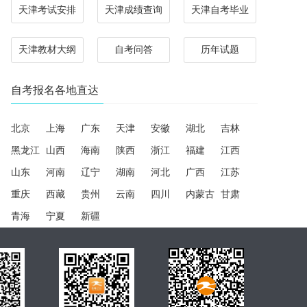
天津考试安排
天津成绩查询
天津自考毕业
天津教材大纲
自考问答
历年试题
自考报名各地直达
北京
上海
广东
天津
安徽
湖北
吉林
黑龙江
山西
海南
陕西
浙江
福建
江西
山东
河南
辽宁
湖南
河北
广西
江苏
重庆
西藏
贵州
云南
四川
内蒙古
甘肃
青海
宁夏
新疆