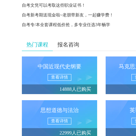
自考文凭可以考取这些职业证书！
自考新考期送现金啦~老朋带新友，一起赚学费！
自考专/本全套课程低价抢，多专业任选3年畅学
热门课程
报名咨询
中国近现代史纲要
马克思
查看详情
14888人已购买
思想道德与法治
英
查看详情
22999人已购买