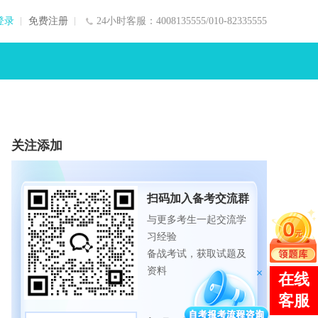
登录
免费注册
24小时客服：4008135555/010-82335555
关注添加
扫码加入备考交流群
与更多考生一起交流学
习经验
备战考试，获取试题及
资料