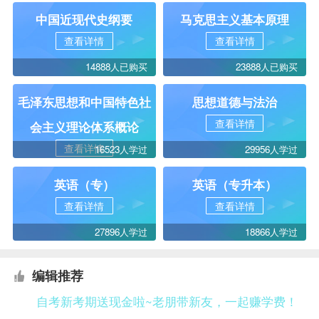
中国近现代史纲要
马克思主义基本原理
查看详情
查看详情
14888人已购买
23888人已购买
毛泽东思想和中国特色社
思想道德与法治
查看详情
会主义理论体系概论
查看详情
16523人学过
29956人学过
英语（专）
英语（专升本）
查看详情
查看详情
27896人学过
18866人学过
编辑推荐
自考新考期送现金啦~老朋带新友，一起赚学费！