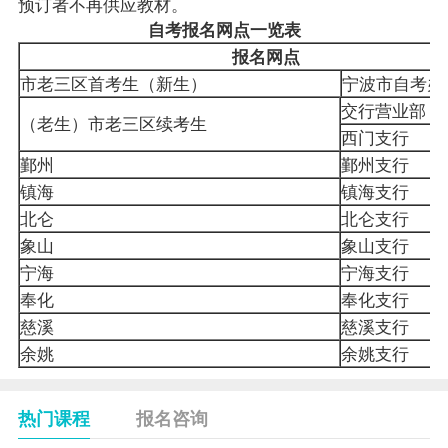
预订者不再供应教材。
自考报名网点一览表
报名网点
市老三区首考生（新生）
宁波市自考
交行营业部
（老生）市老三区续考生
西门支行
鄞州
鄞州支行
镇海
镇海支行
北仑
北仑支行
象山
象山支行
宁海
宁海支行
奉化
奉化支行
慈溪
慈溪支行
余姚
余姚支行
热门课程
报名咨询