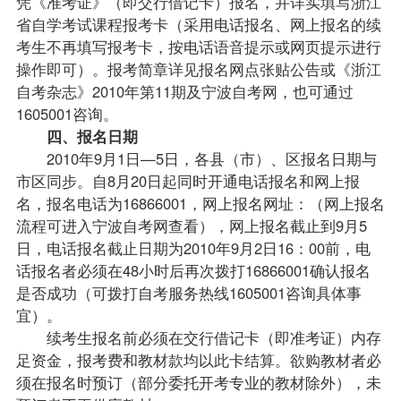
凭《准考证》（即交行借记卡）报名，并详实填写浙江
省自学考试
课程
报考卡（采用电话报名、网上报名的续
考生不再填写报考卡，按电话语音提示或网页提示进行
操作即可）。报考简章详见报名网点张贴公告或《
浙江
自考
杂志》2010年第11期及宁波自考网
，也可通过
1605001咨询。
四、报名日期
2010年9月1日—5日，各县（市）、区报名日期与
市区同步。自8月20日起同时开通电话报名和网上报
名，报名电话为16866001，网上报名网址：
（网上报名
流程可进入宁波自考网查看），网上报名截止到9月5
日，电话报名截止日期为2010年9月2日16：00前，电
话报名者必须在48小时后再次拨打16866001确认报名
是否成功（可拨打自考服务热线1605001咨询具体事
宜）。
续考生报名前必须在交行借记卡（即准考证）内存
足资金，报考费和
教材
款均以此卡结算。欲购教材者必
须在报名时预订（部分委托开考专业的教材除外），未