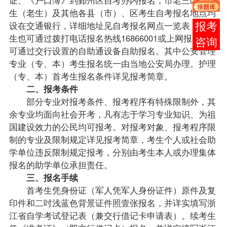
生（老生）及其他各县（市）、区考生
自考报名
地点均
设在交通银行，详细地址见自考报名网点一览表，续考
报考
生也可通过拨打电话报名热线16866001或上网报名，也
咨询
可通过交行设置的自助通设备自助报名。其中公安管理
专业
（专、本）考生报名统一由当地公安局办理。护理
（专、本）首考生报名条件详见
报考
简章。
二、
报考
条件
部分专业对报考条件、报考程序有特殊限制外，其
余专业均面向社会开考，凡有志于学习专业知识、为祖
国建设效力的公民均可报考。对报考对象、报考程序限
制的专业及限制规定详见报考简章，考生个人或社会助
学单位违反限制规定报考，分别由考生本人或办理集体
报名的助学单位承担责任。
三、报名手续
首考生凭身份证（军人凭军人身份证件）原件及复
印件和二吋浅蓝色背景证件照壹张报名，并详实填写浙
江省自学考试登记表（兼交行借记卡申请表）。续考生