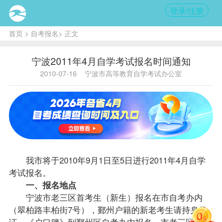
登录/注册
首页
>
自考报名
> 正文
宁波2011年4月自学考试报名时间通知
2010-07-16
宁波市高等教育自学考试办公室
我市将于2010年9月1日至5日进行2011年4月自学
考试
报名
。
一、
报名
地点
宁波市老三区首考生（新生）报名在市
自考办
内
（翠柏路丰柏街7号），鄞州户籍的新老考生请持身份
证、《户口簿》到鄞州区自考办内报名，市老三区续考