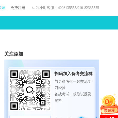
登录
免费注册
24小时客服：4008135555/010-82335555
关注添加
扫码加入备考交流群
与更多考生一起交流学
习经验
备战考试，获取试题及
资料