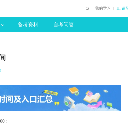
我的学习
Hi 请
备考资料
自考问答
间
间
印
00；