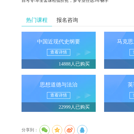
自考专/本全套课程低价抢，多专业任选3年畅学
热门课程
报名咨询
中国近现代史纲要
马克思
查看详情
14888人已购买
思想道德与法治
英
查看详情
22999人已购买
分享到：