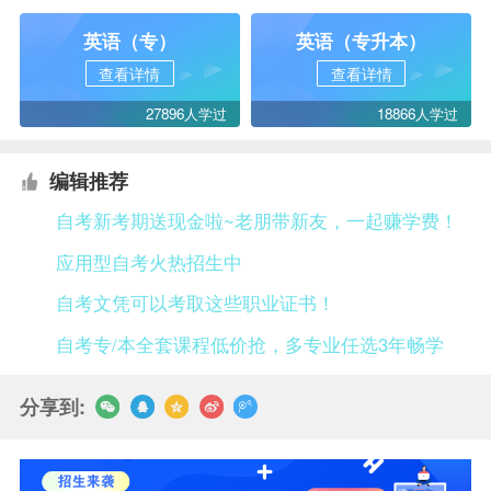
英语（专）
英语（专升本）
查看详情
查看详情
27896人学过
18866人学过
编辑推荐
自考新考期送现金啦~老朋带新友，一起赚学费！
应用型自考火热招生中
自考文凭可以考取这些职业证书！
自考专/本全套课程低价抢，多专业任选3年畅学
分享到: