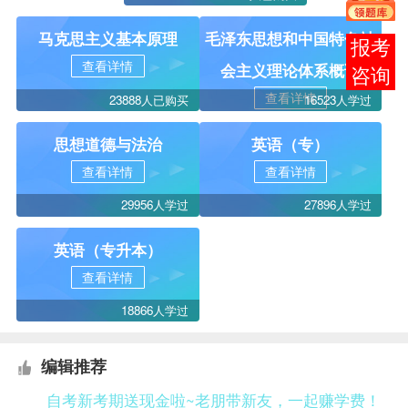
马克思主义基本原理
毛泽东思想和中国特色社
报考
查看详情
会主义理论体系概论
咨询
查看详情
23888人已购买
16523人学过
思想道德与法治
英语（专）
查看详情
查看详情
29956人学过
27896人学过
英语（专升本）
查看详情
18866人学过
编辑推荐
自考新考期送现金啦~老朋带新友，一起赚学费！