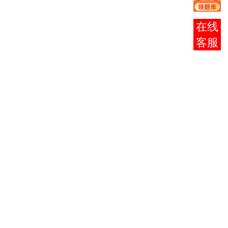
描
00—
彩
00—
分
50
二
9：
二
14：
钟
报考
级
50
级
50
咨询
素
9：
色
14：
60
描
00—
彩
00—
分
60
三
10：
三
15：
钟
级
00
级
00
素
9：
色
14：
150
描
00—
彩
00—
分
90
四
11：
四
15：
钟
级
30
级
30
素
9：
色
14：
180
描
00—
彩
00—
分
150
五
12：
五
16：
钟
级
00
级
30
素
9：
色
14：
180
描
00—
彩
00—
分
180
六
12：
六
17：