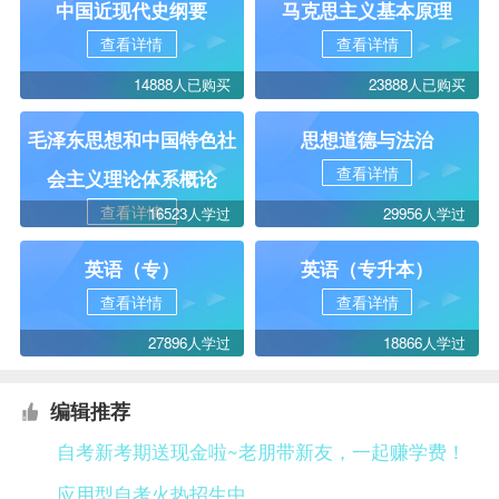
中国近现代史纲要
马克思主义基本原理
查看详情
查看详情
14888人已购买
23888人已购买
毛泽东思想和中国特色社
思想道德与法治
查看详情
会主义理论体系概论
查看详情
16523人学过
29956人学过
英语（专）
英语（专升本）
查看详情
查看详情
27896人学过
18866人学过
编辑推荐
自考新考期送现金啦~老朋带新友，一起赚学费！
应用型自考火热招生中