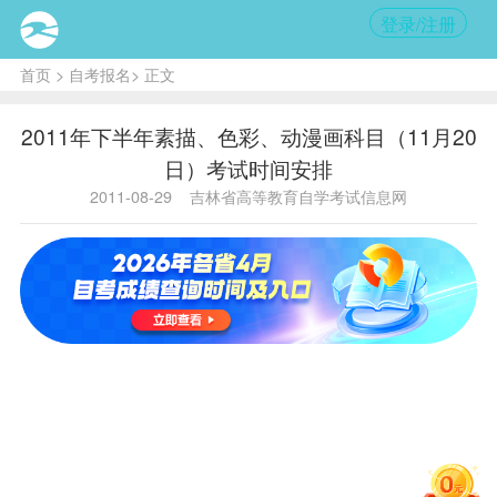
登录/注册
首页
>
自考报名
> 正文
2011年下半年素描、色彩、动漫画科目（11月20
日）考试时间安排
2011-08-29
吉林省高等教育自学考试信息网
持
持
考试
考试
科
续
科
续
时间
时间
目
时
目
时
上午
下午
间
间
素
9：
色
14：
40
描
00—
彩
00—
分
40
一
9：
一
14：
钟
级
40
级
40
素
9：
色
14：
50