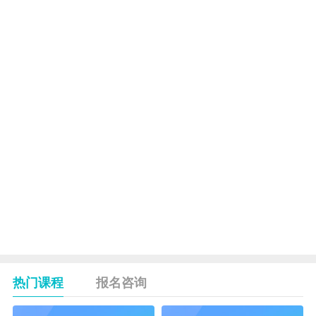
漫
90
00—
画
分
10：
四
钟
30
级
动
9：
漫
120
00—
画
分
11：
五
钟
00
级
动
9：
漫
120
00—
画
分
11：
六
钟
00
级
热门课程
报名咨询