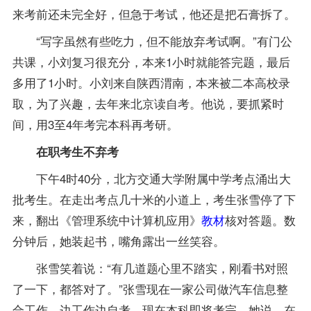
来考前还未完全好，但急于考试，他还是把石膏拆了。
“写字虽然有些吃力，但不能放弃考试啊。”有门公
共课，小刘复习很充分，本来1小时就能答完题，最后
多用了1小时。小刘来自陕西渭南，本来被二本高校录
取，为了兴趣，去年来北京读自考。他说，要抓紧时
间，用3至4年考完本科再考研。
在职考生不弃考
下午4时40分，北方交通大学附属中学考点涌出大
批考生。在走出考点几十米的小道上，考生张雪停了下
来，翻出《
管理系统中计算机应用
》
教材
核对答题。数
分钟后，她装起书，嘴角露出一丝笑容。
张雪笑着说：“有几道题心里不踏实，刚看书对照
了一下，都答对了。”张雪现在一家公司做汽车信息整
合工作，边工作边自考，现在本科即将考完。她说，在