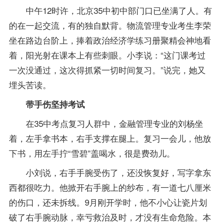
中午12时许，北京35中初中部门口已坐满了人。有
的在一起交流，有的独自默背。物流管理专业考生李荣
坐在路边台阶上，捧着政治经济学练习册聚精会神地看
着，阳光射在课本上有些刺眼。小李说：“这门课考过
一次没通过，这次得抓紧一切时间复习。”说完，她又
埋头苦读。
带手伤坚持考试
在35中考点复习人群中，金融管理专业的刘杨坐
着，左手拿书本，右手支撑在腿上。复习一会儿，他放
下书，用左手拧“雪碧”盖喝水，很是费劲儿。
小刘说，右手手腕受伤了，还没恢复好，写字拿东
西都很吃力。他掀开右手腕上的纱布，有一道七八厘米
的伤口，还未拆线。9月刚开学时，他不小心让瓷片划
破了右手腕动脉，幸亏救治及时，才没有生命危险。本