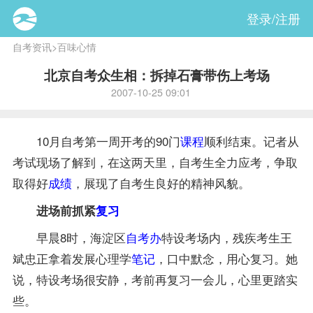
登录/注册
自考资讯
>
百味心情
北京自考众生相：拆掉石膏带伤上考场
2007-10-25 09:01
10月自考第一周开考的90门
课程
顺利结束。记者从
考试现场了解到，在这两天里，自考生全力应考，争取
取得好
成绩
，展现了自考生良好的精神风貌。
进场前抓紧
复习
早晨8时，海淀区
自考办
特设考场内，残疾考生王
斌忠正拿着发展心理学
笔记
，口中默念，用心复习。她
说，特设考场很安静，考前再复习一会儿，心里更踏实
些。