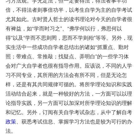
习方法观。学无定法，但一定要得法，得法者事半功
倍，不得法者则事倍功半，以考生自学为主的自学考试
尤其如此。古时贤人哲士的读书理论对今天的自学者很
有裨益，如“学而时习之”、“弗学何以行，弗思何以
得”以及“学而不思则罔，思而不学则殆”等等。另外，现
实生活中一些成功自学者总结出的诸如“抓重点、勤对
照；带难点、常推敲；找疑点、弄明白”的一些学习体
会对广大自学者也很有
指导
作用。应该说，不同的人学
习不同专业，其所用的方法会有所不同，但是无论怎
样，还是有其共同规律可循的。将所学理论知识和实践
活动结合起来，就是一种较好的方法，一方面可以以理
论
指导
实践，另一方面可以加深对所学理论知识的理解
和记忆。另外，订阅有关自学考试杂志，从中了解自考
政策
、获悉考试信息、掌握学习方法也是较为可行的办
法。