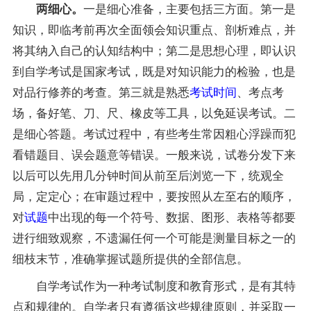
一是细心准备，主要包括三方面。第一是
两细心。
知识，即临考前再次全面领会知识重点、剖析难点，并
将其纳入自己的认知结构中；第二是思想心理，即认识
到自学考试是国家考试，既是对知识能力的检验，也是
对品行修养的考查。第三就是熟悉
考试时间
、考点考
场，备好笔、刀、尺、橡皮等工具，以免延误考试。二
是细心答题。考试过程中，有些考生常因粗心浮躁而犯
看错题目、误会题意等错误。一般来说，试卷分发下来
以后可以先用几分钟时间从前至后浏览一下，统观全
局，定定心；在审题过程中，要按照从左至右的顺序，
对
试题
中出现的每一个符号、数据、图形、表格等都要
进行细致观察，不遗漏任何一个可能是测量目标之一的
细枝末节，准确掌握
试题
所提供的全部信息。
自学考试作为一种考试制度和教育形式，是有其特
点和规律的。自学者只有遵循这些规律原则，并采取一