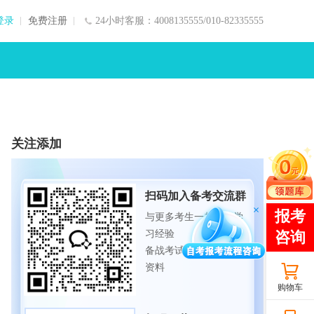
登录
免费注册
24小时客服：4008135555/010-82335555
关注添加
扫码加入备考交流群
与更多考生一起交流学
习经验
备战考试，获取试题及
资料
购物车