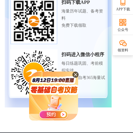
扫码下载APP
APP下载
海量历年试题、备考资
料
免费下载领取
公众号
领资料
扫码进入微信小程序
每日练题巩固、考前模
拟实战
免费体验自考365海量试
题