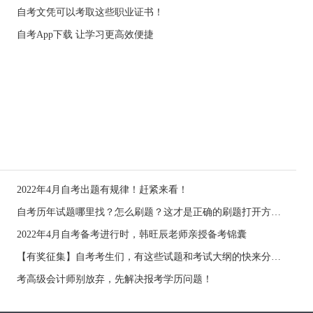
自考文凭可以考取这些职业证书！
自考App下载 让学习更高效便捷
2022年4月自考出题有规律！赶紧来看！
自考历年试题哪里找？怎么刷题？这才是正确的刷题打开方式！
2022年4月自考备考进行时，韩旺辰老师亲授备考锦囊
【有奖征集】自考考生们，有这些试题和考试大纲的快来分享，有礼品哦！
考高级会计师别放弃，先解决报考学历问题！