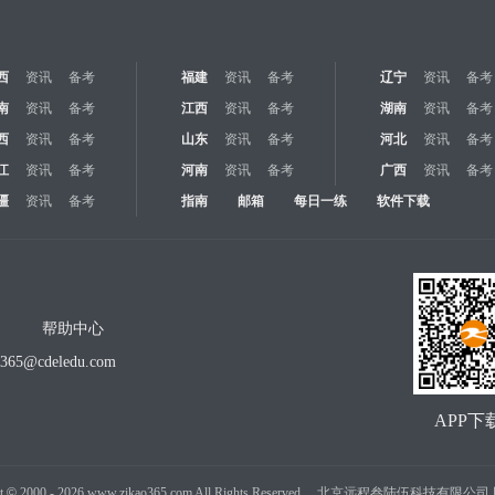
西
资讯
备考
福建
资讯
备考
辽宁
资讯
备考
南
资讯
备考
江西
资讯
备考
湖南
资讯
备考
西
资讯
备考
山东
资讯
备考
河北
资讯
备考
江
资讯
备考
河南
资讯
备考
广西
资讯
备考
疆
资讯
备考
指南
邮箱
每日一练
软件下载
帮助中心
o365@cdeledu.com
APP下
t
©
2000 -
2026
www.zikao365.com All Rights Reserved. 北京远程叁陆伍科技有限