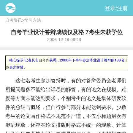
登录/注册
自考资讯
>
学习方法
自考毕业设计答辩成绩仅及格 7考生未获学位
2006-12-19 08:46
核心提示:
记者从市
自考办
获悉，2006年下半年参加毕业设计答辩的108名
计算
位
失之交臂。
这七名考生参加答辩时，有的对答辩委员会
老师
们
所提问题多不能给出详尽的解答，有的论文在规模、难
度等方面未能达到要求，个别考生的论文是集体研发软
件的总结与概述，但自行参与部分未能达到要求。少数
考生的论文写作格式不规范不严谨，不仅小标题层次有
混乱现象，还存在论文排版时格式不统一的现象。计算