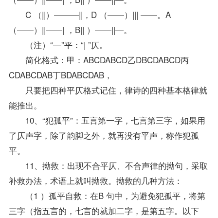
C （||）———||，D （——）||| ——。A
（——）||——| ，B|| ）——||—。
（注）“—”平：“| ”仄。
简化格式：甲：ABCDABCD乙DBCDABCD丙
CDABCDAB丁BDABCDAB，
只要把四种平仄格式记住，律诗的四种基本格律就
能推出。
10、“犯孤平”：五言第一字，七言第三字，如果用
了仄声字，除了韵脚之外，就再没有平声，称作犯孤
平。
11、拗救：出现不合平仄、不合声律的拗句，采取
补救办法，术语上就叫拗救。拗救的几种方法：
（1 ）孤平自救：在B 句中，为避免犯孤平，将第
三字（指五言的，七言的就加二字，是第五字。以下