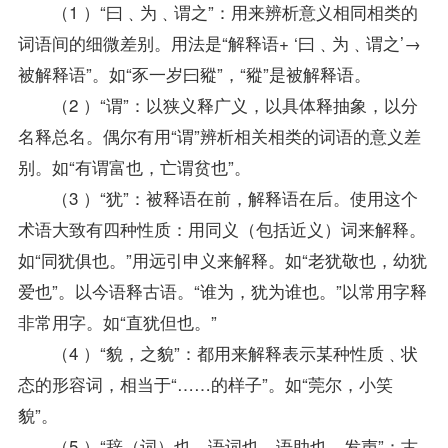
（1 ）“曰﹑为﹑谓之”：用来辨析意义相同相类的
词语间的细微差别。用法是“解释语+ ‘曰﹑为﹑谓之’→
被解释语”。如“豕一岁曰豵”，“豵”是被解释语。
（2 ）“谓”：以狭义释广义，以具体释抽象，以分
名释总名。偶尔有用“谓”辨析相关相类的词语的意义差
别。如“有谓富也，亡谓贫也”。
（3 ）“犹”：被释语在前，解释语在后。使用这个
术语大致有四种性质：用同义（包括近义）词来解释。
如“同犹俱也。”用远引申义来解释。如“老犹敬也，幼犹
爱也”。以今语释古语。“谁为，犹为谁也。”以常用字释
非常用字。如“直犹但也。”
（4 ）“貌，之貌”：都用来解释表示某种性质﹑状
态的形容词，相当于“……的样子”。如“莞尔，小笑
貌”。
（5 ）“辞（词）也﹑语词也﹑语助也﹑发声”：古