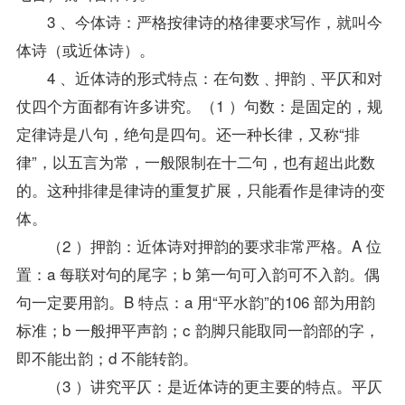
3 、今体诗：严格按律诗的格律要求写作，就叫今
体诗（或近体诗）。
4 、近体诗的形式特点：在句数﹑押韵﹑平仄和对
仗四个方面都有许多讲究。（1 ）句数：是固定的，规
定律诗是八句，绝句是四句。还一种长律，又称“排
律”，以五言为常，一般限制在十二句，也有超出此数
的。这种排律是律诗的重复扩展，只能看作是律诗的变
体。
（2 ）押韵：近体诗对押韵的要求非常严格。A 位
置：a 每联对句的尾字；b 第一句可入韵可不入韵。偶
句一定要用韵。B 特点：a 用“平水韵”的106 部为用韵
标准；b 一般押平声韵；c 韵脚只能取同一韵部的字，
即不能出韵；d 不能转韵。
（3 ）讲究平仄：是近体诗的更主要的特点。平仄