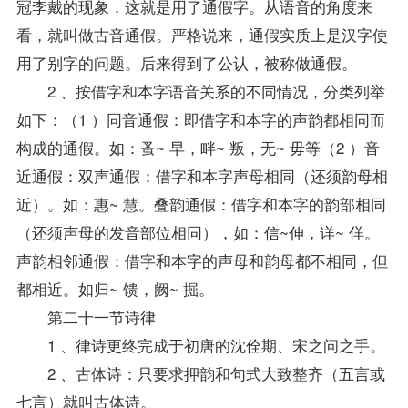
冠李戴的现象，这就是用了通假字。从语音的角度来
看，就叫做古音通假。严格说来，通假实质上是汉字使
用了别字的问题。后来得到了公认，被称做通假。
2 、按借字和本字语音关系的不同情况，分类列举
如下：（1 ）同音通假：即借字和本字的声韵都相同而
构成的通假。如：蚤~ 早，畔~ 叛，无~ 毋等（2 ）音
近通假：双声通假：借字和本字声母相同（还须韵母相
近）。如：惠~ 慧。叠韵通假：借字和本字的韵部相同
（还须声母的发音部位相同），如：信~伸，详~ 佯。
声韵相邻通假：借字和本字的声母和韵母都不相同，但
都相近。如归~ 馈，阙~ 掘。
第二十一节诗律
1 、律诗更终完成于初唐的沈佺期、宋之问之手。
2 、古体诗：只要求押韵和句式大致整齐（五言或
七言）就叫古体诗。