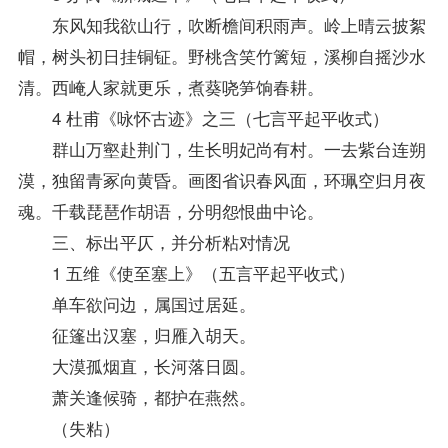
东风知我欲山行，吹断檐间积雨声。岭上晴云披絮
帽，树头初日挂铜钲。野桃含笑竹篱短，溪柳自摇沙水
清。西崦人家就更乐，煮葵哓笋饷春耕。
4 杜甫《咏怀古迹》之三（七言平起平收式）
群山万壑赴荆门，生长明妃尚有村。一去紫台连朔
漠，独留青冢向黄昏。画图省识春风面，环珮空归月夜
魂。千载琵琶作胡语，分明怨恨曲中论。
三、标出平仄，并分析粘对情况
1 五维《使至塞上》（五言平起平收式）
单车欲问边，属国过居延。
征篷出汉塞，归雁入胡天。
大漠孤烟直，长河落日圆。
萧关逢候骑，都护在燕然。
（失粘）