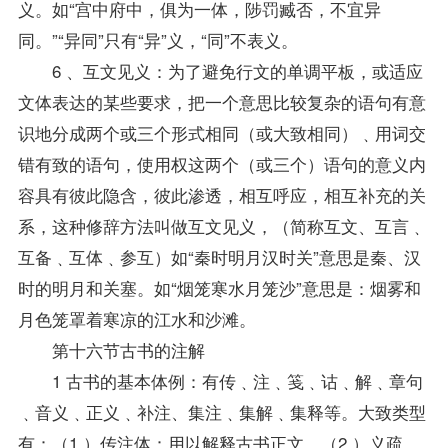
义。如“宫中府中，俱为一体，陟罚臧否，不宜异
同。”“异同”只有“异”义，“同”不表义。
6 、互文见义：为了避免行文的单调平板，或适应
文体表达的某些要求，把一个意思比较复杂的语句有意
识地分成两个或三个形式相同（或大致相同）﹑用词交
错有致的语句，使用权这两个（或三个）语句的意义内
容具有彼此隐含，彼此渗透，相互呼应，相互补充的关
系，这种修辞方法叫做互文见义，（简称互文、互言﹑
互备﹑互体﹑参互）如“秦时明月汉时关”意思是秦、汉
时的明月和关塞。如“烟笼寒水月笼沙”意思是：烟雾和
月色笼罩着寒凉的江水和沙滩。
第十六节古书的注解
1 古书的基本体例：有传﹑注﹑笺﹑诂﹑解﹑章句
﹑音义﹑正义﹑补注、集注﹑集解﹑集释等。大致类型
有：（1 ）传注体：用以解释古书正文，（2 ）义疏