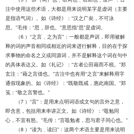
注中使用这些术语，大都是用来说明某字是虚词（主要
是指语气词）。如《诗经》：“汉之广矣，不可泳
思。”毛传：“思，辞也。”意思指“思”是虚词。
（6 ）“之言﹑之为言”：一般都是声训，即用被解
释的词的声音相同或相近的词来进行解释，目的在于探
求事物的命名之义或同源词，并不是解释这个词在句中
的具体表达义。如《礼记》：“古者公田藉而不税。”郑
玄注：“藉之言借也。”古注中也有用“之言”来解释用字
通假现象的。如《诗经》：“既敬既戒，惠此南国。”郑
笺：“敬之言警也。”
（7 ）“言”：是用来点明词语或文句的言外之意，
即含意，包括用来串讲正文。如《诗经》：“黽勉同
心，不宜有怒。”毛传：“言黽勉者，思与君子同心也。”
（8 ）“读为﹑读曰”：这两个术语主要是用来说明