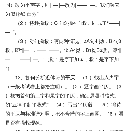
同）改为平声字，即| —||—改为| ——| —。我们称它
为“B1拗3 自救”。
（2 ）特种拗救：C 句3 拗4 自救。即成了“——|
—| ”。
（3 ）对句拗救：有两种情况。aA句4 拗，B 句3
救，即“||—||，——| ——。”b.A4拗，B1拗B3救。即“||
—||，| ——| —。”（拗：是字下加▲，救：是字下加
*）
12、如何分析近体诗的平仄：（1 ）找出入声字
（一般考试卷上都给注明）。（2 ）逐字画平仄。（3
）根据首句第二字和尾字的平仄，确定属哪种格式。
如“五律平起平收式”。（4 ）写出平仄谱。（5 ）将诗
的平仄与标准谱对照，把不合谱的字上画圈。（6 ）看
是否有拗救现象。