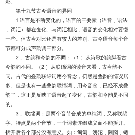
彩。
第十九节古今语音的异同
1 语言是不断变化的，语言的三要素（语音﹑语法
﹑词汇）都在变化。与词汇相比，语音的变化相对要慢
一些。但古今对比还是有较大的差别。古今语音每个音
节都可分成声韵调三部分。
2 、古韵和今韵的不同：（1 ）从诗歌的韵脚看古
今韵的不同。（2 ）从联绵词的读音来看，古今韵不
同。古代的叠韵联绵词用今音念，仍然是叠韵的情况居
多。但是也有一些叠韵联绵词，用今音念，已经不成叠
韵了，这正是反映了语音起了变化，古韵和今韵是不同
的。
3 、联绵词：是两个音节合成的单纯词，又称联绵
字。特点是两个音节，一个词素连缀成义而不能拆开。
拆开后各个部分没有意义。如：匍匐﹑滂沱﹑囫囵﹑蟋