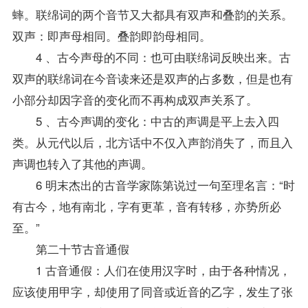
蟀。联绵词的两个音节又大都具有双声和叠韵的关系。
双声：即声母相同。叠韵即韵母相同。
4 、古今声母的不同：也可由联绵词反映出来。古
双声的联绵词在今音读来还是双声的占多数，但是也有
小部分却因字音的变化而不再构成双声关系了。
5 、古今声调的变化：中古的声调是平上去入四
类。从元代以后，北方话中不仅入声韵消失了，而且入
声调也转入了其他的声调。
6 明末杰出的古音学家陈第说过一句至理名言：“时
有古今，地有南北，字有更革，音有转移，亦势所必
至。”
第二十节古音通假
1 古音通假：人们在使用汉字时，由于各种情况，
应该使用甲字，却使用了同音或近音的乙字，发生了张