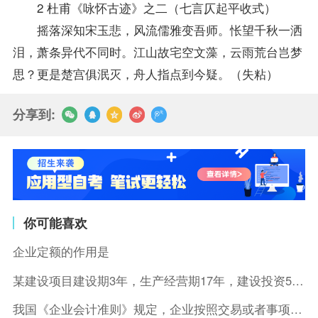
2 杜甫《咏怀古迹》之二（七言仄起平收式）
摇落深知宋玉悲，风流儒雅变吾师。怅望千秋一洒
泪，萧条异代不同时。江山故宅空文藻，云雨荒台岂梦
思？更是楚宫俱泯灭，舟人指点到今疑。（失粘）
分享到:
你可能喜欢
企业定额的作用是
某建设项目建设期3年，生产经营期17年，建设投资5500万元
我国《企业会计准则》规定，企业按照交易或者事项的经济特征确定