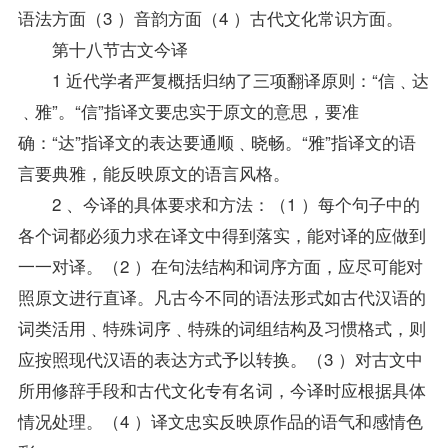
语法方面（3 ）音韵方面（4 ）古代文化常识方面。
第十八节古文今译
1 近代学者严复概括归纳了三项翻译原则：“信﹑达
﹑雅”。“信”指译文要忠实于原文的意思，要准
确：“达”指译文的表达要通顺﹑晓畅。“雅”指译文的语
言要典雅，能反映原文的语言风格。
2 、今译的具体要求和方法：（1 ）每个句子中的
各个词都必须力求在译文中得到落实，能对译的应做到
一一对译。（2 ）在句法结构和词序方面，应尽可能对
照原文进行直译。凡古今不同的语法形式如
古代汉语
的
词类活用﹑特殊词序﹑特殊的词组结构及习惯格式，则
应按照
现代汉语
的表达方式予以转换。（3 ）对古文中
所用修辞手段和古代文化专有名词，今译时应根据具体
情况处理。（4 ）译文忠实反映原作品的语气和感情色