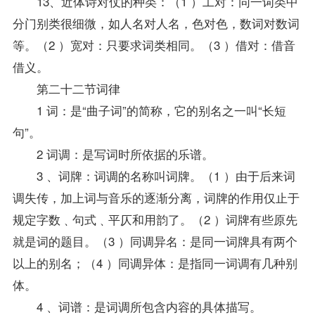
13、近体诗对仗的种类：（1 ）工对：同一词类中
分门别类很细微，如人名对人名，色对色，数词对数词
等。（2 ）宽对：只要求词类相同。（3 ）借对：借音
借义。
第二十二节词律
1 词：是“曲子词”的简称，它的别名之一叫“长短
句”。
2 词调：是写词时所依据的乐谱。
3 、词牌：词调的名称叫词牌。（1 ）由于后来词
调失传，加上词与音乐的逐渐分离，词牌的作用仅止于
规定字数﹑句式﹑平仄和用韵了。（2 ）词牌有些原先
就是词的题目。（3 ）同调异名：是同一词牌具有两个
以上的别名；（4 ）同调异体：是指同一词调有几种别
体。
4 、词谱：是词调所包含内容的具体描写。