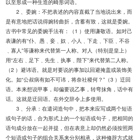
以至形成一种生造的畸形词语。
2 、委婉：不把表述的内容直截了当地说出来，而
是有意地把话说得婉转曲折，含蓄有致，这就是委婉。
古书中常见的委婉手法有：（1 ）使用谦敬语。如对己
表谦的有“仆、愚﹑妾﹑奴﹑小人﹑下走﹑下臣﹑不谷
﹑寡人”等谦称来代替第一人称。对人（特别是皇上）
用“左右﹑足下﹑先生﹑执事﹑陛下”来代替第二人称。
（2 ）避讳语。就是对要说的事加以回避掩盖或装饰美
化。如“公叔病有如不可讳，将奈社稷何？”（3 ）迂回
语。本来想说甲事，却偏要说乙事，转弯抹角，话中有
话。这就是迂回语。在外交辞令上多使用。
3 、分承：在遣词造句中，把本来应写成两个短语
或句子的话，合为形式上的一个短语或句子，把相同的
语句成分放在一起并提，但在表意上却仍然必须按照两
个短语或句子的组合关系来分别相承，这种修辞方式就