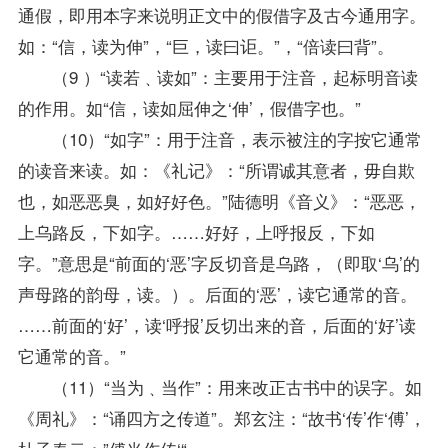
通假，即用本字来说明正文中的假借字及古今通用字。
如：“信，读为伸”，“巨，读曰讵。”，“倍读曰背”。
（9 ）“读若﹑读如”：主要用于注音，起标明音读
的作用。如“信，读如屈伸之‘伸’，假借字也。”
（10）“如字”：用于注音，表示被注的字按它通常
的读音来读。如：《礼记》：“所谓诚其意者，毋自欺
也，如恶恶臭，如好好色。”陆德明《音义》：“恶恶，
上乌路反，下如字。……好好，上呼报反，下如
字。”意思是“前面的‘恶’字反切音是乌路，（即取‘乌’的
声母路的韵母，读。）。后面的‘恶’，读它通常的音。
……前面的‘好’，读‘呼报’反切出来的音，后面的‘好’读
它通常的音。”
（11）“当为﹑当作”：用来改正古书中的误字。如
《周礼》：“诵四方之传道”。郑玄注：“故书‘传’作‘傅’，