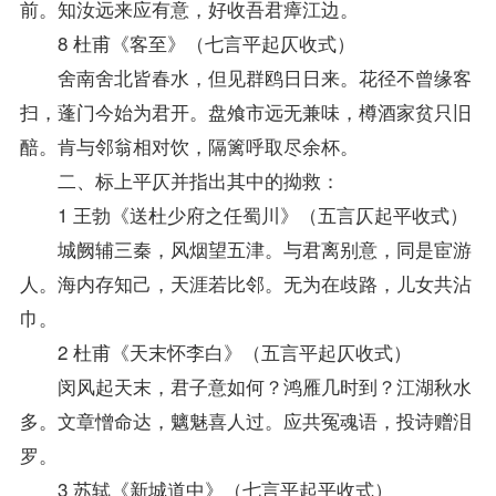
前。知汝远来应有意，好收吾君瘴江边。
8 杜甫《客至》（七言平起仄收式）
舍南舍北皆春水，但见群鸥日日来。花径不曾缘客
扫，蓬门今始为君开。盘飧市远无兼味，樽酒家贫只旧
醅。肯与邻翁相对饮，隔篱呼取尽余杯。
二、标上平仄并指出其中的拗救：
1 王勃《送杜少府之任蜀川》（五言仄起平收式）
城阙辅三秦，风烟望五津。与君离别意，同是宦游
人。海内存知己，天涯若比邻。无为在歧路，儿女共沾
巾。
2 杜甫《天末怀李白》（五言平起仄收式）
闵风起天末，君子意如何？鸿雁几时到？江湖秋水
多。文章憎命达，魑魅喜人过。应共冤魂语，投诗赠泪
罗。
3 苏轼《新城道中》（七言平起平收式）