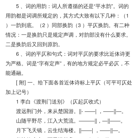
5 、词的用韵：词人所遵循的还是“平水韵”。词的
用韵都是词调所规定的，其方式大致有以下几种：（1
）一韵到底。（2 ）同部换韵（3 ）平仄换韵。有二种
情况：一是换韵只是规定声调，对韵部没有什么要求。
二是换韵后又回到原韵。
6 、词的平仄和句式：词对平仄的要求比近体诗更
为严格。词是“字有定声”，有的地方规定必平必仄，不
能通融。
[ 附] 一、给下面各首近体诗标上平仄（可平可仄处
加上记号）
1 李白《渡荆门送别》（仄起仄收式）
渡远荆门外，来从楚国游。||- ——| ，——||—。
山随平野尽，江入大荒流。———||，—||——。
月下飞天镜，云生结海楼。||——| ，——||—。