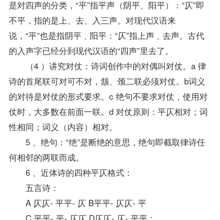
是对四声的分类，“平”指平声（阴平、阳平）：“仄”即
不平，指的是上、去、入三声。对
现代汉语
来
说，“平”也是指阴平﹑阳平：“仄”指上声﹑去声。古代
的入声字已经分到现代汉语的“四声”里去了。
（4 ）讲究对仗：诗词创作中的对偶叫对仗。a 律
诗的首尾联可对可不对，颔、颈二联必须对仗。b词义
的对待是对仗的形式要求。c 绝句不要求对仗，使用对
仗时，大多数在前面一联。d 对仗原则：平仄相对；词
性相同；词义（内容）相对。
5 、绝句：“绝”是断绝的意思，绝句即截取律诗任
何相邻的两联而成。
6 、近体诗的四种平仄格式：
五言诗：
A 仄仄- 平平- 仄 B平平- 仄仄- 平
C 平平- 平- 仄仄 D仄仄- 仄- 平平；