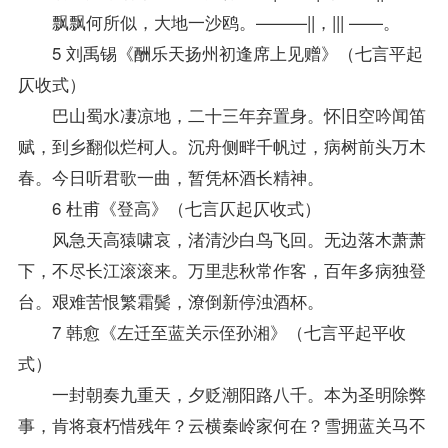
飘飘何所似，大地一沙鸥。———||，||| ——。
5 刘禹锡《酬乐天扬州初逢席上见赠》（七言平起
仄收式）
巴山蜀水凄凉地，二十三年弃置身。怀旧空吟闻笛
赋，到乡翻似烂柯人。沉舟侧畔千帆过，病树前头万木
春。今日听君歌一曲，暂凭杯酒长精神。
6 杜甫《登高》（七言仄起仄收式）
风急天高猿啸哀，渚清沙白鸟飞回。无边落木萧萧
下，不尽长江滚滚来。万里悲秋常作客，百年多病独登
台。艰难苦恨繁霜鬓，潦倒新停浊酒杯。
7 韩愈《左迁至蓝关示侄孙湘》（七言平起平收
式）
一封朝奏九重天，夕贬潮阳路八千。本为圣明除弊
事，肯将衰朽惜残年？云横秦岭家何在？雪拥蓝关马不