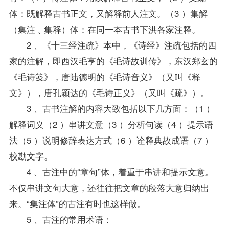
体：既解释古书正文，又解释前人注文。（3 ）集解
（集注﹑集释）体：在同一本古书下洪各家注释。
2 、《十三经注疏》本中，《诗经》注疏包括的四
家的注解，即西汉毛亨的《毛诗故训传》，东汉郑玄的
《毛诗笺》，唐陆德明的《毛诗音义》（又叫《释
文》），唐孔颖达的《毛诗正义》（又叫《疏》）。
3 、古书注解的内容大致包括以下几方面：（1 ）
解释词义（2 ）串讲文意（3 ）分析句读（4 ）提示语
法（5 ）说明修辞表达方式（6 ）诠释典故成语（7 ）
校勘文字。
4 、古注中的“章句”体，着重于串讲和提示文意。
不仅串讲文句大意，还往往把文章的段落大意归纳出
来。“集注体”的古注有时也这样做。
5 、古注的常用术语：