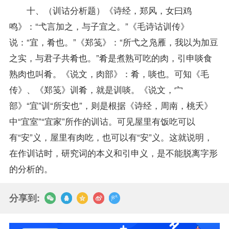
十、（训诂分析题）《诗经，郑风，女曰鸡
鸣》：“弋言加之，与子宜之。”《毛诗诂训传》
说：“宜，肴也。”《郑笺》：“所弋之凫雁，我以为加豆
之实，与君子共肴也。”肴是煮熟可吃的肉，引申啖食
熟肉也叫肴。《说文，肉部》：肴，啖也。可知《毛
传》、《郑笺》训肴，就是训啖。《说文，宀
部》“宜”训“所安也”，则是根据《诗经，周南，桃夭》
中“宜室”“宜家”所作的训诂。可见屋里有饭吃可以
有“安”义，屋里有肉吃，也可以有“安”义。这就说明，
在作训诂时，研究词的本义和引申义，是不能脱离字形
的分析的。
分享到: