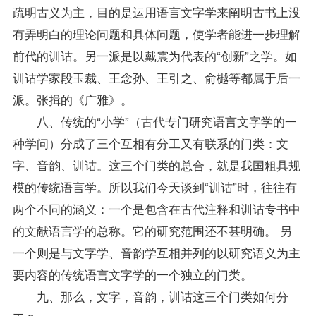
疏明古义为主，目的是运用语言文字学来阐明古书上没
有弄明白的理论问题和具体问题，使学者能进一步理解
前代的训诂。另一派是以戴震为代表的“创新”之学。如
训诂学家段玉裁、王念孙、王引之、俞樾等都属于后一
派。张揖的《广雅》。
八、传统的“小学”（古代专门研究语言文字学的一
种学问）分成了三个互相有分工又有联系的门类：文
字、音韵、训诂。这三个门类的总合，就是我国粗具规
模的传统语言学。所以我们今天谈到“训诂”时，往往有
两个不同的涵义：一个是包含在古代注释和训诂专书中
的文献语言学的总称。它的研究范围还不甚明确。 另
一个则是与文字学、音韵学互相并列的以研究语义为主
要内容的传统语言文字学的一个独立的门类。
九、那么，文字，音韵，训诂这三个门类如何分