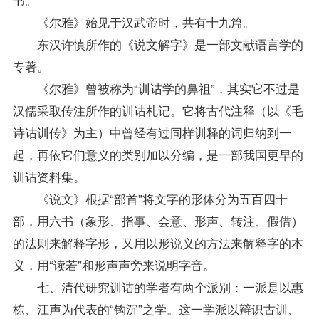
《尔雅》始见于汉武帝时，共有十九篇。
东汉许慎所作的《说文解字》是一部文献语言学的
专著。
《尔雅》曾被称为“训诂学的鼻祖”，其实它不过是
汉儒采取传注所作的训诂札记。它将古代注释（以《毛
诗诂训传》为主）中曾经有过同样训释的词归纳到一
起，再依它们意义的类别加以分编，是一部我国更早的
训诂
资料
集。
《说文》根据“部首”将文字的形体分为五百四十
部，用六书（象形、指事、会意、形声、转注、假借）
的法则来解释字形，又用以形说义的方法来解释字的本
义，用“读若”和形声声旁来说明字音。
七、清代研究训诂的学者有两个派别：一派是以惠
栋、江声为代表的“钩沉”之学。这一学派以辩识古训、