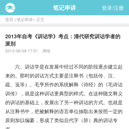
笔记串讲
登录/注册
首页
>
笔记串讲
> 正文
2013年自考《训诂学》考点：清代研究训诂学者的
派别
2013-08-09 17:51 网络
六、
训诂学
是在发展中经过不同的阶段逐步建立起
来的。那时的训诂方式主要是注释书（包括传、注、
疏、笺等）。毛亨所作的系统解释《诗经》的《毛诗诂
训传》，就是这种训诂更典型的样式。在这种随文释义
的训诂的基础上，发展出了另一种训诂的方式。也就是
从注释书中，把被解释的语言单位抽取出来按照一定的
原则加以编纂，形成了类似后代字（辞）典的训诂专
书。