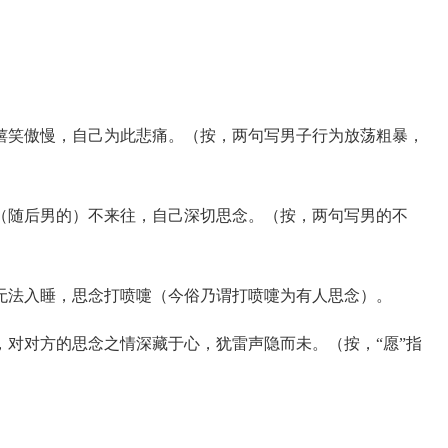
笑傲慢，自己为此悲痛。（按，两句写男子行为放荡粗暴，
随后男的）不来往，自己深切思念。（按，两句写男的不
法入睡，思念打喷嚏（今俗乃谓打喷嚏为有人思念）。
对方的思念之情深藏于心，犹雷声隐而未。（按，“愿”指