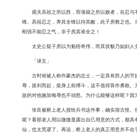
观夫高祖之所以胜，而项籍之所以败者，在忍与不
锋。高祖忍之，养其全锋以待其敝，此子房教之也。
刚强不能忍之气，非子房其谁全之！
太史公疑子房以为魁梧奇伟，而其状貌乃如妇人女
「译文」
古时候被人称作豪杰的志士，一定具有胜人的节操
辱，拔剑而起，挺身上前搏斗，这不值得算作勇敢。
故的对他施加侮辱也不动怒。为什么能够这样呢？因
张良被桥上老人授给兵书这件事，确实很古怪。但
呢？看那老人用以微微显露出自己用意的方式，都具
仙，也太荒谬了。再说，桥上老人的真正用意并不在