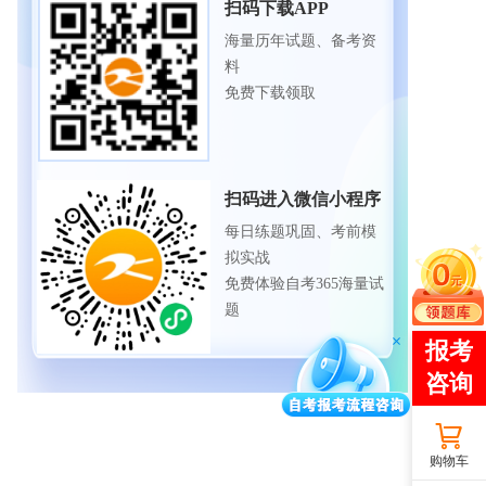
扫码下载APP
海量历年试题、备考资
料
免费下载领取
扫码进入微信小程序
每日练题巩固、考前模
拟实战
免费体验自考365海量试
题
购物车