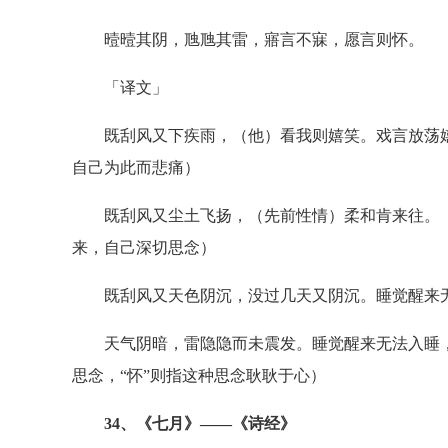
曀曀其阴，虺虺其雷，寤言不寐，愿言则怀。
「译文」
既刮风又下疾雨，（他）看我则嬉笑。戏言放荡嬉
自己为此而悲痛）
既刮风又尘土飞扬，（先前性情）柔和肯来往。（
来，自己深切思念）
既刮风又天色阴沉，没过几天又阴沉。睡觉醒来无
天气阴暗，雷隐隐而未震发。睡觉醒来无法入睡，对
思念，“怀”则指这种思念耿耿于心）
34、《七月》——《诗经》