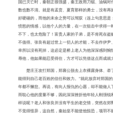
国已灭亡时，秦朝正很强盛，秦王政用刀锯、油锅对
数也数不清。就是有孟贲、夏育那样的勇士，没有再
好硬碰的，而他的末余之势可以驾驭（连上句意思是
愤怒的情感，以他个人的力量，在一次狙击中求得一
不下，也太危险了！富贵人家的子弟，是不肯死在盗
不值得。张良有超过世上一切人的才能，不去作伊尹
幸所以没有死掉，这必定是桥上老人为他深深感到惋
辱他，他如果能忍受得住，方才可以凭借这点而成就大
楚庄王攻打郑国，郑襄公脱去上衣裸露身体、牵了
能得到自己老百姓的信任和效力。”就此放弃对郑国
年都不懈怠。再说，有向人报仇的心愿，却不能做人
而耽心他的度量不够，因此深深挫折他年轻人刚强锐
样说呢？老人和张良并没有平生的老交情，突然在郊
不觉得怪异，这自然，秦始皇不能使他惊恐，项羽不