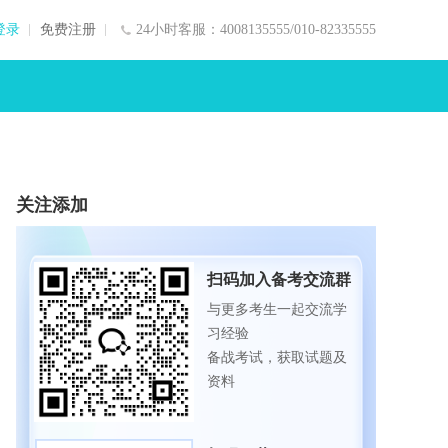
登录
免费注册
24小时客服：4008135555/010-82335555
关注添加
扫码加入备考交流群
与更多考生一起交流学
习经验
备战考试，获取试题及
资料