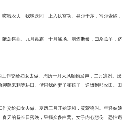
嗟我农夫，我稼既同，上入执宫功。昼尔于茅，宵尔索綯，
献羔祭韭。九月肃霜，十月涤场。朋酒斯飨，曰杀羔羊，跻
工作交给妇女去做。周历一月大风触物发声，二月凛冽。没
抬脚踩耒耜等耕田。偕同我的妻子和孩子，送饭到那农田。田
作交给妇女去做。夏历三月开始暖和，黄莺鸣叫。年轻姑娘
。春天的昼长日落晚，采摘众多白蒿。女子内心悲伤，恐怕遇