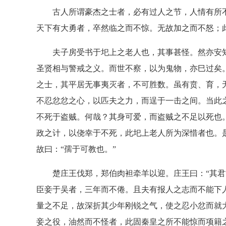
古人所谓豪杰之士者，必有过人之节，人情有所不
天下有大勇者，卒然临之而不惊。无故加之而不怒；
夫子房受书于圯上之老人也，其事甚怪。然亦安知
圣贤相与警戒之义。而世不察，以为鬼物，亦巳过矣
之士，其平居无事夷灭者，不可胜数。虽有贲、育，
不忍忿忿之心，以匹夫之力，而逞于一击之间。当此
不死于盗贼。何哉？其身可爱，而盗贼之不足以死也
政之计，以侥幸于不死，此圯上老人所为深惜者也。
故曰：“孺于可教也。”
楚庄王伐郑，郑伯肉袒牵羊以迎。庄王曰：“其君能
臣妾于吴者，三年而不倦。且夫有报人之志而不能下
量之不足，故深折其少年刚锐之气，使之忍小忿而就
妾之役，油然而不怪者，此固秦皇之所不能惊而项籍