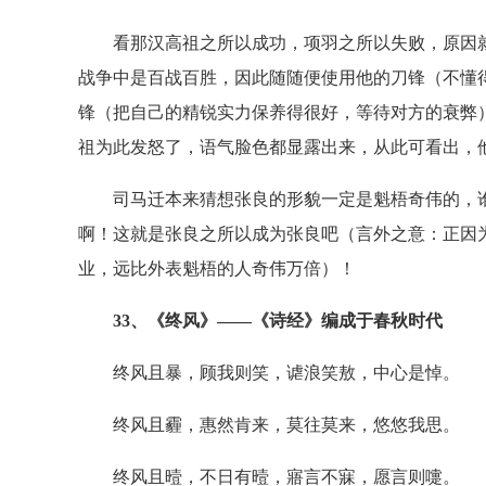
看那汉高祖之所以成功，项羽之所以失败，原因就
战争中是百战百胜，因此随随便使用他的刀锋（不懂
锋（把自己的精锐实力保养得很好，等待对方的衰弊
祖为此发怒了，语气脸色都显露出来，从此可看出，
司马迁本来猜想张良的形貌一定是魁梧奇伟的，谁
啊！这就是张良之所以成为张良吧（言外之意：正因
业，远比外表魁梧的人奇伟万倍）！
33、《终风》——《诗经》编成于春秋时代
终风且暴，顾我则笑，谑浪笑敖，中心是悼。
终风且霾，惠然肯来，莫往莫来，悠悠我思。
终风且曀，不日有曀，寤言不寐，愿言则嚏。