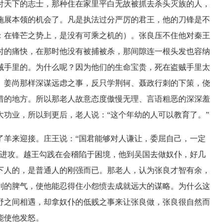
付天下的志士，那种住在家里平白无故被抓去杀头灭族的人，
施展本领的机会了。凡是执法过分严厉的君王，他的刀锋是不
：在锋芒之势上，是没有可乘之机的）。张良压不住他对秦王
时的痛快，在那时他没有被捕被杀，那间隙连一根头发也容纳
贼手里的。为什么呢？因为他们的生命宝贵，死在盗贼手里太
、姜尚那样深谋远虑之事，反只学荆轲、聂政行刺的下策，侥
惜的地方。所以那老人故意态度傲慢无理、言语粗恶的深深羞
功业，所以到更后，老人说：“这个年幼的人可以教育了。”
羊来迎接。庄王说：“国君能够对人谦让，委屈自己，一定
的进攻。越王勾践在会稽陷于困境，他到吴国去做奴仆，好几
下人的，是普通人的刚强而已。那老人，认为张良才智有余，
利的脾气，使他能忍得住小怨愤去成就远大的谋略。为什么这
野之间相遇，却拿奴仆的低贱之事来让张良做，张良很自然而
能使他发怒。