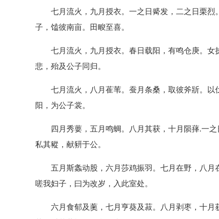
七月流火，九月授衣。一之日觱发，二之日栗烈。
子，馌彼南亩。田畯至喜。
七月流火，九月授衣。春日载阳，有鸣仓庚。女执
悲，殆及公子同归。
七月流火，八月萑苇。蚕月条桑，取彼斧斨。以伐
阳，为公子裳。
四月秀葽，五月鸣蜩。八月其获，十月陨萚.一之
私其豵，献豜于公。
五月斯螽动股，六月莎鸡振羽。七月在野，八月在
嗟我妇子，曰为改岁，入此室处。
六月食郁及薁，七月亨葵及菽。八月剥枣，十月获