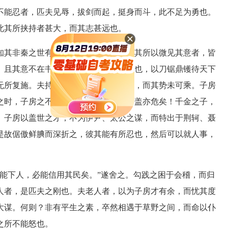
能忍者，匹夫见辱，拔剑而起，挺身而斗，此不足为勇也。
此其所挟持者甚大，而其志甚远也。
其非秦之世有隐君子者出而试之。观其所以微见其意者，皆
。且其意不在书。当韩之亡，秦之方盛也，以刀锯鼎镬待天下
无所复施。夫持法太急者，其锋不可犯，而其势未可乘。子房
之时，子房之不死者，其间不能容发，盖亦危矣！千金之子，
。子房以盖世之才，不为伊尹、太公之谋，而特出于荆轲、聂
是故倨傲鲜腆而深折之，彼其能有所忍也，然后可以就人事，
下人，必能信用其民矣。”遂舍之。勾践之困于会稽，而归
人者，是匹夫之刚也。夫老人者，以为子房才有余，而忧其度
大谋。何则？非有平生之素，卒然相遇于草野之间，而命以仆
之所不能怒也。