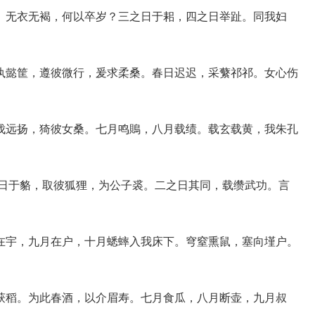
无衣无褐，何以卒岁？三之日于耜，四之日举趾。同我妇
懿筐，遵彼微行，爰求柔桑。春日迟迟，采蘩祁祁。女心伤
远扬，猗彼女桑。七月鸣鵙，八月载绩。载玄载黄，我朱孔
日于貉，取彼狐狸，为公子裘。二之日其同，载缵武功。言
宇，九月在户，十月蟋蟀入我床下。穹窒熏鼠，塞向墐户。
稻。为此春酒，以介眉寿。七月食瓜，八月断壶，九月叔