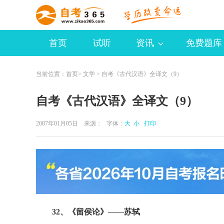
首页
试听
资讯
免费题库
当前位置：
首页
>
文学
> 自考《古代汉语》全译文（9）
自考《古代汉语》全译文（9）
2007年01月05日 来源：
字体：
大
小
打印
32、《留侯论》——苏轼