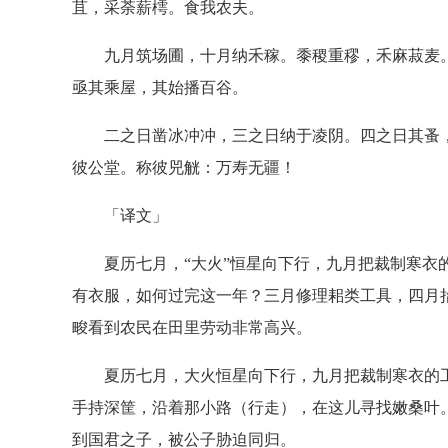
苴，采荼薪樗。食我农夫。
九月筑场圃，十月纳禾稼。黍稷重穋，禾麻菽麦。
亟其乘屋，其始播百谷。
二之日凿冰冲冲，三之日纳于凌阴。四之日其蚤，
彼公堂。称彼兕觥：万寿无疆！
「译文」
夏历七月，“大火”恒星向下行，九月把裁制寒衣的
有衣服，如何过完这一年？三月修理耜类工具，四月
畯看到农民在田里劳动非常高兴。
夏历七月，大火恒星向下行，九月把裁制寒衣的工
手持深筐，沿着那小路（行走），在这儿寻找嫩桑叶
到国君之子，被公子胁迫同归。