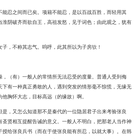
能忍之间而已矣。项籍不能忍，是以百战百胜，而轻用其
当淮阴破齐而欲自王，高祖发怒，见于词色；由此观之，犹有
子，不称其志气。呜呼，此其所以为子房欤！
，（有）一般人的常情所无法忍受的度量。普通人受到侮
天下有一种真正勇敢的人，遇到突发的情形毫不惊慌，无缘无
为他胸怀大志，目标高远（的缘故）啊。
是，又怎么知道那不是秦代的一位隐居君子出来考验张良
有圣贤相互提醒告诫的意义。一般人不明白，把那老人当作神
于授给张良兵书（而在于使张良能有所忍，以就大事）。在韩