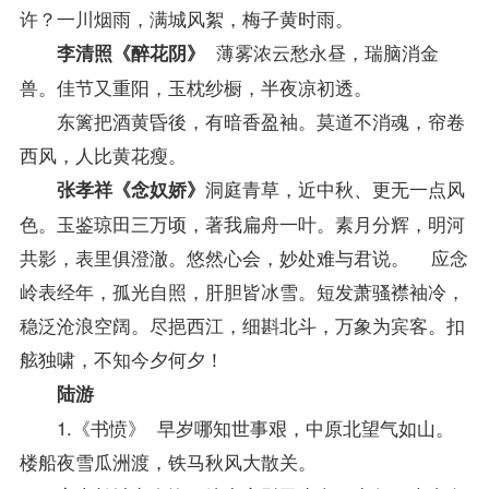
许？一川烟雨，满城风絮，梅子黄时雨。
薄雾浓云愁永昼，瑞脑消金
李清照《醉花阴》
兽。佳节又重阳，玉枕纱橱，半夜凉初透。
东篱把酒黄昏後，有暗香盈袖。莫道不消魂，帘卷
西风，人比黄花瘦。
洞庭青草，近中秋、更无一点风
张孝祥《念奴娇》
色。玉鉴琼田三万顷，著我扁舟一叶。素月分辉，明河
共影，表里俱澄澈。悠然心会，妙处难与君说。 应念
岭表经年，孤光自照，肝胆皆冰雪。短发萧骚襟袖冷，
稳泛沧浪空阔。尽挹西江，细斟北斗，万象为宾客。扣
舷独啸，不知今夕何夕！
陆游
1.《书愤》 早岁哪知世事艰，中原北望气如山。
楼船夜雪瓜洲渡，铁马秋风大散关。