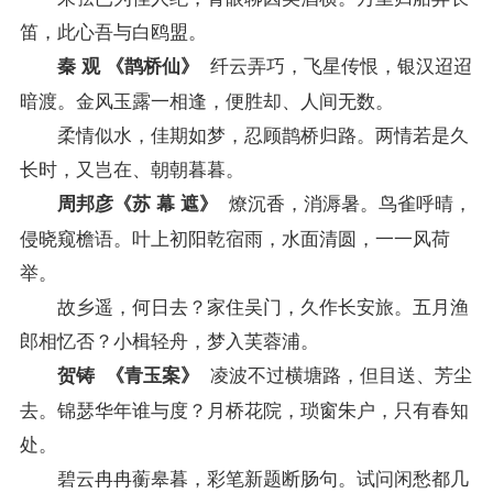
笛，此心吾与白鸥盟。
纤云弄巧，飞星传恨，银汉迢迢
秦 观 《鹊桥仙》
暗渡。金风玉露一相逢，便胜却、人间无数。
柔情似水，佳期如梦，忍顾鹊桥归路。两情若是久
长时，又岂在、朝朝暮暮。
燎沉香，消溽暑。鸟雀呼晴，
周邦彦《苏 幕 遮》
侵晓窥檐语。叶上初阳乾宿雨，水面清圆，一一风荷
举。
故乡遥，何日去？家住吴门，久作长安旅。五月渔
郎相忆否？小楫轻舟，梦入芙蓉浦。
凌波不过横塘路，但目送、芳尘
贺铸 《青玉案》
去。锦瑟华年谁与度？月桥花院，琐窗朱户，只有春知
处。
碧云冉冉蘅皋暮，彩笔新题断肠句。试问闲愁都几