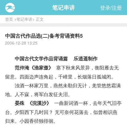
笔记串讲
登录/注册
首页
>
笔记串讲
> 正文
中国古代作品选(二)备考背诵资料5
2006-12-28 13:25
中国古代文学作品背诵篇 乐逍遥制作
塞下秋来风景异，衡阳雁去无
范仲淹《渔家傲》
留意。四面边声连角起，千嶂里，长烟落日孤城闭。
浊酒一杯家万里，燕然未勒归无计，羌管悠悠霜满
地。人不寐，将军白发征夫泪。
一曲新词酒一杯，去年天气旧亭
晏殊 《浣溪沙》
台。夕阳西下几时回？ 无可奈何花落去，似曾相识燕
归来。小园香径独徘徊。