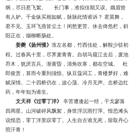
纲，尽日惹飞絮。 长门事，准拟佳期又误。娥眉曾
有人妒。千金纵买相如赋，脉脉此情谁诉？ 君莫舞，
君不见、玉环飞燕皆尘土！闲愁更苦。休去倚危栏，斜
阳正在，烟柳断肠处。
淮左名都，竹西佳处，解鞍少驻初
姜夔《扬州慢》
程。过春风十里，尽荠麦青青。自胡马窥江去后，废池
乔木，犹厌言兵。渐黄昏，清角吹寒，都在空城。 杜
郎俊赏，算而今重到须惊。纵豆蔻词工，青楼梦好，难
赋深情。二十四桥仍在，波心荡、冷月无声。念桥边红
药，年年知为谁生。
辛苦遭逢起一经，干戈寥落
文天祥《过零丁洋》
四周星。山河破碎风飘絮，身世浮沉雨打萍。惶恐滩头
说惶恐，零丁洋里叹零丁。人生自古谁无死，留取丹心
照汗青！