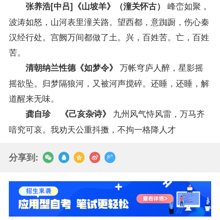
峰峦如聚，
张养浩[中吕]《山坡羊》（潼关怀古）
波涛如怒，山河表里潼关路。望西都，意踟蹰，伤心秦
汉经行处。宫阙万间都做了土。兴，百姓苦。亡，百姓
苦。
万帐穹庐人醉，星影摇
清朝纳兰性德《如梦令》
摇欲坠。归梦隔狼河，又被河声搅碎。还睡，还睡，解
道醒来无味。
九州风气恃风雷，万马齐
龚自珍 《己亥杂诗》
喑究可哀。我劝天公重抖擞，不拘一格降人才
分享到: