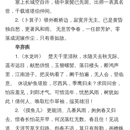
塞上长城空自许，镜中衰鬓已先斑。出师一表真名
世，千载谁堪伯仲间。
2.《卜算子》驿外断桥边，寂寞开无主。已是黄昏
独自愁，更著风和雨。 无意苦争春，一任群芳妒。零
落成泥辗作尘，只有香如故。
辛弃疾
1.《水龙吟》 楚天千里清秋，水随天去秋无际。
遥岑远目，献愁供恨，玉簪螺髻。落日楼头，断鸿声
里，江南游子。把吴钩看了，阑干拍遍，无人会，登临
意。 休说鲈鱼堪脍，尽西风，季鹰归未？求田问舍，
怕应羞见，刘郎才气。可惜流年，忧愁风雨，树犹如
此！倩何人、唤取红巾翠袖，揾英雄泪！
2. 《摸鱼儿》 更能消、几番风雨，匆匆春又归
去。惜春长怕花开早，何况落红无数。春且住！见说
道、天涯芳草无归路。怨春不语，算只有殷勤，画檐蛛