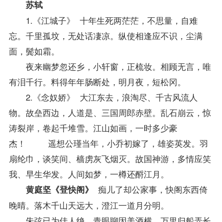
苏轼
1.《江城子》 十年生死两茫茫，不思量，自难
忘。千里孤坟，无处话凄凉。纵使相逢应不识，尘满
面，鬓如霜。
夜来幽梦忽还乡，小轩窗，正梳妆。相顾无言，唯
有泪千行。料得年年肠断处，明月夜，短松冈。
2.《念奴娇》 大江东去，浪淘尽、千古风流人
物。故垒西边，人道是、三国周郎赤壁。乱石崩云，惊
涛裂岸，卷起千堆雪。江山如画，一时多少豪
杰！ 遥想公瑾当年，小乔初嫁了，雄姿英发。羽
扇纶巾，谈笑间、樯虏灰飞烟灭。故国神游，多情应笑
我、早生华发。人间如梦，一樽还酹江月。
痴儿了却公家事，快阁东西倚
黄庭坚《登快阁》
晚晴。落木千山天远大，澄江一道月分明。
朱弦已为佳人绝，青眼聊因美酒横。万里归船弄长