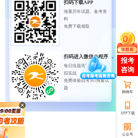
扫码下载APP
海量历年试题、备考资
料
免费下载领取
扫码进入微信小程序
每日练题巩固、考前模
拟实战
免费体验自考365海量试
题
购物车
APP下载
公众号