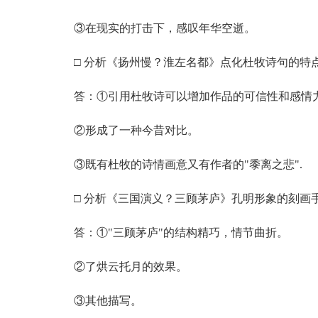
③在现实的打击下，感叹年华空逝。
□ 分析《扬州慢？淮左名都》点化杜牧诗句的特
答：①引用杜牧诗可以增加作品的可信性和感情
②形成了一种今昔对比。
③既有杜牧的诗情画意又有作者的"黍离之悲".
□ 分析《三国演义？三顾茅庐》孔明形象的刻画
答：①"三顾茅庐"的结构精巧，情节曲折。
②了烘云托月的效果。
③其他描写。