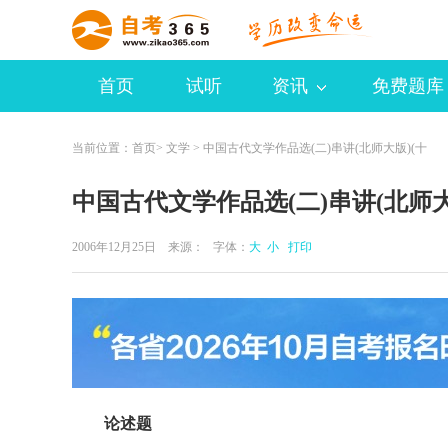
首页
试听
资讯
免费题库
当前位置：
首页
>
文学
> 中国古代文学作品选(二)串讲(北师大版)(十
中国古代文学作品选(二)串讲(北师大
2006年12月25日 来源：
字体：
大
小
打印
论述题