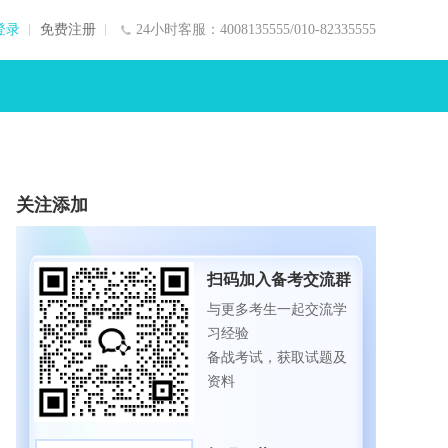
登录
免费注册
24小时客服：4008135555/010-82335555
关注添加
扫码加入备考交流群
与更多考生一起交流学
习经验
备战考试，获取试题及
资料