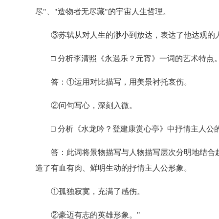
尽"、"造物者无尽藏"的宇宙人生哲理。
③苏轼从对人生的渺小到放达，表达了他达观的
□ 分析李清照《永遇乐？元宵》一词的艺术特点
答：①运用对比描写，用美景衬托哀伤。
②问句写心，深刻入微。
□ 分析《水龙吟？登建康赏心亭》中抒情主人公
答：此词将景物描写与人物描写层次分明地结合起
造了有血有肉、鲜明生动的抒情主人公形象。
①孤独寂寞，充满了感伤。
②豪迈有志的英雄形象。"