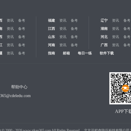
西
资讯
备考
福建
资讯
备考
辽宁
资讯
备考
南
资讯
备考
江西
资讯
备考
湖南
资讯
备考
西
资讯
备考
山东
资讯
备考
河北
资讯
备考
江
资讯
备考
河南
资讯
备考
广西
资讯
备考
疆
资讯
备考
指南
邮箱
每日一练
软件下载
帮助中心
o365@cdeledu.com
APP下
t
©
2000 -
2026
www.zikao365.com All Rights Reserved. 北京远程叁陆伍科技有限