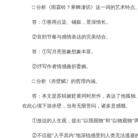
□ 分析《雨霖铃？寒蝉凄切》这一词的艺术特点
答：①善用点染、铺叙，景深情长。
②音韵节奏与感情表达的完美结合。
答：①写月亮形象想象丰富。
②抒写作者情感曲折委婉。
□ 分析《赤壁赋》的哲理内涵。
答：本文是苏轼被贬黄冈时所作，表达了他孤独、
在此心境下游赤壁，当有无限苦闷，诸多意感慨。
①放达的人生观，提出"以我观物"和"以物观物"
②不仅能"入乎其内"地深锐感受到人类无法逃避的