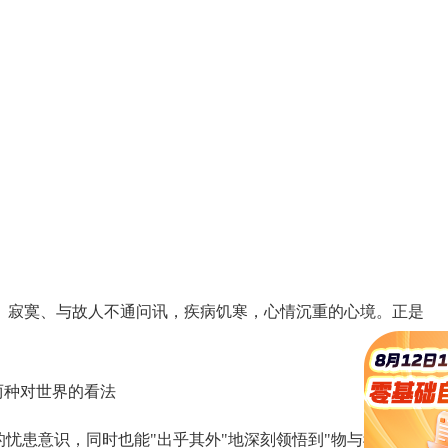
。
寂寞、与故人不通问讯，疾病饥寒，心情沉重的心境。正是
两种对世界的看法
忧患意识，同时也能"出乎其外"地深刻领悟到"物与我皆无