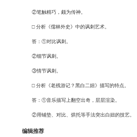
②笔触精巧，颇为传神。
□ 分析《儒林外史》中的讽刺艺术。
答：①对比讽刺。
②细节讽刺。
③情节讽刺。
□ 分析《老残游记？黑白二妞》描写的特点。
答：①音乐描写上翻空出奇，层层渲染。
②用铺垫、对比、烘托等手法突出白妞的技艺。
编辑推荐