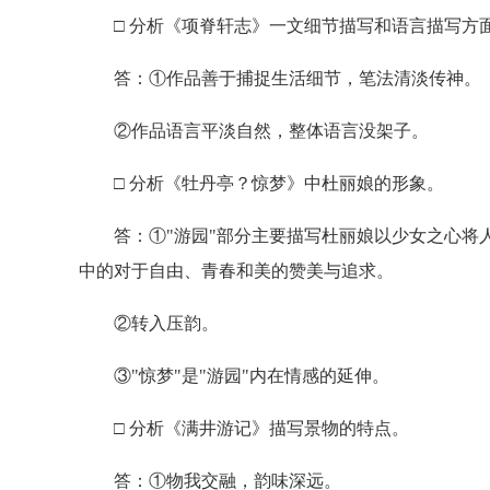
□ 分析《项脊轩志》一文细节描写和语言描写方
答：①作品善于捕捉生活细节，笔法清淡传神。
②作品语言平淡自然，整体语言没架子。
□ 分析《牡丹亭？惊梦》中杜丽娘的形象。
答：①"游园"部分主要描写杜丽娘以少女之心将人
中的对于自由、青春和美的赞美与追求。
②转入压韵。
③"惊梦"是"游园"内在情感的延伸。
□ 分析《满井游记》描写景物的特点。
答：①物我交融，韵味深远。