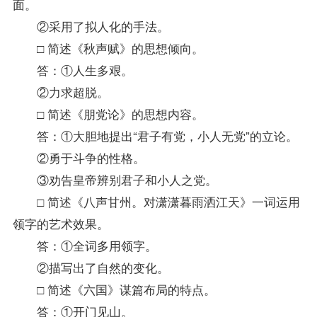
面。
②采用了拟人化的手法。
□ 简述《秋声赋》的思想倾向。
答：①人生多艰。
②力求超脱。
□ 简述《朋党论》的思想内容。
答：①大胆地提出“君子有党，小人无党”的立论。
②勇于斗争的性格。
③劝告皇帝辨别君子和小人之党。
□ 简述《八声甘州。对潇潇暮雨洒江天》一词运用
领字的艺术效果。
答：①全词多用领字。
②描写出了自然的变化。
□ 简述《六国》谋篇布局的特点。
答：①开门见山。