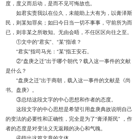
度，度义而后动，是而不见可悔故也。
如君实责我以在位久，未能助上大有为，以膏泽斯
民，则某知罪矣；如曰今日当一切不事事，守前所为而
已，则非某之所敢知。无由会晤，不任区区向往之至。
①文中的“君实”、“某”指谁？
“君实”指司马光：“某”指王安石。
②“盘庚之迁”出于哪个朝代？载入这一事件的文献
是什么？
“盘庚之迁”出于商朝，载入这一事件的文献是《尚
书。盘庚》。
③总结这段文字的中心思想和作者的态度。
这段文字的中心思想是希望引用盘庚典故说明自己
的变法的必要性和正确性，完全是为了“膏泽斯民” ，作
者的态度是对变法义无返顾的决心和气魄。
④指出这篇文章的文体。