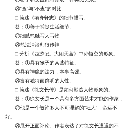
③“查”与“不查”的对比。
□ 简述《项脊轩志》的细节描写。
答：①善于捕捉生活细节。
②细腻笔触写人写物。
③笔法清淡却很传神。
□ 分析《西游记。大闹天宫》中孙悟空的形象。
答：①具有猴子的某些特征。
②具有神魔的法力，本事高强。
③富有独特而鲜明的人性。
□ 简述《徐文长传》是如何塑造人物形象的。
答：①徐文长是一个具有多方面艺术才能的作家，
②他是一个被许多人不可理解的“狂人”，命运不
好。
③展开正面评论。作者表达了对徐文长遭遇的不