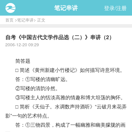
笔记串讲
登录/注册
首页
>
笔记串讲
> 正文
自考《中国古代文学作品选（二）》串讲（2）
2006-12-20 09:29
简答题
□ 简述《黄州新建小竹楼记》如何描写诗意环境。
答：①写楼的清幽旷远。
②写楼的清韵泠然。
③写楼主人的恬淡高雅的情趣和博大坦荡的胸怀。
□ 简析《天仙子。水调数声持酒听》“云破月来花弄
影”一句的艺术特点。
答：①三物四景，构成了一幅幽雅和幽美朦胧的画