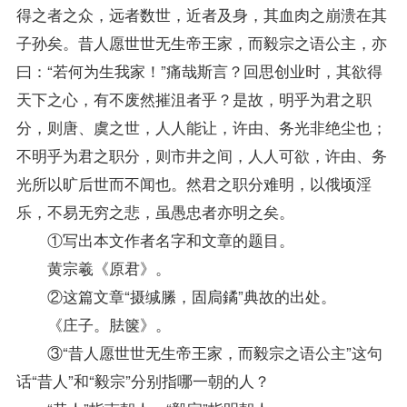
得之者之众，远者数世，近者及身，其血肉之崩溃在其
子孙矣。昔人愿世世无生帝王家，而毅宗之语公主，亦
曰：“若何为生我家！”痛哉斯言？回思创业时，其欲得
天下之心，有不废然摧沮者乎？是故，明乎为君之职
分，则唐、虞之世，人人能让，许由、务光非绝尘也；
不明乎为君之职分，则市井之间，人人可欲，许由、务
光所以旷后世而不闻也。然君之职分难明，以俄顷淫
乐，不易无穷之悲，虽愚忠者亦明之矣。
①写出本文作者名字和文章的题目。
黄宗羲《原君》。
②这篇文章“摄缄縢，固扃鐍”典故的出处。
《庄子。胠箧》。
③“昔人愿世世无生帝王家，而毅宗之语公主”这句
话“昔人”和“毅宗”分别指哪一朝的人？