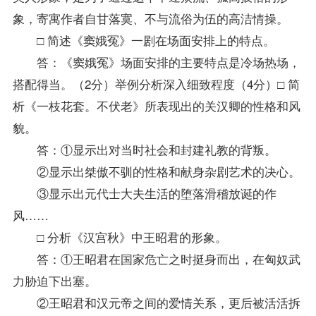
象，寄寓作者自甘落寞、不与流俗为伍的高洁情操。
□ 简述《窦娥冤》一剧在场面安排上的特点。
答：《窦娥冤》场面安排的主要特点是冷场热场，
搭配得当。（2分）举例分析深入细致程度（4分）□ 简
析《一枝花套。不伏老》所表现出的关汉卿的性格和风
貌。
答：①显示出对当时社会和封建礼教的背叛。
②显示出桀傲不驯的性格和献身杂剧艺术的决心。
③显示出元代士大夫生活的堕落滑稽放诞的作
风……
□ 分析《汉宫秋》中王昭君的形象。
答：①王昭君在国家危亡之时挺身而出，在匈奴武
力胁迫下出塞。
②王昭君和汉元帝之间的爱情关系，更后被活活拆