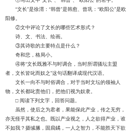
“文长”是徐渭：“韩曾”是韩愈、曾巩：“欧阳公”是欧
阳修。
②文中评论了文长的哪些艺术形式？
诗、文、书法、绘画。
③其诗歌的主要特点是什么？
奇和悲，格局小。
④将“文长既雅不与时调合，当时所谓骚坛主盟
者，文长皆叱而奴之”这句话翻译成
现代汉语
。
文长一向不与时俗调合，对于当时文坛的领袖人
物，文长都叱责他们，把他们视为奴隶。
□ 阅读下列文字，回答问题。
虽然，使后之为君者，果能保此产业，传之无穷，
亦无怪乎其私之也。既以产业视之，人之欲得产业，谁
不如我？摄缄縢，固扃鐍，一人之智力，不能胜天下欲