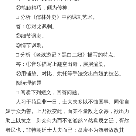
②笔触精巧，颇为传神。
□ 分析《儒林外史》中的讽刺艺术。
答：①对比讽刺。
②细节讽刺。
③情节讽刺。
□ 分析《老残游记？黑白二妞》描写的特点。
答：①音乐描写上翻空出奇，层层渲染。
②用铺垫、对比、烘托等手法突出白妞的技艺。
阅读理解题
□ 阅读下列短文，回答问题。
人习于苟且非一日，士大夫多以不恤国事、同俗自
媚于众为善。上乃欲变此，而某不量敌之众寡，欲出力
助上以抗之，则众何为而不汹汹然？然盘庚之迁，胥怨
者民也，非特朝廷士大夫而已；盘庚不为怨者故改其