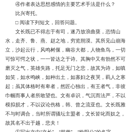
④作者表达思想感情的主要艺术手法是什么？
比兴寄托。
□ 阅读下列短文，回答问题。
文长既已不得志于有司，遂乃放浪曲蘖，恣情山
水，走齐、鲁、燕、赵之地，穷览朔漠。其所见山崩海
立，沙起云行，风鸣树偃，幽谷大都，人物鱼鸟，一切
可惊可愕之状，一一皆达之于诗。其胸中又有勃然不可
磨灭之气，英雄失路，托足无门之悲，故其为诗，如嗔
如笑，如水鸣峡，如种出土，如寡妇之夜哭，羁人之寒
起；虽其体格时有卑者，然匠心独出，有王者气，非彼
巾帼而事人者所敢望也。文有卓识，气沉而法严，不以
模拟损才，不以议论伤格，韩、曾之流亚也。文长既雅
不与时调合，当时所谓骚坛主盟者，文长皆叱而奴之，
故其名不出于越，悲夫！
①写出文中“文长”、“韩曾”、“欧阳公”的名字。