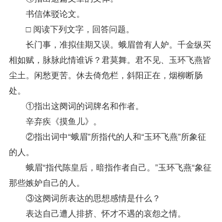
书信体驳论文。
□ 阅读下列文字，回答问题。
长门事，准拟佳期又误。蛾眉曾有人妒。千金纵买
相如赋，脉脉此情谁诉？君莫舞。君不见、玉环飞燕皆
尘土。闲愁更苦。休去倚危栏，斜阳正在，烟柳断肠
处。
①指出这阕词的词牌名和作者。
辛弃疾《摸鱼儿》。
②指出词中“蛾眉”所指代的人和“玉环飞燕”所象征
的人。
蛾眉“指代陈皇后，暗指作者自己。”玉环飞燕“象征
那些嫉妒自己的人。
③这阕词所表达的思想感情是什么？
表达自己遭人排挤、怀才不遇的哀怨之情。