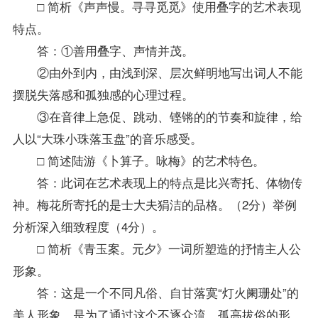
□ 简析《声声慢。寻寻觅觅》使用叠字的艺术表现
特点。
答：①善用叠字、声情并茂。
②由外到内，由浅到深、层次鲜明地写出词人不能
摆脱失落感和孤独感的心理过程。
③在音律上急促、跳动、铿锵的的节奏和旋律，给
人以“大珠小珠落玉盘”的音乐感受。
□ 简述陆游《卜算子。咏梅》的艺术特色。
答：此词在艺术表现上的特点是比兴寄托、体物传
神。梅花所寄托的是士大夫狷洁的品格。（2分）举例
分析深入细致程度（4分）。
□ 简析《青玉案。元夕》一词所塑造的抒情主人公
形象。
答：这是一个不同凡俗、自甘落寞“灯火阑珊处”的
美人形象，是为了通过这个不逐众流、孤高拔俗的形