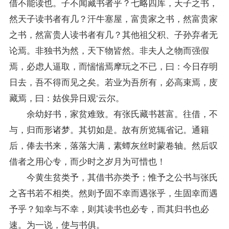
借不能读也。子不闻藏书者乎？七略四库，天子之书，
然天子读书者有几？汗牛塞屋，富贵家之书，然富贵家
之书，然富贵人读书者有几？其他祖父积、子孙弃者无
论焉。非独书为然，天下物皆然。非夫人之物而强假
焉，必虑人逼取，而惴惴焉摩玩之不已，曰：今日存明
日去，吾不得而见之矣。若业为吾所有，必高束焉，庋
藏焉，曰：姑俟异日观‘云尔。
余幼好书，家贫难致。有张氏藏书甚富。往借，不
与，归而形诸梦。其切如是。故有所览辄省记。通籍
后，俸去书来，落落大满，素蟫灰丝时蒙卷轴。然后叹
借者之用心专，而少时之岁月为可惜也！
今黄生贫类予，其借书亦类予；惟予之公书与张氏
之吝书若不相类。然则予固不幸而遇张乎，生固幸而遇
予乎？知幸与不幸，则其读书也必专，而其归书也必
速。为一说，使与书俱。