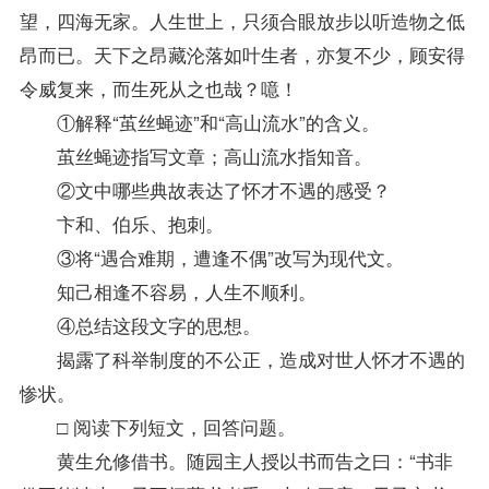
望，四海无家。人生世上，只须合眼放步以听造物之低
昂而已。天下之昂藏沦落如叶生者，亦复不少，顾安得
令威复来，而生死从之也哉？噫！
①解释“茧丝蝇迹”和“高山流水”的含义。
茧丝蝇迹指写文章；高山流水指知音。
②文中哪些典故表达了怀才不遇的感受？
卞和、伯乐、抱刺。
③将“遇合难期，遭逢不偶”改写为现代文。
知己相逢不容易，人生不顺利。
④总结这段文字的思想。
揭露了科举制度的不公正，造成对世人怀才不遇的
惨状。
□ 阅读下列短文，回答问题。
黄生允修借书。随园主人授以书而告之曰：“书非