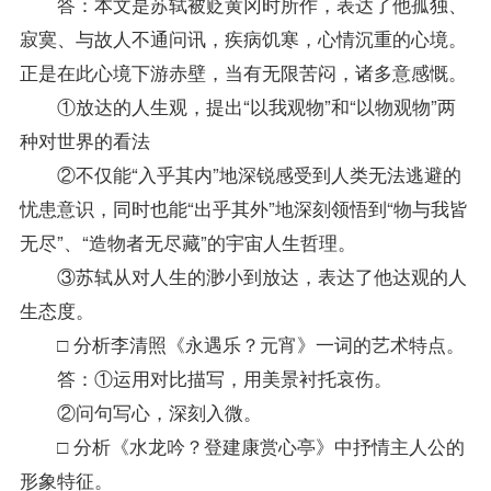
答：本文是苏轼被贬黄冈时所作，表达了他孤独、
寂寞、与故人不通问讯，疾病饥寒，心情沉重的心境。
正是在此心境下游赤壁，当有无限苦闷，诸多意感慨。
①放达的人生观，提出“以我观物”和“以物观物”两
种对世界的看法
②不仅能“入乎其内”地深锐感受到人类无法逃避的
忧患意识，同时也能“出乎其外”地深刻领悟到“物与我皆
无尽”、“造物者无尽藏”的宇宙人生哲理。
③苏轼从对人生的渺小到放达，表达了他达观的人
生态度。
□ 分析李清照《永遇乐？元宵》一词的艺术特点。
答：①运用对比描写，用美景衬托哀伤。
②问句写心，深刻入微。
□ 分析《水龙吟？登建康赏心亭》中抒情主人公的
形象特征。