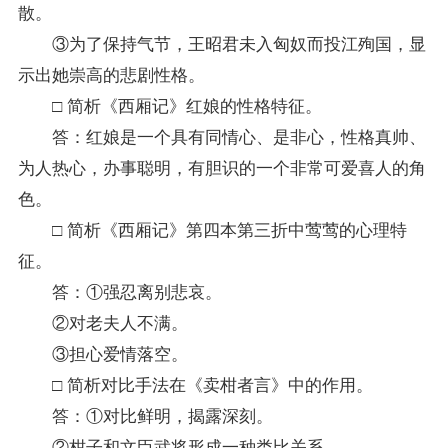
散。
③为了保持气节，王昭君未入匈奴而投江殉国，显
示出她崇高的悲剧性格。
□ 简析《西厢记》红娘的性格特征。
答：红娘是一个具有同情心、是非心，性格真帅、
为人热心，办事聪明，有胆识的一个非常可爱喜人的角
色。
□ 简析《西厢记》第四本第三折中莺莺的心理特
征。
答：①强忍离别悲哀。
②对老夫人不满。
③担心爱情落空。
□ 简析对比手法在《卖柑者言》中的作用。
答：①对比鲜明，揭露深刻。
②柑子和文臣武将形成一种类比关系。