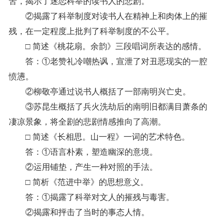
苦，揭示了迷恋科举的读书人的悲剧。
②揭露了科举制度对读书人在精神上和肉体上的摧
残，在一定程度上批判了科举制度的不公平。
□ 简述《桃花扇。余韵》三段唱词所表达的感情。
答：①老赞礼冷嘲热讽，宣泄了对丑恶现实的一腔
愤懑。
②柳敬亭通过说书人概括了一部南明兴亡史。
③苏昆生概括了兵火洗劫后的南明旧都满目萧条的
凄凉景象，将全剧的悲剧情感推向了高潮。
□ 简述《长相思。山一程》一词的艺术特色。
答：①语言朴素，塑造幽深的意境。
②运用铺垫，产生一种对照的手法。
□ 简析《范进中举》的思想意义。
答：①揭露了科举对文人的摧残与毒害。
②揭露和抨击了当时的事态人情。