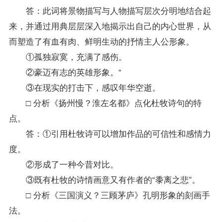
答：此词将景物描写与人物描写层次分明地结合起
来，并通过用典层层深入地揭示出自己的内心世界，从
而塑造了有血有肉、鲜明生动的抒情主人公形象。
①孤独寂寞，充满了感伤。
②豪迈有志的英雄形象。“
③在现实的打击下，感叹年华空逝。
□ 分析《扬州慢？淮左名都》点化杜牧诗句的特
点。
答：①引用杜牧诗可以增加作品的可信性和感情力
度。
②形成了一种今昔对比。
③既有杜牧的诗情画意又有作者的“黍离之悲”。
□ 分析《三国演义？三顾茅庐》孔明形象的刻画手
法。