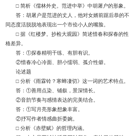
□ 简析《儒林外史。范进中举》中胡屠户的形象。
答：胡屠户是范进的丈人，他对女婿前踞后恭的不
同态度活脱脱地表现出一个市侩小人的嘴脸。
□ 据《红楼梦。抄检大观园》简述惜春和探春的性
格差异。
答：①探春精明干练、有胆有识。
②惜春冷心冷面、胆小懦弱、孤介性僻。
论述题
□ 分析《雨霖铃？寒蝉凄切》这一词的艺术特点。
答：①善用点染、铺叙，景深情长。
②音韵节奏与感情表达的完美结合。
答：①写月亮形象想象丰富。
②抒写作者情感曲折委婉。
□ 分析《赤壁赋》的哲理内涵。