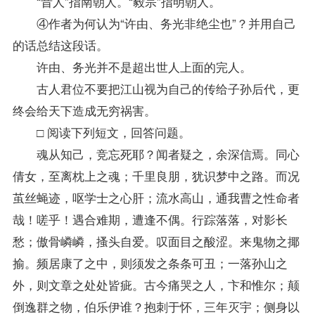
“昔人”指南朝人。“毅宗”指明朝人。
④作者为何认为“许由、务光非绝尘也”？并用自己
的话总结这段话。
许由、务光并不是超出世人上面的完人。
古人君位不要把江山视为自己的传给子孙后代，更
终会给天下造成无穷祸害。
□ 阅读下列短文，回答问题。
魂从知己，竞忘死耶？闻者疑之，余深信焉。同心
倩女，至离枕上之魂；千里良朋，犹识梦中之路。而况
茧丝蝇迹，呕学士之心肝；流水高山，通我曹之性命者
哉！嗟乎！遇合难期，遭逢不偶。行踪落落，对影长
愁；傲骨嶙嶙，搔头自爱。叹面目之酸涩。来鬼物之揶
揄。频居康了之中，则须发之条条可丑；一落孙山之
外，则文章之处处皆疵。古今痛哭之人，卞和惟尔；颠
倒逸群之物，伯乐伊谁？抱刺于怀，三年灭宇；侧身以