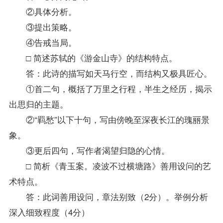
②具体分析。
③提出策略。
④告戒当局。
□ 简述苏轼的《游金山寺》的结构特点。
答：此诗的描写如天马行空，而结构又极具匠心。
①首二句，概括了万里之行程，半生之经历，揭示
出思归的主题。
②“羁愁”以下十句，写由傍晚至深夜长江的瑰丽景
象。
③更后四句，写作者渴望归隐的心情。
□ 简析《青玉案。凌波不过横塘路》善用设问的艺
术特点。
答：此词善用设问，章法别致（2分）。举例分析
深入细致程度（4分）