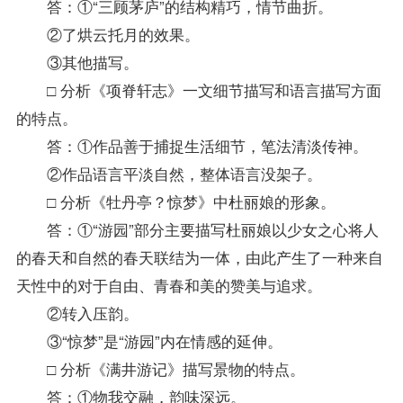
答：①“三顾茅庐”的结构精巧，情节曲折。
②了烘云托月的效果。
③其他描写。
□ 分析《项脊轩志》一文细节描写和语言描写方面
的特点。
答：①作品善于捕捉生活细节，笔法清淡传神。
②作品语言平淡自然，整体语言没架子。
□ 分析《牡丹亭？惊梦》中杜丽娘的形象。
答：①“游园”部分主要描写杜丽娘以少女之心将人
的春天和自然的春天联结为一体，由此产生了一种来自
天性中的对于自由、青春和美的赞美与追求。
②转入压韵。
③“惊梦”是“游园”内在情感的延伸。
□ 分析《满井游记》描写景物的特点。
答：①物我交融，韵味深远。