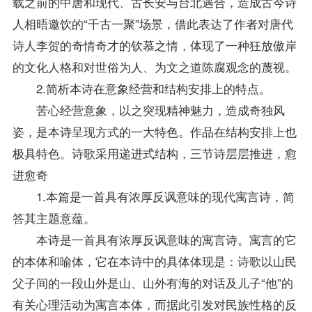
载之前的中唐和现代、古长安与台北遇合，造成古今诗
人相晤邀饮的“千古一聚”场景，借此表达了作者对唐代
诗人李贺的奇情奇才的钦慕之情，体现了一种狂放傲岸
的文化人格和对世俗为人、为文之道陈腐观念的蔑视。
2.简析本诗在意象经营和结构安排上的特点。
苦心经营意象，以之突现精神魅力，造成奇独风
姿，是本诗呈现方式的一大特色。作品在结构安排上也
极具特色。诗歌采用递进式结构，三节诗层层推进，愈
进愈奇
1.本篇是一首具有浓厚反讽意味的现代寓言诗，简
答其主题意蕴。
本诗是一首具有浓厚反讽意味的寓言诗。寓言的它
的本体和喻体，它在本诗中的具体体现是：诗歌以山民
父子间的一段山外是山、山外有海的对话及儿子“他”的
有关心理活动为寓言本体，而据此引发对民族性格的反