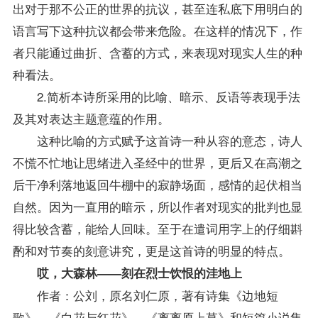
出对于那不公正的世界的抗议，甚至连私底下用明白的
语言写下这种抗议都会带来危险。在这样的情况下，作
者只能通过曲折、含蓄的方式，来表现对现实人生的种
种看法。
2.简析本诗所采用的比喻、暗示、反语等表现手法
及其对表达主题意蕴的作用。
这种比喻的方式赋予这首诗一种从容的意态，诗人
不慌不忙地让思绪进入圣经中的世界，更后又在高潮之
后干净利落地返回牛棚中的寂静场面，感情的起伏相当
自然。因为一直用的暗示，所以作者对现实的批判也显
得比较含蓄，能给人回味。至于在遣词用字上的仔细斟
酌和对节奏的刻意讲究，更是这首诗的明显的特点。
哎，大森林——刻在烈士饮恨的洼地上
作者：公刘，原名刘仁原，著有诗集《边地短
歌》、《白花与红花》、《离离原上草》和短篇小说集