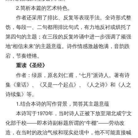
2.简析本篇的艺术特色。
作者还采用了排比、反复等表现手法。全诗形式整
饬，每段一、二句都用排比句式，有力地反衬或烘托了
第四句的主题；在三段的反复吟诵中进一步强调了顽强
地“相信未来”的主题意蕴。诗作情感激越饱满，音韵跌
宕，节奏铿锵。
重读《圣经》
作者：绿原，原名刘仁甫，“七月”派诗人。著有诗
集《童话》、《又是一个起点》、《人之诗》和《人之
诗续集》等。
1.结合本诗的写作背景，简答其主题意蕴
本诗写于1970年，当时诗人正被下放至湖北咸宁文
化部干校——即本诗副标题所谓的“牛棚”——劳动改
造，在当时的政治气候和现实处境中，他不可能直接喊