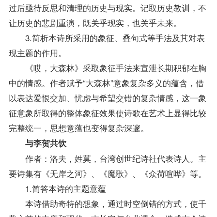
过后亟待反思和清理的历史与现实。记取历史教训，不
让历史的悲剧重演，既关乎现实，也关乎未来。
3.简析本诗所采用的象征、叠句式等手法及其对表
现主题的作用。
《哎，大森林》采取象征手法来宣泄长期积郁在胸
中的情感。作者赋予“大森林”意象复杂多义的蕴含，借
以表达爱恨交加、忧虑与希望交错的复杂情感，这一象
征意象所取得的整体象征效果使诗歌在艺术上显得比较
完整统一，思想意蕴也变得复杂深邃。
与李贺共饮
作者：洛夫，姓莫，台湾创世纪诗社代表诗人。主
要诗集有《无岸之河》、《魔歌》、《众荷喧哗》等。
1.简答本诗的主题意蕴
本诗借助奇特的想象，通过时空倒错的方式，使千