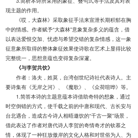
3.简析本诗所采用的象征、叠句式等手法及其对表
现主题的作用。
《哎，大森林》采取象征手法来宣泄长期积郁在胸
中的情感。作者赋予“大森林”意象复杂多义的蕴含，借
以表达爱恨交加、忧虑与希望交错的复杂情感，这一象
征意象所取得的整体象征效果使诗歌在艺术上显得比较
完整统一，思想意蕴也变得复杂深邃。
《与李贺共饮》
作者：洛夫，姓莫，台湾创世纪诗社代表诗人。主
要诗集有《无岸之河》、《魔歌》、《众荷喧哗》等。
1.简答本诗的主题意蕴本诗借助奇特的想象，通过
时空倒错的方式，使千载之前的中唐和现代、古长安与
台北遇合，造成古今诗人相晤邀饮的“千古一聚”场景，
借此表达了作者对唐代诗人李贺的奇情奇才的钦慕之
情，体现了一种狂放傲岸的文化人格和对世俗为人、为