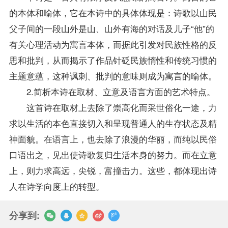
的本体和喻体，它在本诗中的具体体现是：诗歌以山民
父子间的一段山外是山、山外有海的对话及儿子“他”的
有关心理活动为寓言本体，而据此引发对民族性格的反
思和批判，从而揭示了作品针砭民族惰性和传统习惯的
主题意蕴，这种讽刺、批判的意味则成为寓言的喻体。
2.简析本诗在取材、立意及语言方面的艺术特点。
这首诗在取材上去除了崇高化而采世俗化一途，力
求以生活的本色直接切入和呈现普通人的生存状态及精
神面貌。在语言上，也去除了浪漫的华丽，而纯以民俗
口语出之，见出使诗歌复归生活本身的努力。而在立意
上，则力求高远，尖锐，富撞击力。这些，都体现出诗
人在诗学向度上的转型。
分享到: