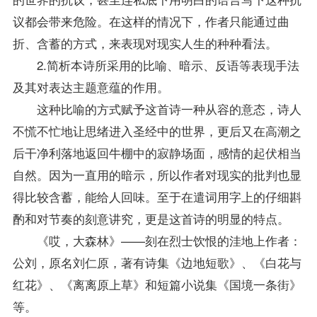
议都会带来危险。在这样的情况下，作者只能通过曲
折、含蓄的方式，来表现对现实人生的种种看法。
2.简析本诗所采用的比喻、暗示、反语等表现手法
及其对表达主题意蕴的作用。
这种比喻的方式赋予这首诗一种从容的意态，诗人
不慌不忙地让思绪进入圣经中的世界，更后又在高潮之
后干净利落地返回牛棚中的寂静场面，感情的起伏相当
自然。因为一直用的暗示，所以作者对现实的批判也显
得比较含蓄，能给人回味。至于在遣词用字上的仔细斟
酌和对节奏的刻意讲究，更是这首诗的明显的特点。
《哎，大森林》——刻在烈士饮恨的洼地上作者：
公刘，原名刘仁原，著有诗集《边地短歌》、《白花与
红花》、《离离原上草》和短篇小说集《国境一条街》
等。