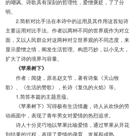
的嘲讽。诗歌具有深刻的哲理性，爱憎褒贬，了了分
明。
2.简析对比手法在本诗中的运用及其作用这首短诗
主要运用对比手法。作者以两种不同的世界观作为对立
面，又以人民群众对这两种对立世界观的不同态度，来
显示爱憎之情，阐发生活哲理。构思巧妙，以小见大，
扩大了诗的境界与容量。
《苹果树下》
作者：闻捷，原名赵文节，著有诗集《天山牧
歌》、《生活的赞歌》，长诗《复仇的火焰》等。
1.简答本篇的主题意蕴。
《苹果树下》写得极有生活情趣，诗人从欢快的劳
动画面中，表现了青年男女对爱情的热烈追求。
诗人十分灵巧地以苹果比喻爱情，通过苹果从开花
到结果的过程，表现了爱情的孕育、发展和成熟。