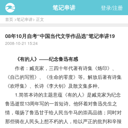
笔记串讲
登录/注册
首页
>
笔记串讲
> 正文
08年10月自考“中国当代文学作品选”笔记串讲19
2008-10-21 15:24
《有的人》——纪念鲁迅有感
作者：臧克家，三四十年代著有诗集《烙印》、
《自己的写照》、《生命的零度》等。解放后著有诗集
《欢呼集》、长诗《李大钊》及散文集多种。
1.简答本诗的主题意蕴《有的人》是臧克家为纪念
鲁迅逝世13周年写的一首短诗。他怀着对鲁迅先生之
情，颂扬了鲁迅甘于给人民当牛马的崇高品德；同时对
那些骑在人民头上想不朽的人，给以严正的批判和辛辣