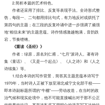
2.简析本篇的艺术特色。
作者还采用了排比、反复等表现手法。全诗形式整
饬，每段一、二句都用排比句式，有力地反衬或烘托了
第四句的主题；在三段的反复吟诵中进一步强调了顽强
地“相信未来”的主题意蕴。诗作情感激越饱满，音韵跌
宕，节奏铿锵。
《重读《圣经》》
作者：绿原，原名刘仁甫，“七月”派诗人。著有诗
集《童话》、《又是一个起点》、《人之诗》和《人之
诗续集》等。
1.结合本诗的写作背景，简答其主题意蕴本诗写于
1970年，当时诗人正被下放至湖北咸宁文化部干校——
即本诗副标题所谓的“牛棚”——劳动改造，在当时的政
治气候和现实处境中，他不可能直接喊出对于那不公正
的世界的抗议，甚至连私底下用明白的语言写下这种抗