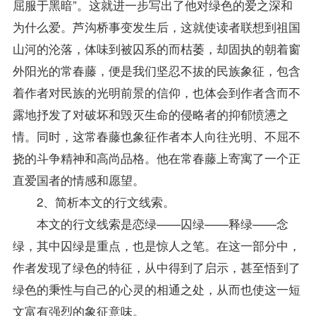
屈服于黑暗”。这就进一步写出了他对绿色的爱之深和
为什么爱。芦沟桥事变发生后，这就使读者联想到祖国
山河的沦落，体味到被囚系的而枯萎，却固执的朝着窗
外阳光的常春藤，便是我们坚忍不拔的民族象征，包含
着作者对民族的光明前景的信仰，也体会到作者含而不
露地抒发了对破坏和毁灭生命的侵略者的抑郁愤懑之
情。同时，这常春藤也象征作者本人向往光明、不屈不
挠的斗争精神和高尚品格。他在常春藤上寄寓了一个正
直爱国者的情感和愿望。
2、简析本文的行文线索。
本文的行文线索是恋绿——囚绿——释绿——念
绿，其中囚绿是重点，也是惊人之笔。在这一部分中，
作者发现了绿色的特征，从中得到了启示，甚至悟到了
绿色的秉性与自己的心灵的相通之处，从而也使这一短
文富有强烈的象征意味。