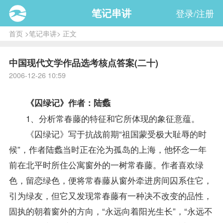
笔记串讲
登录/注册
首页
>
笔记串讲
> 正文
中国现代文学作品选考核点答案(二十)
2006-12-26 10:59
《囚绿记》作者：陆蠡
1、分析常春藤的特征和它所体现的象征意蕴。
《囚绿记》写于抗战前期“祖国蒙受极大耻辱的时
候”，作者陆蠡当时正在沦为孤岛的上海，他怀念一年
前在北平时所住公寓窗外的一树常春藤。作者喜欢绿
色，留恋绿色，便将常春藤从窗外牵进房间囚系住它，
引为绿友，但它又发现常春藤有一种决不改变的品性，
固执的朝着窗外的方向，“永远向着阳光生长”，“永远不