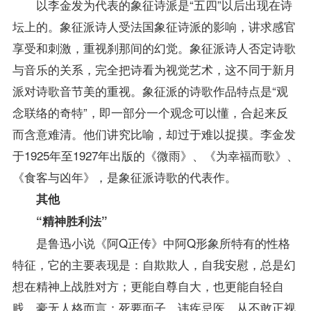
以李金发为代表的象征诗派是“五四”以后出现在诗
坛上的。象征派诗人受法国象征诗派的影响，讲求感官
享受和刺激，重视刹那间的幻觉。象征派诗人否定诗歌
与音乐的关系，完全把诗看为视觉艺术，这不同于新月
派对诗歌音节美的重视。象征派的诗歌作品特点是“观
念联络的奇特”，即一部分一个观念可以懂，合起来反
而含意难清。他们讲究比喻，却过于难以捉摸。李金发
于1925年至1927年出版的《微雨》、《为幸福而歌》、
《食客与凶年》，是象征派诗歌的代表作。
其他
“精神胜利法”
是鲁迅小说《阿Q正传》中阿Q形象所特有的性格
特征，它的主要表现是：自欺欺人，自我安慰，总是幻
想在精神上战胜对方；更能自尊自大，也更能自轻自
贱，豪无人格而言；死要面子，讳疾忌医，从不敢正视