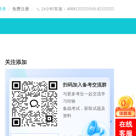
登录
免费注册
24小时客服：4008135555/010-82335555
关注添加
扫码加入备考交流群
与更多考生一起交流学
习经验
备战考试，获取试题及
资料