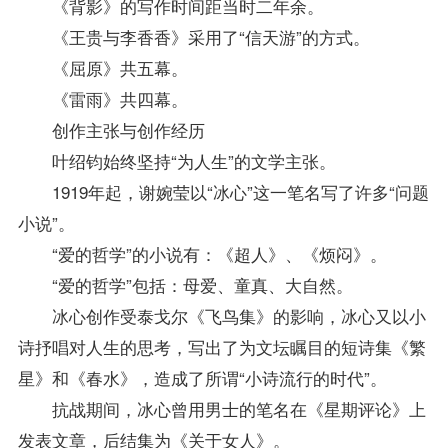
《背影》的写作时间距当时二年余。
《王贵与李香香》采用了“信天游”的方式。
《屈原》共五幕。
《雷雨》共四幕。
创作主张与创作经历
叶绍钧始终坚持“为人生”的文学主张。
1919年起，谢婉莹以“冰心”这一笔名写了许多“问题
小说”。
“爱的哲学”的小说有：《超人》、《烦闷》。
“爱的哲学”包括：母爱、童真、大自然。
冰心创作受泰戈尔《飞鸟集》的影响，冰心又以小
诗抒唱对人生的思考，写出了为文坛瞩目的短诗集《繁
星》和《春水》，造成了所谓“小诗流行的时代”。
抗战期间，冰心曾用男士的笔名在《星期评论》上
发表文章，后结集为《关于女人》。