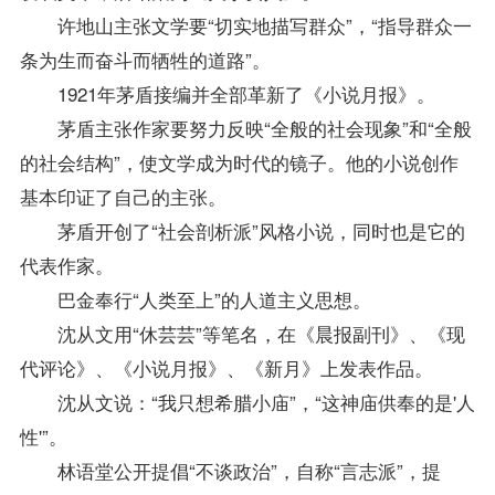
许地山主张文学要“切实地描写群众”，“
指导
群众一
条为生而奋斗而牺牲的道路”。
1921年茅盾接编并全部革新了《小说月报》。
茅盾主张作家要努力反映“全般的社会现象”和“全般
的社会结构”，使文学成为时代的镜子。他的小说创作
基本印证了自己的主张。
茅盾开创了“社会剖析派”风格小说，同时也是它的
代表作家。
巴金奉行“人类至上”的人道主义思想。
沈从文用“休芸芸”等笔名，在《晨报副刊》、《现
代评论》、《小说月报》、《新月》上发表作品。
沈从文说：“我只想希腊小庙”，“这神庙供奉的是'人
性'”。
林语堂公开提倡“不谈政治”，自称“言志派”，提