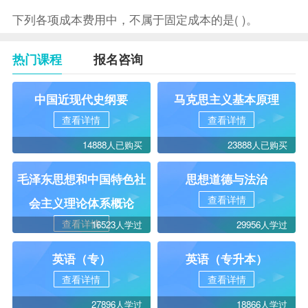
下列各项成本费用中，不属于固定成本的是( )。
热门课程
报名咨询
中国近现代史纲要
马克思主义基本原理
查看详情
查看详情
14888人已购买
23888人已购买
毛泽东思想和中国特色社
思想道德与法治
查看详情
会主义理论体系概论
查看详情
16523人学过
29956人学过
英语（专）
英语（专升本）
查看详情
查看详情
27896人学过
18866人学过