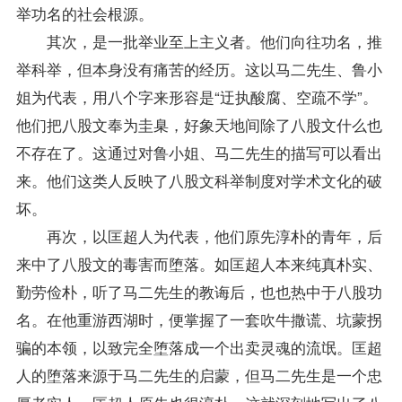
举功名的社会根源。
其次，是一批举业至上主义者。他们向往功名，推
举科举，但本身没有痛苦的经历。这以马二先生、鲁小
姐为代表，用八个字来形容是“迂执酸腐、空疏不学”。
他们把八股文奉为圭臬，好象天地间除了八股文什么也
不存在了。这通过对鲁小姐、马二先生的描写可以看出
来。他们这类人反映了八股文科举制度对学术文化的破
坏。
再次，以匡超人为代表，他们原先淳朴的青年，后
来中了八股文的毒害而堕落。如匡超人本来纯真朴实、
勤劳俭朴，听了马二先生的教诲后，也也热中于八股功
名。在他重游西湖时，便掌握了一套吹牛撒谎、坑蒙拐
骗的本领，以致完全堕落成一个出卖灵魂的流氓。匡超
人的堕落来源于马二先生的启蒙，但马二先生是一个忠