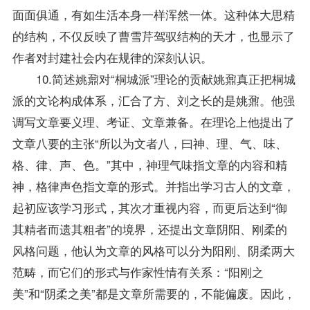
面面俱通，有如生活本身一样浑然一体。这种体大思精
的结构，不仅反映了曹雪芹驾驭结构的天才，也显示了
作者对封建社会内在规律的深刻认识。
10.简述姚鼐对“桐城派”理论的贡献姚鼐真正把桐城
派的文论构成体系，汇合了方、刘之长的是姚鼐。他强
调写文章要义理、考证、文章兼备。在理论上他提出了
文章八要的主张“所以为文者八，曰神、理、气、味、
格、律、声、色。”其中，神理气味指文章的内容和精
神，格律声色指文章的形式。并指出学习古人的文章，
起初应该学习形式，其次才重视内容，而更后达到“御
其精者而遗其粗者”的境界，还提出文章阴阳、刚柔的
风格问题，他认为文章的风格可以分为阳刚、阴柔两大
范畴，而它们的形式与作家性情有关系：“阳刚之
美”和“阴柔之美”都是文章所需要的，不能偏废。因此，