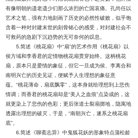
有像明朝的遗老遗少们那么浓烈的亡国哀痛。孔尚任以
艺术之笔，强有力地刻画了历史的必然性破败，似乎饱
含着一种对封建末世的刻骨铭心的感受，对封建社会不
可救药的急剧下沉趋势的无可奈何的叹息。
5.简述《桃花扇》中“扇”的艺术作用《桃花扇》以
侯方域和李香君的定情物桃花扇贯穿始终。这柄桃花
扇，原本只是爱情的象征，但它一旦成为侯、李离合和
南明兴亡的历史见证，便赋予人生理想的象征意
蕴。“桃花薄命，扇底飘零”，这本身就给理想到上悲伤
情调；而香君的桃花扇却是“美人之血痕”点染成的，这
就更染上了悲伤的色彩；更后张道士裂扇掷地，隐寓地
透露出理想的破灭，于是，“南朝兴亡，遂系之桃花扇
底”。
6.简述《聊斋志异》中鬼狐花妖的形象特点蒲松龄