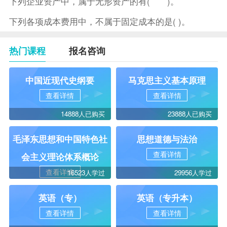
下列企业资产中，属于无形资产的有( )。
下列各项成本费用中，不属于固定成本的是( )。
热门课程
报名咨询
中国近现代史纲要
马克思主义基本原理
查看详情
查看详情
14888人已购买
23888人已购买
毛泽东思想和中国特色社
思想道德与法治
查看详情
会主义理论体系概论
查看详情
16523人学过
29956人学过
英语（专）
英语（专升本）
查看详情
查看详情