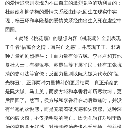
的爱情追求则表现为不由自主的激烈竞争的功利目的；
杜丽娘和柳梦梅的爱情关系经由起死回生在现实中实
现，杨玉环和李隆基的爱情关系经由出生入死在虚空中
团圆。
4.简述《桃花扇》的思想内容《桃花扇》全剧表现
了作者“借离合之情，写兴亡之感”，并表现了正、邪两
种力量的剧烈搏斗：正面力量有侯方域、李香君和其他
复社人士，有柳敬亭、苏昆生等下层平民，还有主张抗
清的史可法等官僚；反面力量则以阮大铖为代表的“弘
光群丑”。正邪两种力量搏斗的更后结局，真正殒命的
是阮大铖、马士英，而侯方域和李香君却历尽坎坷，更
后团圆了。然而，侯方域和李香君在劫后重逢时，并没
有丝毫的欢悦感，而是充满着破灭感和失落感。这种深
沉的破灭感，不仅指明朝的溃亡。因为孔尚任对明季政
治的腐败并无好感，对清朝统治者也不乏赞扬，他并没