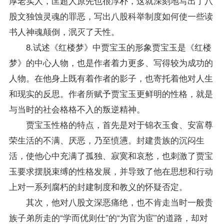
厚老实人，匡超人原先也很淳朴，这就深刻地写出了八
股文独蚀灵魂的罪恶，写出八股科举制度如何使一些读
书人神魂颠倒，泯灭了天性。
8.试述《红楼梦》中贾宝玉的形象贾宝玉是《红楼
梦》的中心人物，也是作者着力更多、写得较为成功的
人物。在他身上既有着作者的影子，也寄托着他对人生
和现实的反思。作者所赋予贾宝玉更鲜明的性格，就是
与当时的社会格格不入的叛逆精神。
贾宝玉性格的特点，首先是对于锦衣玉食、安富尊
荣生活的不满、厌恶，乃至愤懑。封建贵族的沉闷生
活，使他心中充满了孤独、寂寞和哀愁，也刺激了贾宝
玉要求摆脱束缚的性格发展，并导致了他在思想和行动
上对一系列腐朽的封建制度和教义的怀疑否定。
其次，他对八股文深恶痛绝，也不肯走当时一般贵
族子弟所走的“学而优则仕”的“为官为宦”的道路，却对