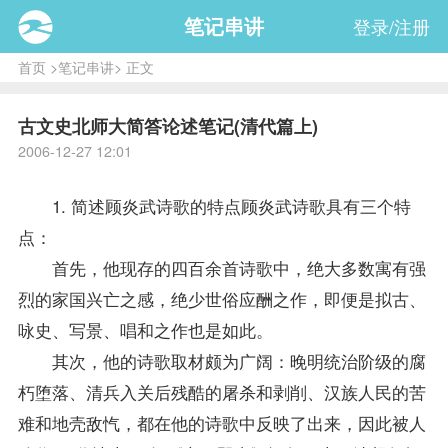
笔记串讲
登录/注册
首页
>
笔记串讲
> 正文
古文史北师大简答论述笔记(清代篇上)
2006-12-27 12:01
1. 简述顾炎武诗歌的特点顾炎武诗歌具有三个特
点：
首先，他现存的四百余首诗歌中，绝大多数寓有强
烈的家国兴亡之感，绝少世俗应酬之作，即便是拟古、
咏史、写景、唱和之作也是如此。
其次，他的诗歌取材颇为广阔：晚明统治阶级的腐
朽堕落、清兵入关后残酷的屠杀和剥削、汉族人民的苦
难和地壳敌忾，都在他的诗歌中反映了出来，因此被人