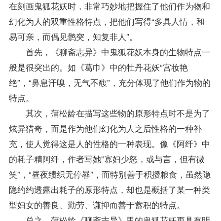
在刻画鬼狐花妖时，非常巧妙地把握住了他们作为物和
幻化为人的双重性格特点，把他们写得“多具人情，和
易可亲，而偶见鹘突，知复非人”。
首先，《聊斋志异》中鬼狐花妖本身的生物特点一
般是很突出的。如《葛巾》中的牡丹花妖“宫妆艳
绝”，“鼻息汗嗅，无气不馥”，充分体现了他们作为物的
特点。
其次，蒲松龄在描写这些物的原形特点时不是为了
炫异猎奇，而是作为他们幻化为人之后性格的一种补
充，使人觉得这是人的性格的一种表现。像《阿纤》中
的耗子精阿纤，作者写她“寡妇少怒，或与言，但有微
笑”，“昼夜绩织无停晷”，而特别善于积攒粮食，虽然隐
隐约约透露出耗子的原形特点，却也是概括了某一种类
型妇女的善良、勤劳、谦抑而善于蓄积的特点。
总之，蒲松龄《聊斋志异》里的鬼狐花妖更具有明