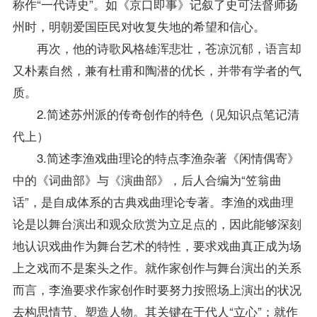
称作“一代诗史”。如《京口即事》记叙了史可法督师扬
州时，明朝爱国臣民对收复失地的希望和信心。
再次，他的诗歌风格雄浑悲壮，苍凉沉郁，语言却
又朴素自然，兼有杜甫和陶潜的优长，并带有学者的气
质。
2.简述苏州派的传奇创作的特色（见知识点
笔记
清
代上）
3.简述李渔戏曲理论的特点李渔杂著《闲情偶寄》
中的《词曲部》与《演曲部》，后人合编为“笠翁曲
话”，是自成体系的古典戏曲理论专著。李渔的戏曲理
论是以舞台演出和观众欣赏为立足点的，因此能够深刻
地认识戏曲作为舞台艺术的特性，要求戏曲真正成为场
上之戏而不是案头之作。就作家创作与舞台演出的关系
而言，李渔要求作家创作时要努力按照场上演出的状况
去构思情节、塑造人物。其关键在于代人“立心”；就作