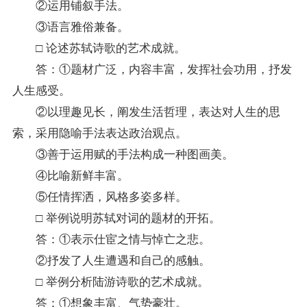
②运用铺叙手法。
③语言雅俗兼备。
□ 论述苏轼诗歌的艺术成就。
答：①题材广泛，内容丰富，发挥社会功用，抒发
人生感受。
②以理趣见长，阐发生活哲理，表达对人生的思
索，采用隐喻手法表达政治观点。
③善于运用赋的手法构成一种图画美。
④比喻新鲜丰富。
⑤任情挥洒，风格多姿多样。
□ 举例说明苏轼对词的题材的开拓。
答：①表示仕宦之情与悼亡之悲。
②抒发了人生遭遇和自己的感触。
□ 举例分析陆游诗歌的艺术成就。
答：①想象丰富、气势豪壮。