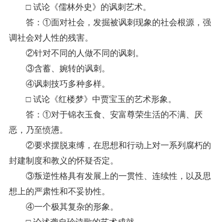
□ 试论《儒林外史》的讽刺艺术。
答：①面对社会，发掘被讽刺现象的社会根源，强
调社会对人性的残害。
②针对不同的人做不同的讽刺。
③含蓄、婉转的讽刺。
④讽刺技巧多种多样。
□ 试论《红楼梦》中贾宝玉的艺术形象。
答：①对于锦衣玉食、安富尊荣生活的不满、厌
恶，乃至愤懑。
②要求摆脱束缚，在思想和行动上对一系列腐朽的
封建制度和教义的怀疑否定。
③叛逆性格具有发展上的一贯性、连续性，以及思
想上的严肃性和不妥协性。
④一个极其复杂的形象。
□ 论述龚自珍诗歌的艺术成就。