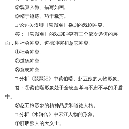
②观察入微、描写如画。
③精于锤炼、巧于裁剪。
□ 论述关汉卿《窦娥冤》杂剧的戏剧冲突。
答：《窦娥冤》的戏剧冲突有三个依次递进的层
面，即社会冲突、道德冲突和意志冲突。
①社会冲突。
②道德冲突。
③意志冲突。
□ 分析《琵琶记》中蔡伯喈、赵五娘的人物形象。
答：①蔡伯喈形象处于全忠全孝与不忠不孝的矛盾
中。
②赵五娘形象的精神品质和道德人格。
□ 分析《水浒传》中宋江人物的形象。
①肝胆照人的大义士。