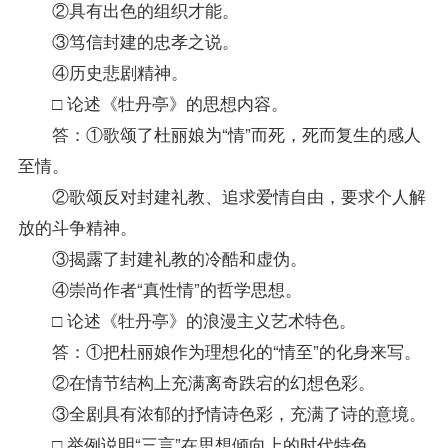
②具有出色的组织才能。
③笃信封建的忠孝之说。
④历史悲剧精神。
□ 论述《牡丹亭》的思想内容。
答：①歌颂了杜丽娘为“情”而死，死而复生的感人
至情。
②歌颂反对封建礼教、追求爱情自由，要求个人解
放的斗争精神。
③揭露了封建礼教的冷酷和虚伪。
④崇尚作者“真性情”的哲学思想。
□ 论述《牡丹亭》的浪漫主义艺术特色。
答：①把杜丽娘作为理想化的“情至”的化身来写。
②在情节结构上充满离奇跌宕的幻想色彩。
③全剧具有浓郁的抒情诗色彩，充满了诗的意境。
□ 举例说明“三言”在思想倾向上的时代特色。