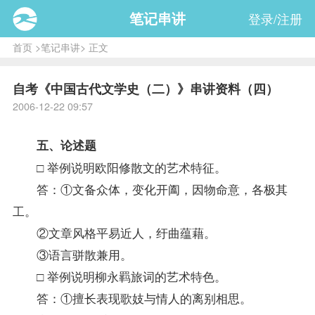
笔记串讲
登录/注册
首页
>
笔记串讲
> 正文
自考《中国古代文学史（二）》串讲资料（四）
2006-12-22 09:57
五、论述题
□ 举例说明欧阳修散文的艺术特征。
答：①文备众体，变化开阖，因物命意，各极其
工。
②文章风格平易近人，纡曲蕴藉。
③语言骈散兼用。
□ 举例说明柳永羁旅词的艺术特色。
答：①擅长表现歌妓与情人的离别相思。