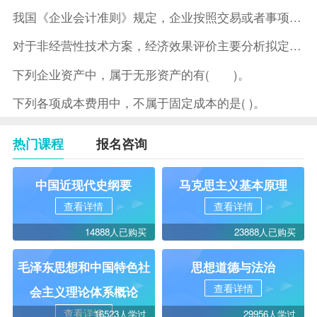
我国《企业会计准则》规定，企业按照交易或者事项的经济特征确定
对于非经营性技术方案，经济效果评价主要分析拟定方案的( )。
下列企业资产中，属于无形资产的有( )。
下列各项成本费用中，不属于固定成本的是( )。
热门课程
报名咨询
中国近现代史纲要
马克思主义基本原理
查看详情
查看详情
14888人已购买
23888人已购买
毛泽东思想和中国特色社
思想道德与法治
查看详情
会主义理论体系概论
查看详情
16523人学过
29956人学过