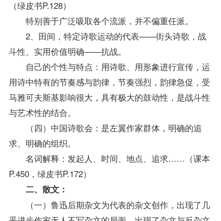
（绿皮书P.128）
特别善于广泛吸取各个流派，并不偏重任派。
2、田间，特定诗歌运动的代表——街头诗歌，战
斗性、实用价值明确——抗战。
自己的个性与特点：用诗歌、用形象进行宣传，运
用诗中特有的节奏感与韵律，节奏强烈，韵律急促，受
马雅可夫斯基影响很大，具有极大的鼓动性，是战斗性
与艺术性的结合。
（四）中国诗歌会：是左翼作家群体，明确的追
求、明确的组织。
名词解释：发起人、时间、地点、追求……（课本
P.450，绿皮书P.172）
二、散文：
（一）鲁迅后期杂文为代表的杂文创作，出现了几
乎进步作家无人不写杂文的局面，出现了杂文与反杂文