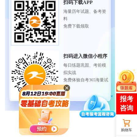
扫码下载APP
海量历年试题、备考资
料
免费下载领取
扫码进入微信小程序
每日练题巩固、考前模
拟实战
免费体验自考365海量试
题
购物车