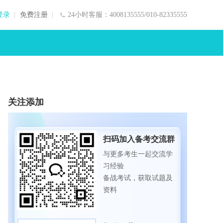
登录
免费注册
24小时客服：4008135555/010-82335555
关注添加
扫码加入备考交流群
与更多考生一起交流学
习经验
备战考试，获取试题及
资料