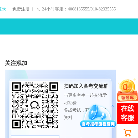
登录
免费注册
24小时客服：4008135555/010-82335555
关注添加
扫码加入备考交流群
与更多考生一起交流学
习经验
备战考试，获取试题及
资料