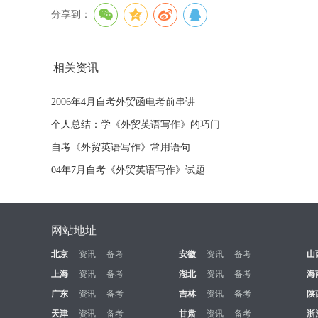
分享到：
相关资讯
2006年4月自考外贸函电考前串讲
个人总结：学《外贸英语写作》的巧门
自考《外贸英语写作》常用语句
04年7月自考《外贸英语写作》试题
网站地址
北京
资讯
备考
安徽
资讯
备考
山
上海
资讯
备考
湖北
资讯
备考
海
广东
资讯
备考
吉林
资讯
备考
陕
天津
资讯
备考
甘肃
资讯
备考
浙