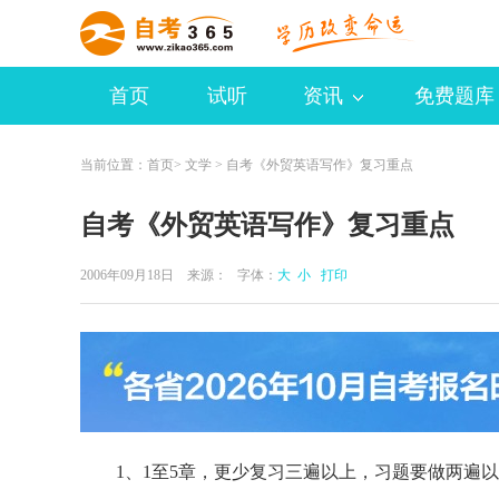
首页
试听
资讯
免费题库
当前位置：
首页
>
文学
> 自考《外贸英语写作》复习重点
自考《外贸英语写作》复习重点
2006年09月18日 来源：
字体：
大
小
打印
1、1至5章，更少复习三遍以上，习题要做两遍以