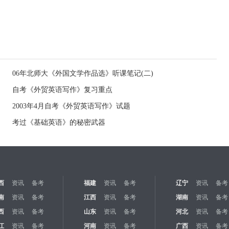
06年北师大《外国文学作品选》听课笔记(二)
自考《外贸英语写作》复习重点
2003年4月自考《外贸英语写作》试题
考过《基础英语》的秘密武器
西
资讯
备考
福建
资讯
备考
辽宁
资讯
备考
南
资讯
备考
江西
资讯
备考
湖南
资讯
备考
西
资讯
备考
山东
资讯
备考
河北
资讯
备考
江
资讯
备考
河南
资讯
备考
广西
资讯
备考