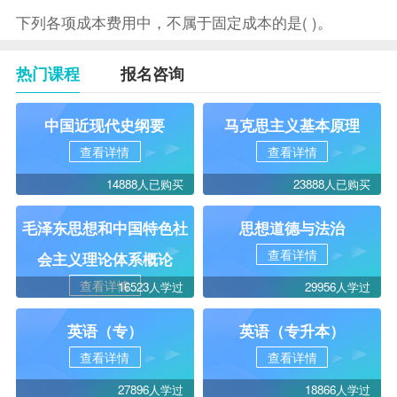
下列各项成本费用中，不属于固定成本的是( )。
热门课程
报名咨询
中国近现代史纲要
马克思主义基本原理
查看详情
查看详情
14888人已购买
23888人已购买
毛泽东思想和中国特色社
思想道德与法治
查看详情
会主义理论体系概论
查看详情
16523人学过
29956人学过
英语（专）
英语（专升本）
查看详情
查看详情
27896人学过
18866人学过