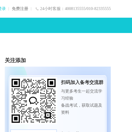
登录
免费注册
24小时客服：4008135555/010-82335555
关注添加
扫码加入备考交流群
与更多考生一起交流学
习经验
备战考试，获取试题及
资料