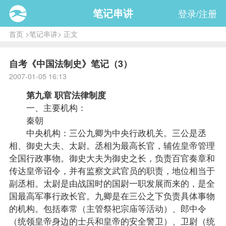
笔记串讲
登录/注册
首页
>
笔记串讲
> 正文
自考《中国法制史》笔记（3）
2007-01-05 16:13
第九章 职官法律制度
一、主要机构：
秦朝
中央机构：三公九卿为中央行政机关。三公是丞
相、御史大夫、太尉。丞相为最高长官，辅佐皇帝管理
全国行政事物。御史大夫为御史之长，负责百官奏章和
传达皇帝诏令，并有监察文武官员的职责，地位相当于
副丞相。太尉是由战国时的国尉一职发展而来的，是全
国最高军事行政长官。九卿是在三公之下负责具体事物
的机构。包括奉常（主管祭祀宗庙等活动）、郎中令
（统领皇帝身边的士兵和皇帝的安全警卫）、卫尉（统