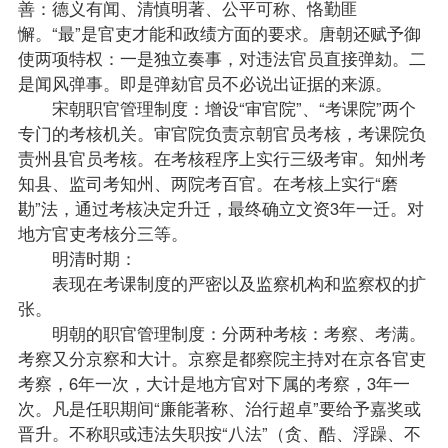
善：德义有闻、清慎明著、公平可称、恪勤匪
懈。“最”是官吏才能和政绩方面的要求。唐朝还赋予御
使两项特权：一是独立奏事，对违法官员直接弹劾。二
是闻风弹事。即是弹劾官员不必说出证据的来源。
宋朝职官管理制度：增设“审官院”、“考课院”两个
专门的考核机关。审官院负责京朝官员考核，考课院负
责州县官员考核。在考核程序上实行三级考审。知州考
知县、监司考知州、两院考百官。在考核上实行“磨
勘”法，通过考核决定升迁，最终确立文资3年一迁。对
地方官吏考核分三等。
明清时期：
表现在考课制度的严密以及监察机构和监察权的扩
张。
明朝的职官管理制度：分两种考核：考察、考满。
考察又分京察和大计。京察是都察院主持对在京各官吏
考察，6年一次，大计是地方官对下属的考察，3年一
次。凡是任职期间“廉能著称、治行超卓”要给予嘉奖或
晋升。不称职或违法失职按“八法”（贪、酷、浮躁、不