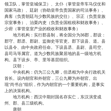
领卫队，掌管皇城保卫）、太仆（掌管皇帝车马仪仗和
国家马政）、廷尉（协助皇帝负责国家的司法事务）、
典客（负责朝廷与少数民族的交往）、宗正（负责皇族
宗室事务）、治栗内吏（负责全国租税和财政事务）、
少府（掌管皇室产业的税收和财政事务）
地方机构：实行郡县制，将全国分为36郡，郡设：
郡守、郡丞、郡尉、监御史等官吏。郡下设县、道。县
以县令、由中央政府任命。下设县丞、县尉、县司空、
县司马等属官。道为少数民族聚居地的县一级地方机
构。县下设乡、亭、里等基层组织。
汉朝：
中央机构：仍为三公九卿，但丞相为中央行政机关
首长。设内朝官和外朝官，三公九卿为外朝官。出
现“尚书台”组织，作为内朝官的一个重要机构，是事实
上的决策机构。
地方机构：西汉中期封国名存实亡，东汉演变成
州、郡、县三级机构。
唐朝