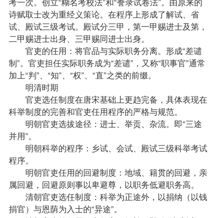
考一次。创立“糊名考校法”和“誊录试卷法”。由原来的
诗赋取士改为重经义策论。在程序上形成了解试、省
试、殿试三级考试。殿试分三甲，第一甲赐进士及第，
二甲赐进士出身、三甲赐同进士出身。
官吏的任用：将官品与实际职务分离。形成“差谴
制”。官吏担任实际职务成为“差谴”，又称“职事官”通常
加上“判”、“知”、“权”、“直”之类的前缀。
明清时期
官吏选任制度在唐宋基础上更趋完备，具体表现在
科举制度的完善和官吏任用程序的严格与规范。
明朝官吏选拔途径：进士、举贡、杂流。即“三途
并用”。
明朝科举的程序：乡试、会试、殿试三级科举考试
程序。
明朝官吏任用的回避制度：地域、籍贯的回避，亲
属回避，回避原则事以卑避尊，以职务低避职务高。
清朝官吏选任制度：科举为正途外，以捐纳（以钱
捐官）与恩荫为入士的“异途”。