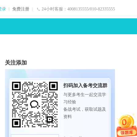
登录
免费注册
24小时客服：4008135555/010-82335555
关注添加
扫码加入备考交流群
与更多考生一起交流学
习经验
备战考试，获取试题及
资料