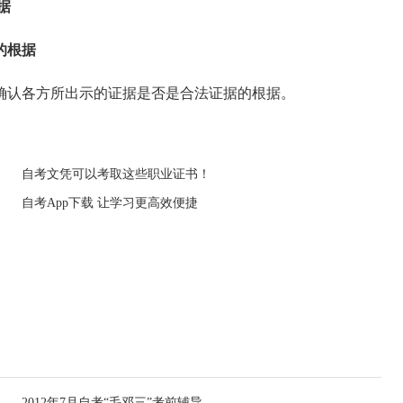
据
的根据
认各方所出示的证据是否是合法证据的根据。
自考文凭可以考取这些职业证书！
自考App下载 让学习更高效便捷
2012年7月自考“毛邓三”考前辅导