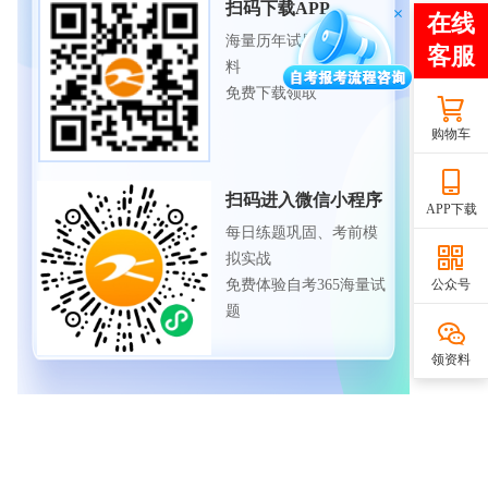
扫码下载APP
海量历年试题、备考资
料
免费下载领取
购物车
扫码进入微信小程序
APP下载
每日练题巩固、考前模
拟实战
免费体验自考365海量试
公众号
题
领资料