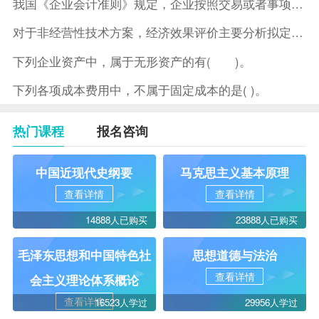
我国《企业会计准则》规定，企业按照交易或者事项的经济特征确定
对于非经营性技术方案，经济效果评价主要分析拟定方案的( )。
下列企业资产中，属于无形资产的有( )。
下列各项成本费用中，不属于固定成本的是( )。
热门课程
报名咨询
中国近现代史纲要
马克思主义基本原理
查看详情
查看详情
14888人已购买
23888人已购买
毛泽东思想和中国特色社
思想道德与法治
查看详情
会主义理论体系概论
查看详情
16523人学过
29956人学过