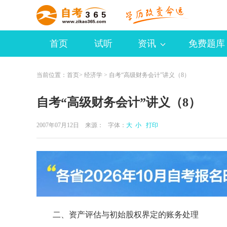
首页
试听
资讯
免费题库
当前位置：
首页
>
经济学
> 自考“高级财务会计”讲义（8）
自考“高级财务会计”讲义（8）
2007年07月12日 来源：
字体：
大
小
打印
二、资产评估与初始股权界定的账务处理