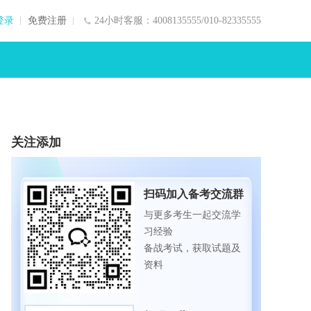
登录
免费注册
24小时客服：4008135555/010-82335555
关注添加
扫码加入备考交流群
与更多考生一起交流学
习经验
备战考试，获取试题及
资料