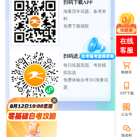
扫码下载APP
海量历年试题、备考资
料
免费下载领取
扫码进入微信小程序
每日练题巩固、考前模
购物车
拟实战
免费体验自考365海量试
题
APP下载
公众号
领资料