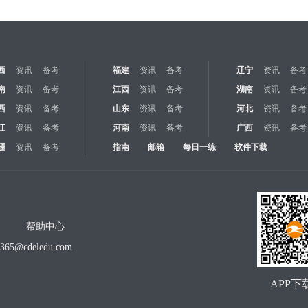
西
资讯
备考
福建
资讯
备考
辽宁
资讯
备考
南
资讯
备考
江西
资讯
备考
湖南
资讯
备考
西
资讯
备考
山东
资讯
备考
河北
资讯
备考
江
资讯
备考
河南
资讯
备考
广西
资讯
备考
疆
资讯
备考
指南
邮箱
每日一练
软件下载
帮助中心
o365@cdeledu.com
APP下