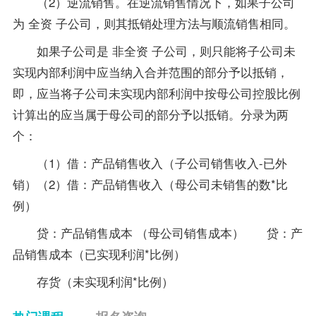
（2）逆流销售。在逆流销售情况下，如果子公司
为 全资 子公司，则其抵销处理方法与顺流销售相同。
如果子公司是 非全资 子公司，则只能将子公司未
实现内部利润中应当纳入合并范围的部分予以抵销，
即，应当将子公司未实现内部利润中按母公司控股比例
计算出的应当属于母公司的部分予以抵销。分录为两
个：
（1）借：产品销售收入（子公司销售收入-已外
销）（2）借：产品销售收入（母公司未销售的数*比
例）
贷：产品销售成本 （母公司销售成本） 贷：产
品销售成本（已实现利润*比例）
存货（未实现利润*比例）