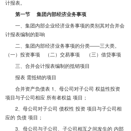
计报表。
第一节 集团内部经济业务事项
一、集团内部企业经济业务事项的类别其对合并会
计报表编制的影响
二、集团内部经济业务事项的分类——三大类。
（一）投资事项 （二）交易事项 （三）借贷事项
三、合并会计报表编制的抵销项目
报表 需抵销的项目
合并资产负债表 1、母公司对子公司 权益性投资
项目与子公司相应 所有者权益 项目；
2、母公司对子公司 债权性 投资 项目与子公司相
应的 负债 项目；
3、母公司与子公司、子公司相互之间发生的 内部