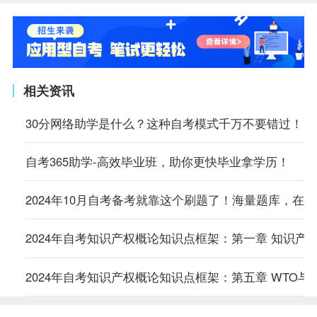
相关资讯
30分网络助学是什么？这种自考模式千万不要错过！
自考365助学-高效毕业班，助你更快毕业拿学历！
2024年10月自考备考就靠这个刷题了！海量题库，在
2024年自考知识产权概论知识点框架：第一章 知识产
2024年自考知识产权概论知识点框架：第五章 WTO与