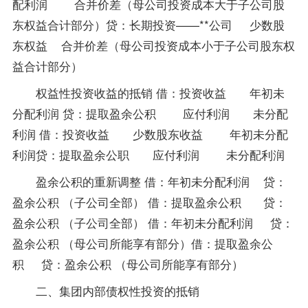
配利润 合并价差（母公司投资成本大于子公司股
东权益合计部分）贷：长期投资——**公司 少数股
东权益 合并价差（母公司投资成本小于子公司股东权
益合计部分）
权益性投资收益的抵销 借：投资收益 年初未
分配利润 贷：提取盈余公积 应付利润 未分配
利润 借：投资收益 少数股东收益 年初未分配
利润贷：提取盈余公职 应付利润 未分配利润
盈余公积的重新调整 借：年初未分配利润 贷：
盈余公积 （子公司全部） 借：提取盈余公积 贷：
盈余公积 （子公司全部） 借：年初未分配利润 贷：
盈余公积 （母公司所能享有部分）借：提取盈余公
积 贷：盈余公积 （母公司所能享有部分）
二、集团内部债权性投资的抵销