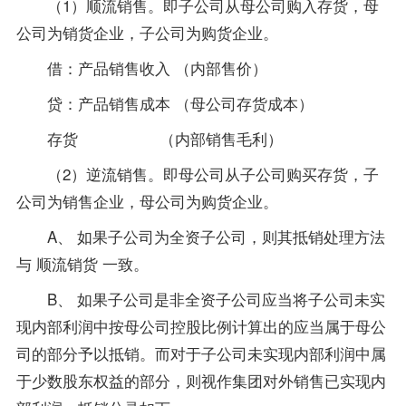
（1）顺流销售。即子公司从母公司购入存货，母
公司为销货企业，子公司为购货企业。
借：产品销售收入 （内部售价）
贷：产品销售成本 （母公司存货成本）
存货 （内部销售毛利）
（2）逆流销售。即母公司从子公司购买存货，子
公司为销售企业，母公司为购货企业。
A、 如果子公司为全资子公司，则其抵销处理方法
与 顺流销货 一致。
B、 如果子公司是非全资子公司应当将子公司未实
现内部利润中按母公司控股比例计算出的应当属于母公
司的部分予以抵销。而对于子公司未实现内部利润中属
于少数股东权益的部分，则视作集团对外销售已实现内