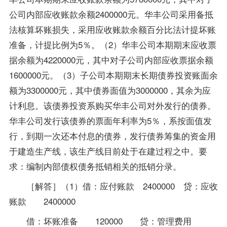
公司内部应收账款余额2400000元。华丰公司采用备抵
法核算坏账损失，采用应收账款余额百分比法计提坏账
准备，计提比例为5％。（2）华丰公司本期期末应收票
据余额为4220000元，其中对子公司内部应收票据余额
1600000元。（3）子公司本期期末长期债券投资账面余
额为3300000元，其中债券面值为3000000，其余为应
计利息。该债券投资系购买华丰公司对外发行的债券。
华丰公司发行该债券的票面年利率为5％，系按面值发
行，到期一次还本付息的债券，发行债券筹集的资金用
于建造生产线，该生产线目前处于在建过程之中。要
求：编制内部债权债务抵销相关的抵销分录。
［解答］（1）借：应付账款 2400000 贷：应收
账款 2400000
借：坏账准备 120000 贷：管理费用