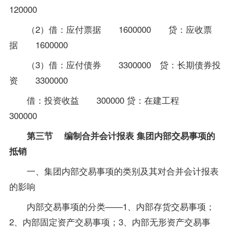
120000
（2）借：应付票据 1600000 贷：应收票
据 1600000
（3）借：应付债券 3300000 贷：长期债券投
资 3300000
借：投资收益 300000 贷：在建工程
300000
第三节 编制合并会计报表 集团内部交易事项的
抵销
一、集团内部交易事项的类别及其对合并会计报表
的影响
内部交易事项的分类——1、内部存货交易事项；
2、内部固定资产交易事项；3、内部无形资产交易事