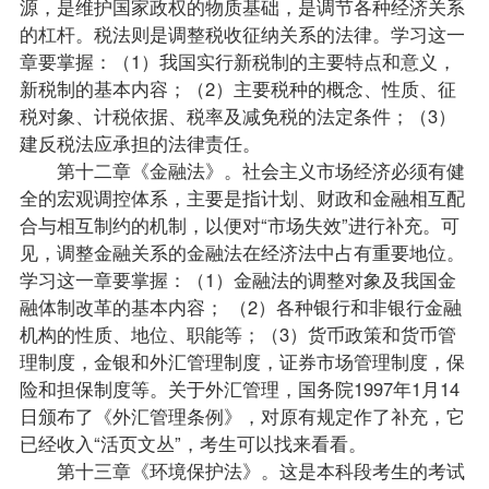
源，是维护国家政权的物质基础，是调节各种经济关系
的杠杆。税法则是调整税收征纳关系的法律。学习这一
章要掌握：（1）我国实行新税制的主要特点和意义，
新税制的基本内容；（2）主要税种的概念、性质、征
税对象、计税依据、税率及减免税的法定条件；（3）
建反税法应承担的法律责任。
第十二章《
金融法
》。社会主义市场经济必须有健
全的宏观调控体系，主要是指计划、财政和金融相互配
合与相互制约的机制，以便对“市场失效”进行补充。可
见，调整金融关系的
金融法
在经济法中占有重要地位。
学习这一章要掌握：（1）金融法的调整对象及我国金
融体制改革的基本内容； （2）各种银行和非银行金融
机构的性质、地位、职能等；（3）货币政策和货币管
理制度，金银和外汇管理制度，证券市场管理制度，保
险和担保制度等。关于外汇管理，国务院1997年1月14
日颁布了《外汇管理条例》，对原有规定作了补充，它
已经收入“活页文丛”，考生可以找来看看。
第十三章《环境保护法》。这是本科段考生的考试