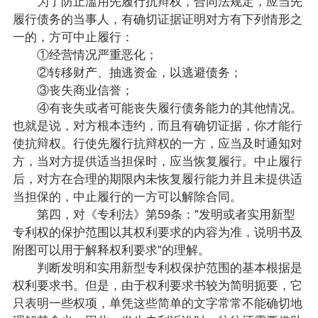
为了防止滥用先履行抗辩权，合同法规定，应当先
履行债务的当事人，有确切证据证明对方有下列情形之
一的，方可中止履行：
①经营情况严重恶化；
②转移财产、抽逃资金，以逃避债务；
③丧失商业信誉；
④有丧失或者可能丧失履行债务能力的其他情况。
也就是说，对方根本违约，而且有确切证据，你才能行
使抗辩权。行使先履行抗辩权的一方，应当及时通知对
方，当对方提供适当担保时，应当恢复履行。中止履行
后，对方在合理的期限内未恢复履行能力并且未提供适
当担保的，中止履行的一方可以解除合同。
第四，对《专利法》第59条："发明或者实用新型
专利权的保护范围以其权利要求的内容为准，说明书及
附图可以用于解释权利要求"的理解。
判断发明和实用新型专利权保护范围的基本根据是
权利要求书。但是，由于权利要求书较为简明扼要，它
只表明一些权项，单凭这些简单的文字常常不能确切地