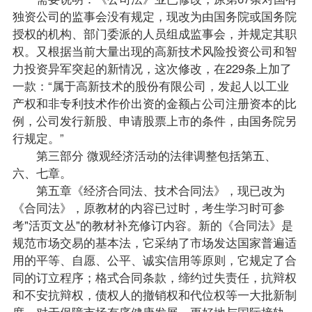
独资公司的监事会没有规定，现改为由国务院或国务院
授权的机构、部门委派的人员组成监事会，并规定其职
权。又根据当前大量出现的高新技术风险投资公司和智
力投资异军突起的新情况，这次修改，在229条上加了
一款：“属于高新技术的股份有限公司，发起人以工业
产权和非专利技术作价出资的金额占公司注册资本的比
例，公司发行新股、申请股票上市的条件，由国务院另
行规定。”
第三部分 微观经济活动的法律调整包括第五、
六、七章。
第五章《经济
合同法
、技术
合同法
》，现已改为
《合同法》，原教材的内容已过时，考生学习时可参
考"活页文丛"的教材补充修订内容。新的《合同法》是
规范市场交易的基本法，它采纳了市场发达国家普遍适
用的平等、自愿、公平、诚实信用等原则，它规定了合
同的订立程序；格式合同条款，缔约过失责任，抗辩权
和不安抗辩权，债权人的撤销权和代位权等一大批新制