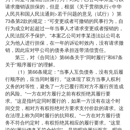
请求撤销该担保的，但是，根据《关于贯彻执行<中华
人民共和国人民法通则>若干问题的意见（试行）》第
73条第2款的规定：“可变更或者可撤销的民事行为，自
行为成立时起超过一年当事人才请求变更或者报销的，
人民法院不予保护。”本案乙公司对李某违法以公司名
义为他人进行担保，在一年的诉讼时效内，没有请求撤
销，因此应对甲公司的债务承担连带清偿责任。
第三，对《合同法》第66条关于“同时履行”和67条
关于“顺序履行”的理解。
（1）第66条规定："当事人互负债务，没有先后履
行顺序的，应当同时履行。"这体现了双方当事人权利
义务的对等性，避免了一方已覆行而对方不履行所造成
的风险。“一方在对方履行之前有权拒绝其履行要
求。”这是指约定同时覆行的，如果一方没有在这个时
间交货，相对方有权拒绝对方要求支付价款的请求。这
在法理上称为同时履行的抗辩权。“一方在对方履行债
务不符合约定时，有权拒绝其相应的履行要求。”这里
说的“履行债务不符合约定”，是指暇疵履行而言。暇疵