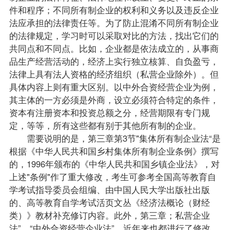
件和程序；不同所有制企业的权利和义务以及违反企业
法应承担的法律责任等。为了防止混淆不同所有制企业
的法律规定，学习时可以采取对比的方法，找出它们的
共同点和不同点。比如，企业都是依法成立的，从事商
品生产经营活动的，经济上实行独立核算、自负盈亏，
法律上具有法人资格的经济组织（私营企业除外）。但
具体内容上则有重大区别。以中外合资经营企业为例，
其主体的一方必须是外商，设立必须符合特定的条件，
资本有注册资本和投资总额之分，经营期限有专门规
定，等等，所有这些都有别于其他所有制的企业。
需要说明的是，第三章第3节"集体所有制企业法“是
根据《中华人民共和国乡村集体所有制企业条例》撰写
的，1996年颁布的《中华人民共和国乡镇企业法》，对
上述"条例"作了重大修改，考生可参考全国高等教育自
学考试
指导
委员会组编、由中国人民大学出版社出版
的、高等教育自学考试活页文丛《
经济法概论
（财经
类）》教材补充修订内容。此外，第三章；私营企业
法”、“中外合资经营企业法”，近年来也都进行了修改，