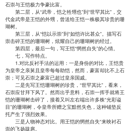
石崇与王恺极力争豪比富。
第二层，从“武帝，恺之牲甥也”到“世罕其比”，交
代金武帝是王恺的外甥，曾送给王恺一株极其珍贵的珊
瑚树。
第三层，从“恺以示崇”到“如恺许比甚众”。描写石
崇击碎王恺的珊瑚树，炫耀自己的珊瑚树的经过。
第四层，最后一句，写王恺“惘然自失”的心情。
七，写作特点。
1.对比反衬手法的运用：一是身份的对比，王恺贵
为皇帝之亲舅且皇帝每每助恺，然而，豪富却比不上石
崇；可见石崇之豪富已超过皇亲国戚。
二是先写王恺珊瑚树的珍贵，“世罕其比”，看来，
石崇应甘拜下风了。然而出乎意料，石崇一挥手就将王
恺的珊瑚树击碎了，接着又叫左右端出许多株“光彩谥
目”的珊瑚树，令皇帝所赠之宝黯然失色，这种铺垫反
托产生了强烈效果。
三是人物神态对比。用王恺的惘然自失“来映衬石
崇的飞扬跋扈。