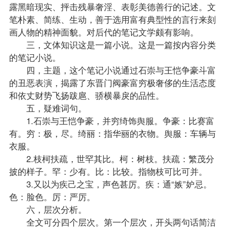
露黑暗现实、抨击残暴奢淫、表彰美德善行的记述。文
笔朴素、简练、生动，善于选用富有典型性的言行来刻
画人物的精神面貌。对后代的笔记文学颇有影响。
三，文体知识这是一篇小说。这是一篇按内容分类
的笔记小说。
四，主题，这个笔记小说通过石崇与王恺争豪斗富
的丑恶表演，揭露了东晋门阀豪富穷极奢侈的生活态度
和依丈财势飞扬跋扈、骄横暴戾的品性。
五，疑难词句。
1.石崇与王恺争豪，并穷绮饰舆服。争豪：比赛富
有。穷：极，尽。绮丽：指华丽的衣物。舆服：车辆与
衣服。
2.枝柯扶疏，世罕其比。柯：树枝。扶疏：繁茂分
披的样子。罕：少有。比：比较。指物枝可比可并。
3.又以为疾己之宝，声色甚厉。疾：通“嫉”妒忌。
色：脸色。厉：严厉。
六，层次分析。
全文可分四个层次。第一个层次，开头两句话简洁