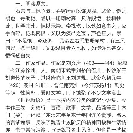
一、朗读原文。
石崇与王恺争豪，并穷绮丽以饰舆服。武帝，恺之
甥也，每助恺。尝以一珊瑚树高二尺许赐恺，枝柯扶
疏，世罕其比。恺以示崇。崇视讫，以铁如意击之，应
手而碎。恺既惋惜，又以为疾己之宝，声色甚厉。崇
曰：“不足恨，今还卿。”乃命左右悉取珊瑚树，有三尺
四尺，条干绝世，光彩溢目者六七枚，如恺许比甚众。
恺惘然自失。
二，作家作品。作家是刘义庆（403——444）彭城
（今江苏徐州）人。南朝宋武帝刘裕的侄儿，长沙景王
刘道怜的次子，过继给临川王刘道规。武帝永初元年
（420）袭封临川王，曾任南兖州（今江苏扬州）刺史
等职。性简朴，爱好文学，门下抛聚了不少文学名士。
《世说新语》是一本按内容分类的
笔记
小说集。今
本作三卷，分德行、言语、政事、文学、品藻等三十六
门（类），记载了东汉末年至东晋年间许多贵族、名人
的言谈逸事，反映了魏晋士族阶层的精神面貌和生活情
趣。书中崇尚清谈，宣扬魏晋名士风度，但也是一些揭