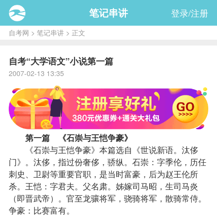
笔记串讲
登录/注册
自考网
>
笔记串讲
> 正文
自考“大学语文”小说第一篇
2007-02-13 13:35
第一篇 《石崇与王恺争豪》
《石崇与王恺争豪》本篇选自《世说新语。汰侈
门》。汰侈，指过份奢侈，骄纵。石崇：字季伦，历任
刺史、卫尉等重要官职，是当时富豪，后为赵王伦所
杀。王恺：字君夫。父名肃。姊嫁司马昭，生司马炎
（即晋武帝）。官至龙骧将军，骁骑将军，散骑常侍。
争豪：比赛富有。