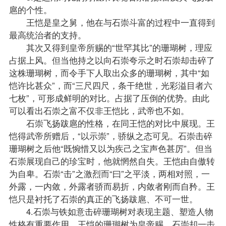
扈的个性。
王恺是皇之舅，他在与石崇斗富的过程中一直得到
最高统治者的支持。
其次又得到皇帝所赐的“世罕其比”的珊瑚树，理应
占据上风。但当他持之以向石崇夸示之时石崇却击碎了
这株珊瑚树，而令手下人取出众多的珊瑚树，其中“如
恺许比甚众”，而“三尺四尺，条干绝世，光彩溢目者六
七枚”，可形成鲜明的对比。占据了压倒的优势。由此
可以看出石崇之富不仅非王恺比，武帝也不如。
石崇飞扬跋扈的性格，在同王恺的对比中展现。王
恺得武帝所赠后，“以示崇”，骄纵之态可见。石崇击碎
珊瑚树之后他“既惋惜又以为疾己之宝声色甚厉”。但当
石崇展现自己的珍宝时，他就惘然自失。王恺由自傲转
为自卑。石崇“击”之激烈而“曰”之平淡，两相对照，一
外露，一内敛，外露者骄而易折，内敛者刚而自矜。王
恺只是衬托了石崇的真正的飞扬跋扈、不可一世。
4.石崇与铁如意击碎珊瑚树对表现主题、塑造人物
性格有重要作用。王恺的珊瑚树为皇帝赐。石崇却一击