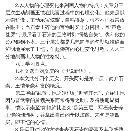
2.以人物的心理变化来刻画人物的特点：文章分三
层次生动刻画王恺在比富过程中的心理变化。他先是以
示崇骄傲，主动示宝炫耀，自鸣得意，根本不把石崇放
在眼里；当石崇击碎他的宝物时又十分惋惜，且“声色
甚厉”；最后看了石崇的宝物时则“惘然自失”。像斗败的
公鸡狼狈不堪。三个层次都是几笔简单的勾勒就准确而
鲜明地展示了王恺，乍起骤落的心理变化过程，入木三
分地刻画出人物的性格特点。
八，学习要点。
1.本文选自刘义庆的《世说新语》。
2.本文共分四个层次。开头两句是第一层，简介石
崇、王恺争豪斗富的概况。
第二层由“武帝，恺之甥也到”世罕其比“，介绍王恺
因与晋武帝的舅甥关系而常得帝之助，及得赐珊瑚树一
事。恺以示崇至”如恺许比甚众“是第三层，写石崇击碎
王恺的珊瑚树，并拿出自己的予以炫耀。末句是第四
层。即王恺的心情。
3.是运用对比的方法来表现石崇的豪富及其飞扬跋