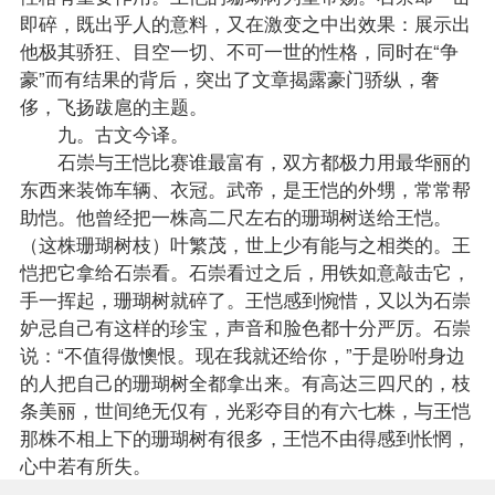
即碎，既出乎人的意料，又在激变之中出效果：展示出
他极其骄狂、目空一切、不可一世的性格，同时在“争
豪”而有结果的背后，突出了文章揭露豪门骄纵，奢
侈，飞扬跋扈的主题。
九。古文今译。
石崇与王恺比赛谁最富有，双方都极力用最华丽的
东西来装饰车辆、衣冠。武帝，是王恺的外甥，常常帮
助恺。他曾经把一株高二尺左右的珊瑚树送给王恺。
（这株珊瑚树枝）叶繁茂，世上少有能与之相类的。王
恺把它拿给石崇看。石崇看过之后，用铁如意敲击它，
手一挥起，珊瑚树就碎了。王恺感到惋惜，又以为石崇
妒忌自己有这样的珍宝，声音和脸色都十分严厉。石崇
说：“不值得傲懊恨。现在我就还给你，”于是吩咐身边
的人把自己的珊瑚树全都拿出来。有高达三四尺的，枝
条美丽，世间绝无仅有，光彩夺目的有六七株，与王恺
那株不相上下的珊瑚树有很多，王恺不由得感到怅惘，
心中若有所失。