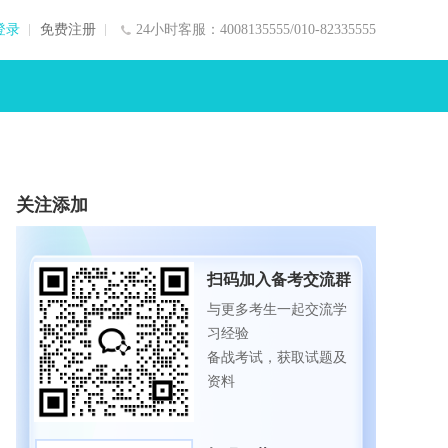
登录
免费注册
24小时客服：4008135555/010-82335555
关注添加
扫码加入备考交流群
与更多考生一起交流学
习经验
备战考试，获取试题及
资料