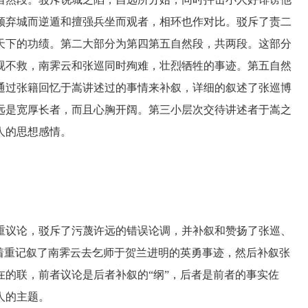
领弃城而逆遁和擅强兵坐而观者，相环也作对比。驳斥了责二
天下的功绩。第二大部分为第四第五自然段，共两段。这部分
视不救，南霁云和张巡同时殉难，壮烈牺牲的事迹。第五自然
通过张籍回忆于嵩讲述过的事情来补叙，详细的叙述了张巡博
远是宽厚长者，而且心胸开阔。第三小层次交待讲述者于嵩之
人的思想感情。
议论，驳斥了污蔑许远的错误论调，并补叙和赞扬了张巡、
着重记叙了南霁云去乞师于贺兰进明的英勇事迹，然后补叙张
的联，前者议论是后者补叙的“纲”，后者是前者的事实佐
人的主题。