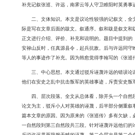
补充记叙张巡、许远，南霁云等人守卫睢阳时英勇事
二、文体知识。本文是议论性较强的记叙文，全文
际是写在文章后面的跋文。叙通序。叙和跋是叙文和
正文进行介绍、评价、补充和说明的。题目中提到的
安禄山反时，任真源县令，起兵抗敌。后与许远同守
等人的事迹作了补充。因为韩愈觉得李翰写的《张巡
三、中心思想。本文通过驳斥诬蔑许远的错误论调
他们在安史之乱中抗击叛军的英雄事迹，斥责安史叛
四、层次段落。全文从总体看，除开头一个自然段
论文为主，驳斥小人对英雄的诬蔑，后半部分侧重叙
篇本文章的原因。因为原来的《张巡传》多有欠缺，
一自然段到第三自然段共三段。针对诬蔑许远他们的
斥说许远畏死辞服于贼的诬蔑。第二个层次是第二个