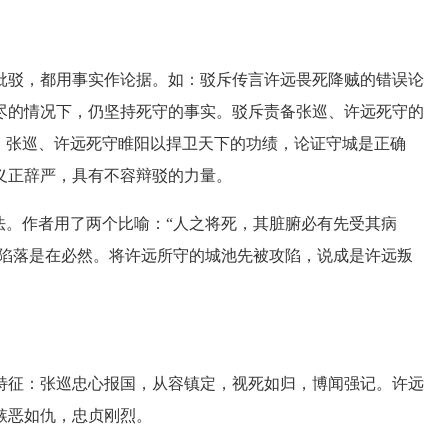
驳，都用事实作论据。如：驳斥传言许远畏死降贼的错误论
尽的情况下，仍坚持死守的事实。驳斥责备张巡、许远死守的
，张巡、许远死守睢阳以捍卫天下的功绩，论证守城是正确
义正辞严，具有不容辩驳的力量。
。作者用了两个比喻：“人之将死，其脏腑必有先受其病
的陷落是在必然。将许远所守的城池先被攻陷，说成是许远叛
征：张巡忠心报国，从容镇定，视死如归，博闻强记。许远
嫉恶如仇，忠贞刚烈。