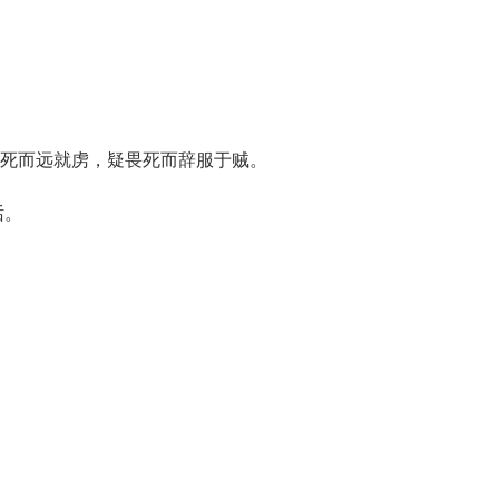
死而远就虏，疑畏死而辞服于贼。
话。