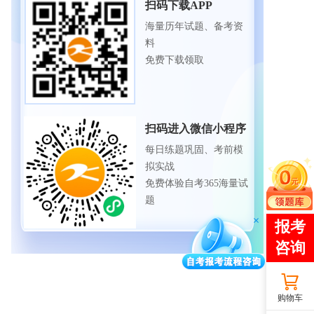
扫码下载APP
海量历年试题、备考资
料
免费下载领取
扫码进入微信小程序
每日练题巩固、考前模
拟实战
免费体验自考365海量试
题
购物车