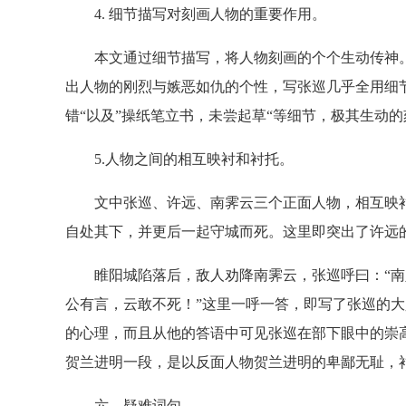
4. 细节描写对刻画人物的重要作用。
本文通过细节描写，将人物刻画的个个生动传神。
出人物的刚烈与嫉恶如仇的个性，写张巡几乎全用细
错“以及”操纸笔立书，未尝起草“等细节，极其生动
5.人物之间的相互映衬和衬托。
文中张巡、许远、南霁云三个正面人物，相互映衬
自处其下，并更后一起守城而死。这里即突出了许远
睢阳城陷落后，敌人劝降南霁云，张巡呼曰：“南八
公有言，云敢不死！”这里一呼一答，即写了张巡的
的心理，而且从他的答语中可见张巡在部下眼中的崇
贺兰进明一段，是以反面人物贺兰进明的卑鄙无耻，
六、疑难词句。