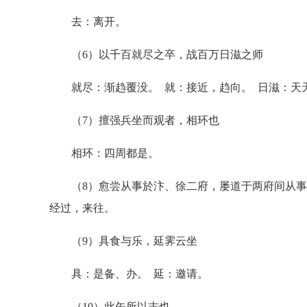
去：离开。
（6）以千百就尽之卒，战百万日滋之师
就尽：渐趋覆没。 就：接近，趋向。 日滋：天
（7）擅强兵坐而观者，相环也
相环：四周都是。
（8）愈尝从事於汴、徐二府，屡道于两府间从事：
经过，来往。
（9）具食与乐，延霁云坐
具：是备、办。 延：邀请。
（10）此矢所以志也