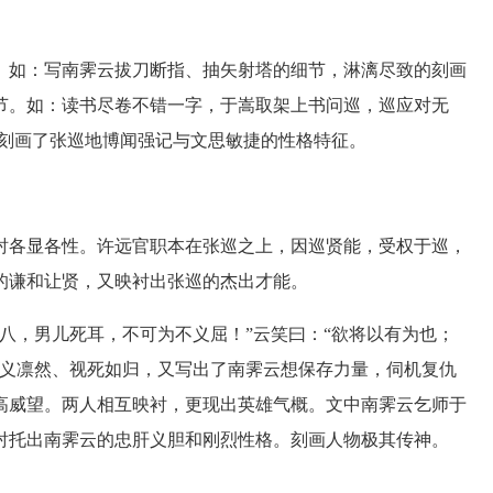
如：写南霁云拔刀断指、抽矢射塔的细节，淋漓尽致的刻画
节。如：读书尽卷不错一字，于嵩取架上书问巡，巡应对无
的刻画了张巡地博闻强记与文思敏捷的性格特征。
各显各性。许远官职本在张巡之上，因巡贤能，受权于巡，
的谦和让贤，又映衬出张巡的杰出才能。
，男儿死耳，不可为不义屈！”云笑曰：“欲将以有为也；
大义凛然、视死如归，又写出了南霁云想保存力量，伺机复仇
高威望。两人相互映衬，更现出英雄气概。文中南霁云乞师于
衬托出南霁云的忠肝义胆和刚烈性格。刻画人物极其传神。