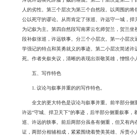
人的劣性。第三个层次为第三个自然段。以周围的将
公以死守的谬论。从而肯定了张巡、许远守一城，捍
为记叙为主。第四自然段写南霁云乞师贺兰，贺兰坐
段补叙张巡，许远轶事。分三个小层次。第一小层次
学强记的特点和英勇就义的事迹。第二小层次简述许
死。作者夹叙夹议，清晰的表现出崇敬英雄，憎恨小
五、写作特色
1. 议论与叙事并重的的写作特色。
全文的更大特色是议论与叙事并重。前半部分侧重
许远“守城、捍卫天下”的事迹，后半部分侧重叙事，
巡、许远的轶事。前后两部分虽各有侧重，但又有内在
证，两部分相辅相成，紧紧围绕着赞美英雄、斥责小