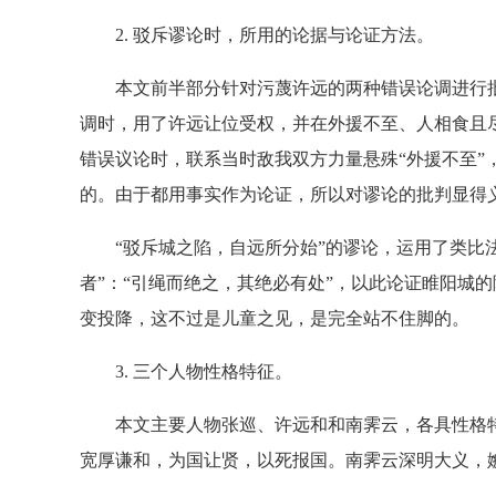
2. 驳斥谬论时，所用的论据与论证方法。
本文前半部分针对污蔑许远的两种错误论调进行批
调时，用了许远让位受权，并在外援不至、人相食且
错误议论时，联系当时敌我双方力量悬殊“外援不至”
的。由于都用事实作为论证，所以对谬论的批判显得
“驳斥城之陷，自远所分始”的谬论，运用了类比法
者”：“引绳而绝之，其绝必有处”，以此论证睢阳城
变投降，这不过是儿童之见，是完全站不住脚的。
3. 三个人物性格特征。
本文主要人物张巡、许远和和南霁云，各具性格特
宽厚谦和，为国让贤，以死报国。南霁云深明大义，