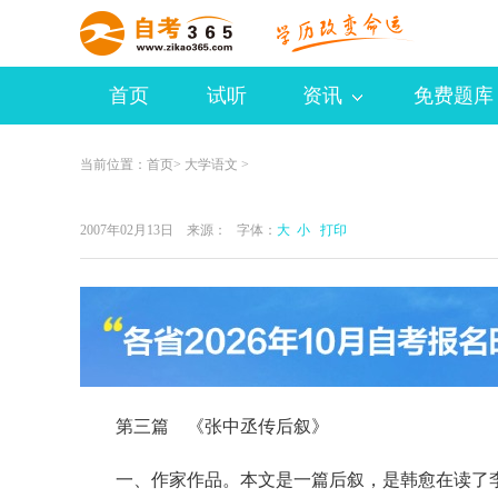
首页
试听
资讯
免费题库
当前位置：
首页
>
大学语文
>
2007年02月13日 来源：
字体：
大
小
打印
第三篇 《张中丞传后叙》
一、作家作品。本文是一篇后叙，是韩愈在读了李