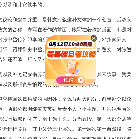
迹以及和其它轶事的。
议论和叙事并重，是韩愈对叙这种文体的一个创造，后叙实
跋文的合称，序写在著作的前面，跋写在著作的后面，都是对
《张中丞传》即李翰所写的《张巡传》。张巡，邓州南阳人，
睢阳，诏拜御史中丞。后叙：是写在文章后面的跋文，对张巡
传》还不够，所以又对《张巡传》做后叙。
以及补充记叙南霁云的事迹，张巡、许远的其它轶事，赞美
军以及那些贪生怕死的将领和诬蔑英雄的小人。
交待写这篇后叙的原因外，全体分两大部分，前半部分以议
事，两部分都围绕赞美英雄斥责小人这个主题。开端说明写这
必须写后叙作补充，余下为正文。分为五段。第一大部分从第
论调进行驳斥。其中又分三个层次。第一层次第一自然段，驳
自然段。驳斥说城之陷，自远所分始，同时抨击小人好诽谤他