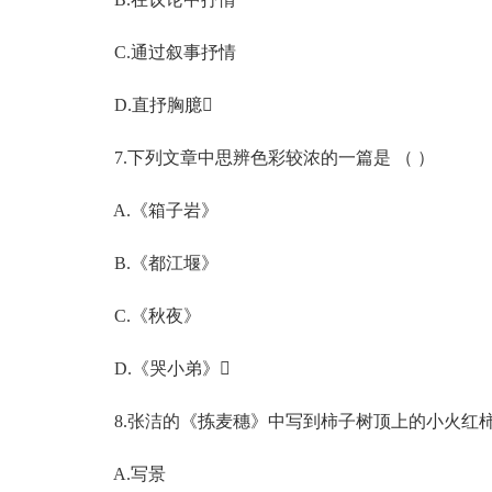
C.通过叙事抒情
D.直抒胸臆
7.下列文章中思辨色彩较浓的一篇是 （ ）
A.《箱子岩》
B.《都江堰》
C.《秋夜》
D.《哭小弟》
8.张洁的《拣麦穗》中写到柿子树顶上的小火红柿子，
A.写景