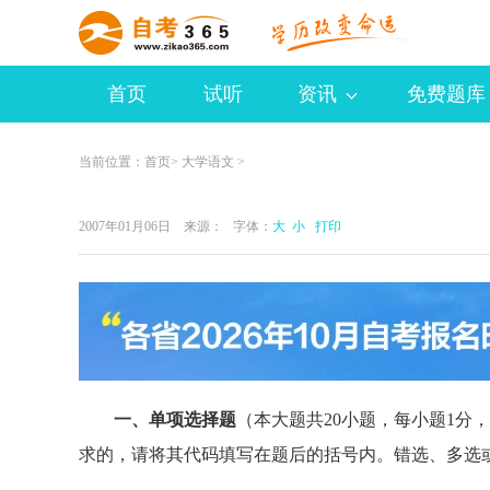
首页
试听
资讯
免费题库
当前位置：
首页
>
大学语文
>
2007年01月06日 来源：
字体：
大
小
打印
一、单项选择题
（本大题共20小题，每小题1分
求的，请将其代码填写在题后的括号内。错选、多选