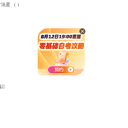
是 （ ）
练
