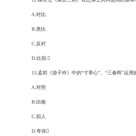
A.对比
B.类比
C.反衬
D.比拟 
13.孟郊《游子吟》中的“寸草心”、“三春晖”运用的
A.对照
B.比喻
C.拟人
D.夸张