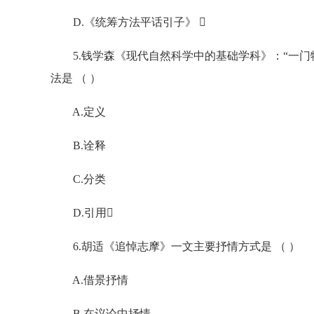
D.《统筹方法平话引子》 
5.钱学森《现代自然科学中的基础学科》：“一门
法是 （ ）
A.定义
B.诠释
C.分类
D.引用
6.胡适《追悼志摩》一文主要抒情方式是 （ ）
A.借景抒情
B.在议论中抒情