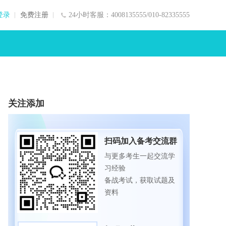
登录
免费注册
24小时客服：4008135555/010-82335555
关注添加
扫码加入备考交流群
与更多考生一起交流学
习经验
备战考试，获取试题及
资料