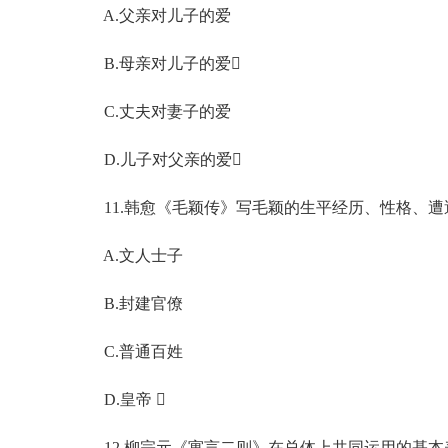
A.父亲对儿子的爱
B.母亲对儿子的爱
C.丈夫对妻子的爱
D.儿子对父亲的爱
11.韩愈《毛颖传》写毛颖的生平经历、性格、遭遇
A.文人士子
B.封建官僚
C.普通百姓
D.皇帝 
12.柳宗元《寓言二则》在总体上共同运用的基本表