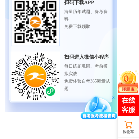
扫码下载APP
海量历年试题、备考资
料
免费下载领取
扫码进入微信小程序
每日练题巩固、考前模
拟实战
免费体验自考365海量试
题
购物车