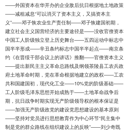
——外国资本在华开办的企业敌后抗日根据地土地政策
——减租减息“可以消灭了资本主义，又搞资本主
义”——邓子恢农业生产责任制——邓子恢建国初期，
建立社会主义国营经济的主要途径是——没收官僚资本
中国工人阶级独立登上历史舞台——五四运动中标志中
国半半形成——辛丑条约标志中国半半起点——南京条
约《在晋绥干部会议上的讲话》推翻——官僚资本主义
——提出新民主主义革命总路线及纲领茶陵县工农兵政
府土地革命时期，党在革命根据地建立的政权——工农
共和国建国初，现代化工业——10%党的阶级基础——
工人阶级毛泽东思想开始成熟于——土地革命战争后
期，抗日战争时期实现无产阶级领导权的根本保证是
——加强无产阶级政党的建设党思想建设的基本原则
——坚持对党员进行思想教育作为中心环节“民主集中
制是党的群众路线在组织建设上的反映”——刘少奇既