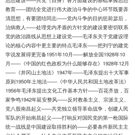
教育——团结全党进行伟大政治斗争的中心环节既要弄
清思想，有要团结同志——党内斗争的目的惩前毖后，
治病救人——处理党内矛盾的方针党的建设要密切联系
党的政治路线从思想上建设党——毛泽东关于党建设理
论的核心内容中更主要的特点毛泽东——把列宁的建党
学说发展得更完备1951年10月——解放全国1928年10
月——《中国的红色政权为什么能够存在》1928年12月
——《井冈山土地法》1947年——毛泽东提出十大军事
原则1950年土地法——《中华人民共和国土地改革法》
1956年毛泽东提出文化工作基本方针——百花齐放，百
家争鸣1942年延安整风——反对教条主义、宗派主义、
党八股南昌起义——共党独立领导革命战争，创建人民
军队的开始南昌起义——打响反对国民党的第一枪国际
统一战线是中国建设取得胜利的——必要条件新民主主