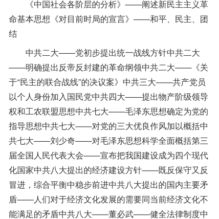
《中国社会各阶层的分析》——阐述新民主主义革
命基本思想《对目前时局的宣言》——和平、民主、团
结
中共二大——党初步提出统一战线方针中共二大
——明确提出反帝反封建的革命纲领中共二大——《关
于“民主的联合战线”的决议案》中共三大——共产党员
以个人身份加入国民党中共四大——提出物产阶级领导
权和工农联盟思想中共七大——毛泽东思想确定为党的
指导
思想中共七大——对党的三大优良作风加以概括中
共七大——刘少奇——对毛泽东思想科学全面概括第三
届全国人民代表大会——宣布把我国建设成为四个现代
化国家中共八大提出的经济建设方针——既反保守又反
冒进，综合平衡中稳步前进中共八大提出的国内主要矛
盾——人们对于经济文化发展的需要同当前经济文化不
能满足的矛盾中共八大——董必武——健全法律制度中