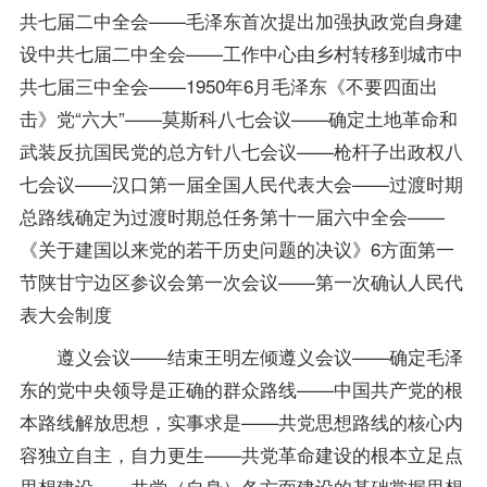
共七届二中全会——毛泽东首次提出加强执政党自身建
设中共七届二中全会——工作中心由乡村转移到城市中
共七届三中全会——1950年6月毛泽东《不要四面出
击》党“六大”——莫斯科八七会议——确定土地革命和
武装反抗国民党的总方针八七会议——枪杆子出政权八
七会议——汉口第一届全国人民代表大会——过渡时期
总路线确定为过渡时期总任务第十一届六中全会——
《关于建国以来党的若干历史问题的决议》6方面第一
节陕甘宁边区参议会第一次会议——第一次确认人民代
表大会制度
遵义会议——结束王明左倾遵义会议——确定毛泽
东的党中央领导是正确的群众路线——中国共产党的根
本路线解放思想，实事求是——共党思想路线的核心内
容独立自主，自力更生——共党革命建设的根本立足点
思想建设——共党（自身）各方面建设的基础掌握思想