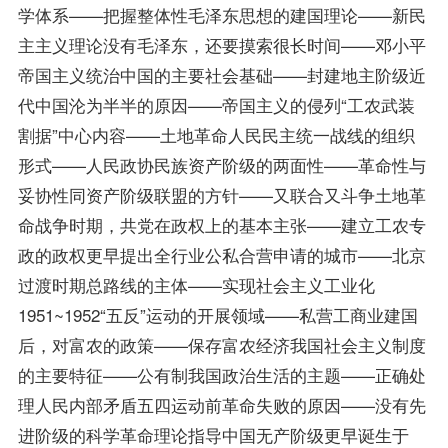
学体系——把握整体性毛泽东思想的建国理论——新民
主主义理论没有毛泽东，还要摸索很长时间——邓小平
帝国主义统治中国的主要社会基础——封建地主阶级近
代中国沦为半半的原因——帝国主义的侵列“工农武装
割据”中心内容——土地革命人民民主统一战线的组织
形式——人民政协民族资产阶级的两面性——革命性与
妥协性同资产阶级联盟的方针——又联合又斗争土地革
命战争时期，共党在政权上的基本主张——建立工农专
政的政权更早提出全行业公私合营申请的城市——北京
过渡时期总路线的主体——实现社会主义工业化
1951~1952“五反”运动的开展领域——私营工商业建国
后，对富农的
政策
——保存富农经济我国社会主义制度
的主要特征——公有制我国政治生活的主题——正确处
理人民内部矛盾五四运动前革命失败的原因——没有先
进阶级的科学革命理论指导中国无产阶级更早诞生于