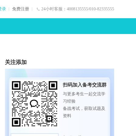
登录
免费注册
24小时客服：4008135555/010-82335555
关注添加
扫码加入备考交流群
与更多考生一起交流学
习经验
备战考试，获取试题及
资料