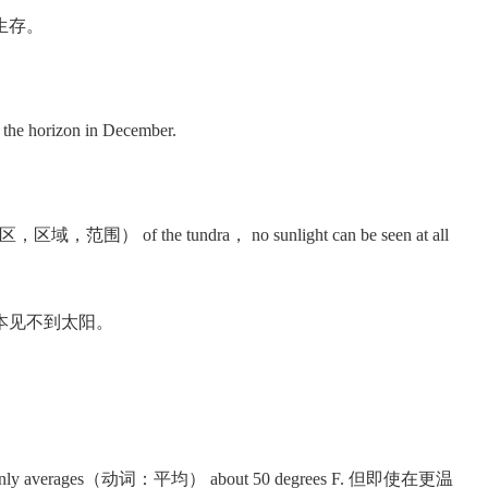
生存。
the horizon in December.
范围） of the tundra， no sunlight can be seen at all
本见不到太阳。
ure only averages（动词：平均） about 50 degrees F. 但即使在更温