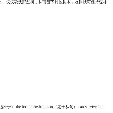
，仅仅砍伐那些树，从而留下其他树木，这样就可保持森林
to（适应于） the hostile environment（定于从句） can survive in it.