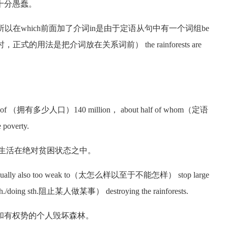
十分愚蠢。
从句，之所以在which前面加了介词in是由于定语从句中有一个词组be
式的用法是把介词放在关系词前） the rainforests are
n of （拥有多少人口）140 million， about half of whom（定语
overty.
生活在绝对贫困状态之中。
e usually also too weak to（太怎么样以至于不能怎样） stop large
m sth./doing sth.阻止某人做某事） destroying the rainforests.
有权势的个人毁坏森林。