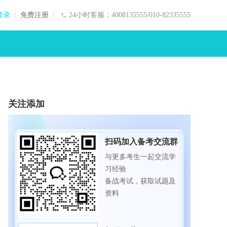
登录
免费注册
24小时客服：4008135555/010-82335555
关注添加
扫码加入备考交流群
与更多考生一起交流学
习经验
备战考试，获取试题及
资料