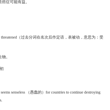
胜癌症可能有益。
orms of life threatened（过去分词在名次后作定语，表被动，意思为：受
生物。
纪初
ms senseless （愚蠢的）for countries to continue destroying
s.