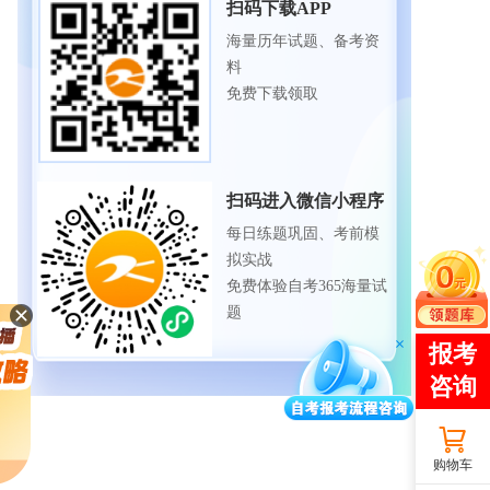
扫码下载APP
海量历年试题、备考资
料
免费下载领取
扫码进入微信小程序
每日练题巩固、考前模
拟实战
免费体验自考365海量试
题
购物车