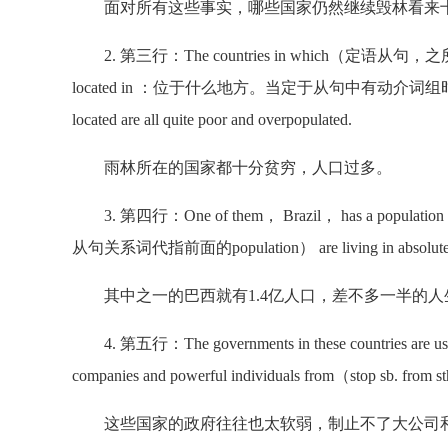
面对所有这些事实，哪些国家仍然继续毁林看来
2. 第三行：The countries in which（定语
located in ：位于什么地方。当定于从句中有动介词组时，正
located are all quite poor and overpopulated.
雨林所在的国家都十分贫穷，人口过多。
3. 第四行：One of them， Brazil， has a populatio
从句关系词代指前面的population） are living in absolute p
其中之一的巴西就有1.4亿人口，差不多一半的人
4. 第五行：The governments in these countries ar
companies and powerful individuals from（stop sb. fro
这些国家的政府往往也太软弱，制止不了大公司和