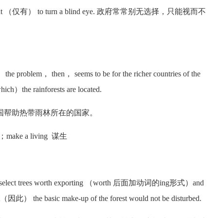
ce but （仅有） to turn a blind eye. 政府常常别无选择，只能视而不
m， then， seems to be for the richer countries of the
h）the rainforests are located.
帮助热带雨林所在的国家。
ake a living 谋生
 to select trees worth exporting （worth 后面加动词的ing形式）and
hat（因此） the basic make-up of the forest would not be disturbed.