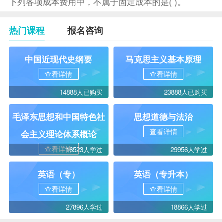
下列各项成本费用中，不属于固定成本的是( )。
热门课程
报名咨询
中国近现代史纲要
马克思主义基本原理
查看详情
查看详情
14888人已购买
23888人已购买
毛泽东思想和中国特色社
思想道德与法治
查看详情
会主义理论体系概论
查看详情
16523人学过
29956人学过
英语（专）
英语（专升本）
查看详情
查看详情
27896人学过
18866人学过