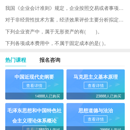
我国《企业会计准则》规定，企业按照交易或者事项的经济特征确定
对于非经营性技术方案，经济效果评价主要分析拟定方案的( )。
下列企业资产中，属于无形资产的有( )。
下列各项成本费用中，不属于固定成本的是( )。
热门课程
报名咨询
中国近现代史纲要
马克思主义基本原理
查看详情
查看详情
14888人已购买
23888人已购买
毛泽东思想和中国特色社
思想道德与法治
查看详情
会主义理论体系概论
查看详情
16523人学过
29956人学过