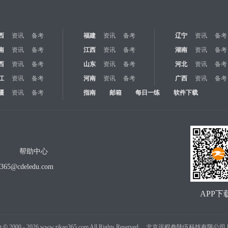
西
资讯
备考
福建
资讯
备考
辽宁
资讯
备考
南
资讯
备考
江西
资讯
备考
湖南
资讯
备考
西
资讯
备考
山东
资讯
备考
河北
资讯
备考
江
资讯
备考
河南
资讯
备考
广西
资讯
备考
疆
资讯
备考
指南
邮箱
每日一练
软件下载
帮助中心
o365@cdeledu.com
APP下
t
©
2000 -
2026
www.zikao365.com All Rights Reserved. 北京远程叁陆伍科技有限